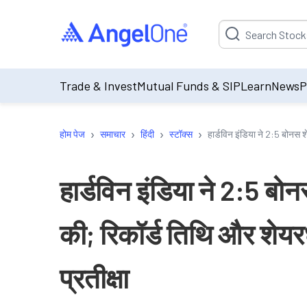
Suggestion will be p
Trade & Invest
Mutual Funds & SIP
Learn
News
P
›
›
›
›
होम पेज
समाचार
हिंदी
स्टॉक्स
हार्डविन इंडिया ने 2:5 बोनस 
हार्डविन इंडिया ने 2:5 ब
की; रिकॉर्ड तिथि और शेय
प्रतीक्षा