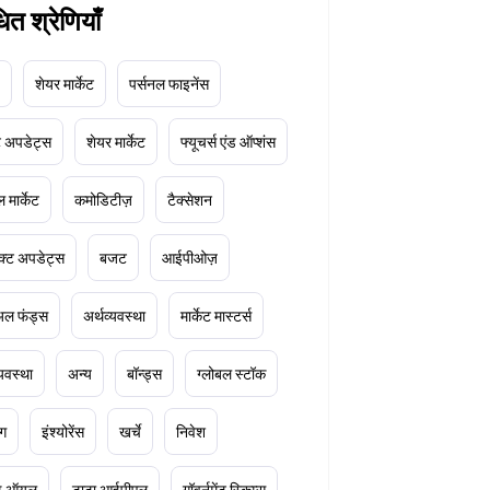
धित श्रेणियाँ
शेयर मार्केट
पर्सनल फाइनेंस
ेट अपडेट्स
शेयर मार्केट
फ्यूचर्स एंड ऑप्शंस
 मार्केट
कमोडिटीज़
टैक्सेशन
क्ट अपडेट्स
बजट
आईपीओज़
ुअल फंड्स
अर्थव्यवस्था
मार्केट मास्टर्स
्यवस्था
अन्य
बॉन्ड्स
ग्लोबल स्टॉक
ंग
इंश्योरेंस
खर्चे
निवेश
ूड ऑयल
टाटा आईपीएल
गॉवर्नमेंट स्किम्स