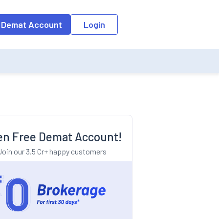
o the input field, the suggestion list will be updated as per the keyw
 Demat Account
Login
n Free Demat Account!
Join our 3.5 Cr+ happy customers