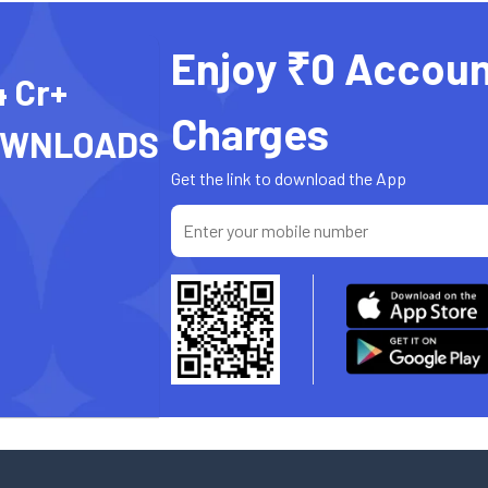
Enjoy ₹0 Accoun
4 Cr+
Charges
OWNLOADS
Get the link to download the App