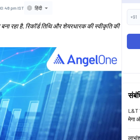
हिंदी
 10:48 pm IST
+91
 बना रहा है, रिकॉर्ड तिथि और शेयरधारक की स्वीकृति की
संबं
L&T श
मेगा ऑ
लाभां