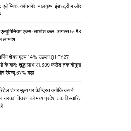
 एलेम्बिक, कॉनकॉर, बालकृष्ण इंडस्ट्रीज और
क
ता एल्युमिनियम एक्स-लाभांश कल, अगस्त 5: ₹8
म लाभांश
पिंग शेयर मूल्य 14% उछला Q1 FY27
मों के बाद: शुद्ध लाभ ₹1,309 करोड़ तक दोगुना
र रेवेन्यू 67% बढ़ा
िटेल शेयर मूल्य पर केन्द्रित क्योंकि कंपनी
यन चस्का' वितरण को मध्य प्रदेश तक विस्तारित
है