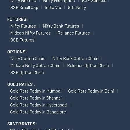
Nifty Next 50
Nifty Midcap 100
BSE Sensex
BSE Small Cap
India Vix
Gift Nifty
FUTURES :
Nifty Futures
Nifty Bank Futures
Midcap Nifty Futures
Reliance Futures
BSE Futures
OPTIONS :
Nifty Option Chain
Nifty Bank Option Chain
Midcap Nifty Option Chain
Reliance Option Chain
BSE Option Chain
GOLD RATES :
Gold Rate Today In Mumbai
Gold Rate Today In Delhi
Gold Rate Today In Chennai
Gold Rate Today In Hyderabad
Gold Rate Today In Bangalore
SILVER RATES :