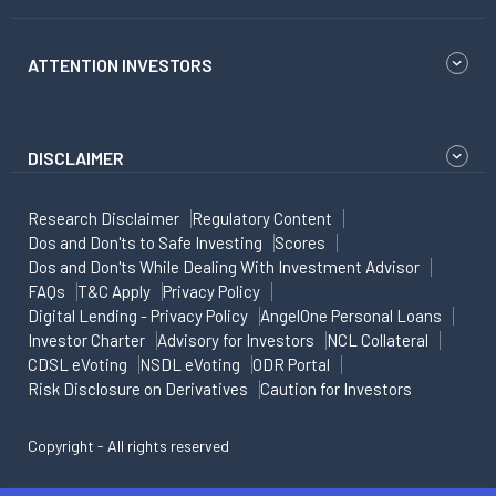
ATTENTION INVESTORS
DISCLAIMER
Research Disclaimer
Regulatory Content
Dos and Don'ts to Safe Investing
Scores
Dos and Don'ts While Dealing With Investment Advisor
FAQs
T&C Apply
Privacy Policy
Digital Lending - Privacy Policy
AngelOne Personal Loans
Investor Charter
Advisory for Investors
NCL Collateral
CDSL eVoting
NSDL eVoting
ODR Portal
Risk Disclosure on Derivatives
Caution for Investors
Copyright - All rights reserved