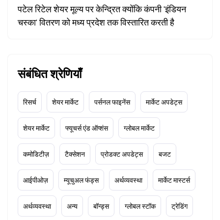
पटेल रिटेल शेयर मूल्य पर केन्द्रित क्योंकि कंपनी 'इंडियन
चस्का' वितरण को मध्य प्रदेश तक विस्तारित करती है
संबंधित श्रेणियाँ
रिसर्च
शेयर मार्केट
पर्सनल फाइनेंस
मार्केट अपडेट्स
शेयर मार्केट
फ्यूचर्स एंड ऑप्शंस
ग्लोबल मार्केट
कमोडिटीज़
टैक्सेशन
प्रोडक्ट अपडेट्स
बजट
आईपीओज़
म्यूचुअल फंड्स
अर्थव्यवस्था
मार्केट मास्टर्स
अर्थव्यवस्था
अन्य
बॉन्ड्स
ग्लोबल स्टॉक
ट्रेडिंग