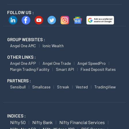
FOLLOW US :
GROUP WEBSITES :
Angel One AMC
Ionic Wealth
OTHER LINKS :
Angel One APP
Angel One Trade
Angel SpeedPro
Margin Trading Facility
Smart API
Fixed Deposit Rates
PARTNERS :
Sensibull
Smallcase
Streak
Vested
TradingView
INDICES :
Nifty 50
Nifty Bank
Nifty Financial Services