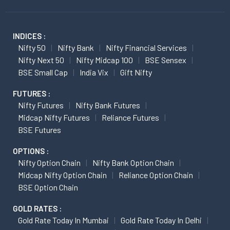
INDICES :
Nifty 50
Nifty Bank
Nifty Financial Services
Nifty Next 50
Nifty Midcap 100
BSE Sensex
BSE Small Cap
India Vix
Gift Nifty
FUTURES :
Nifty Futures
Nifty Bank Futures
Midcap Nifty Futures
Reliance Futures
BSE Futures
OPTIONS :
Nifty Option Chain
Nifty Bank Option Chain
Midcap Nifty Option Chain
Reliance Option Chain
BSE Option Chain
GOLD RATES :
Gold Rate Today In Mumbai
Gold Rate Today In Delhi