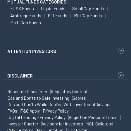
MUTUAL FUNDS CATEGORIES :
ELSS Funds
Liquid Funds
Small Cap Funds
Arbitrage Funds
Gilt Funds
Mid Cap Funds
Multi Cap Funds
ATTENTION INVESTORS
DISCLAIMER
Research Disclaimer
Regulatory Content
Dos and Don'ts to Safe Investing
Scores
Dos and Don'ts While Dealing With Investment Advisor
FAQs
T&C Apply
Privacy Policy
Digital Lending - Privacy Policy
Angel One Personal Loans
Investor Charter
Advisory for Investors
NCL Collateral
CDSL eVoting
NSDL eVoting
ODR Portal