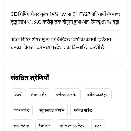
GE शिपिंग शेयर मूल्य 14% उछला Q1 FY27 परिणामों के बाद:
शुद्ध लाभ ₹1,309 करोड़ तक दोगुना हुआ और रेवेन्यू 67% बढ़ा
पटेल रिटेल शेयर मूल्य पर केन्द्रित क्योंकि कंपनी 'इंडियन
चस्का' वितरण को मध्य प्रदेश तक विस्तारित करती है
संबंधित श्रेणियाँ
रिसर्च
शेयर मार्केट
पर्सनल फाइनेंस
मार्केट अपडेट्स
शेयर मार्केट
फ्यूचर्स एंड ऑप्शंस
ग्लोबल मार्केट
कमोडिटीज़
टैक्सेशन
प्रोडक्ट अपडेट्स
बजट