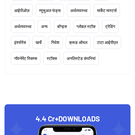
आईपीओज़
म्यूचुअल फंड्स
अर्थव्यवस्था
मार्केट मास्टर्स
अर्थव्यवस्था
अन्य
बॉन्ड्स
ग्लोबल स्टॉक
ट्रेडिंग
इंश्योरेंस
खर्चे
निवेश
क्रूड ऑयल
टाटा आईपीएल
गॉवर्नमेंट स्किम्स
स्टॉक्स
अनलिस्टेड कंपनियां
4.4 Cr+
DOWNLOADS