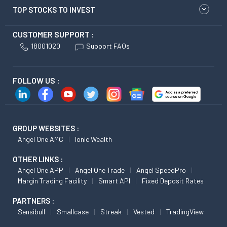
TOP STOCKS TO INVEST
CUSTOMER SUPPORT :
18001020
Support FAQs
FOLLOW US :
GROUP WEBSITES :
Angel One AMC
Ionic Wealth
OTHER LINKS :
Angel One APP
Angel One Trade
Angel SpeedPro
Margin Trading Facility
Smart API
Fixed Deposit Rates
PARTNERS :
Sensibull
Smallcase
Streak
Vested
TradingView