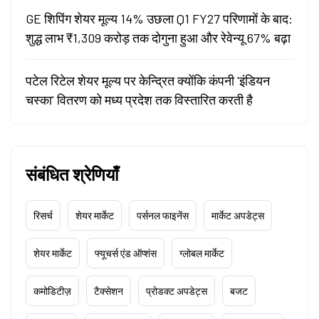
GE शिपिंग शेयर मूल्य 14% उछला Q1 FY27 परिणामों के बाद:
शुद्ध लाभ ₹1,309 करोड़ तक दोगुना हुआ और रेवेन्यू 67% बढ़ा
पटेल रिटेल शेयर मूल्य पर केन्द्रित क्योंकि कंपनी 'इंडियन
चस्का' वितरण को मध्य प्रदेश तक विस्तारित करती है
संबंधित श्रेणियाँ
रिसर्च
शेयर मार्केट
पर्सनल फाइनेंस
मार्केट अपडेट्स
शेयर मार्केट
फ्यूचर्स एंड ऑप्शंस
ग्लोबल मार्केट
कमोडिटीज़
टैक्सेशन
प्रोडक्ट अपडेट्स
बजट