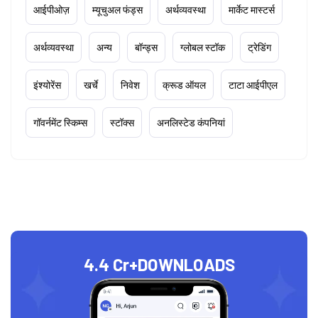
आईपीओज़
म्यूचुअल फंड्स
अर्थव्यवस्था
मार्केट मास्टर्स
अर्थव्यवस्था
अन्य
बॉन्ड्स
ग्लोबल स्टॉक
ट्रेडिंग
इंश्योरेंस
खर्चे
निवेश
क्रूड ऑयल
टाटा आईपीएल
गॉवर्नमेंट स्किम्स
स्टॉक्स
अनलिस्टेड कंपनियां
4.4 Cr+
DOWNLOADS