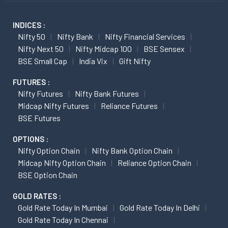
INDICES :
Nifty 50
Nifty Bank
Nifty Financial Services
Nifty Next 50
Nifty Midcap 100
BSE Sensex
BSE Small Cap
India Vix
Gift Nifty
FUTURES :
Nifty Futures
Nifty Bank Futures
Midcap Nifty Futures
Reliance Futures
BSE Futures
OPTIONS :
Nifty Option Chain
Nifty Bank Option Chain
Midcap Nifty Option Chain
Reliance Option Chain
BSE Option Chain
GOLD RATES :
Gold Rate Today In Mumbai
Gold Rate Today In Delhi
Gold Rate Today In Chennai