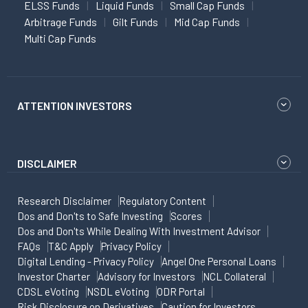
ELSS Funds
Liquid Funds
Small Cap Funds
Arbitrage Funds
Gilt Funds
Mid Cap Funds
Multi Cap Funds
ATTENTION INVESTORS
DISCLAIMER
Research Disclaimer
Regulatory Content
Dos and Don'ts to Safe Investing
Scores
Dos and Don'ts While Dealing With Investment Advisor
FAQs
T&C Apply
Privacy Policy
Digital Lending - Privacy Policy
Angel One Personal Loans
Investor Charter
Advisory for Investors
NCL Collateral
CDSL eVoting
NSDL eVoting
ODR Portal
Risk Disclosure on Derivatives
Caution for Investors