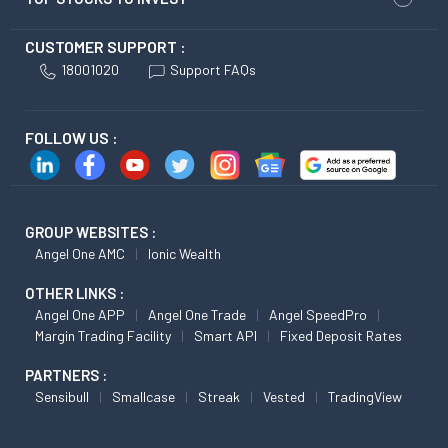
CUSTOMER SUPPORT :
18001020
Support FAQs
FOLLOW US :
GROUP WEBSITES :
Angel One AMC
Ionic Wealth
OTHER LINKS :
Angel One APP
Angel One Trade
Angel SpeedPro
Margin Trading Facility
Smart API
Fixed Deposit Rates
PARTNERS :
Sensibull
Smallcase
Streak
Vested
TradingView