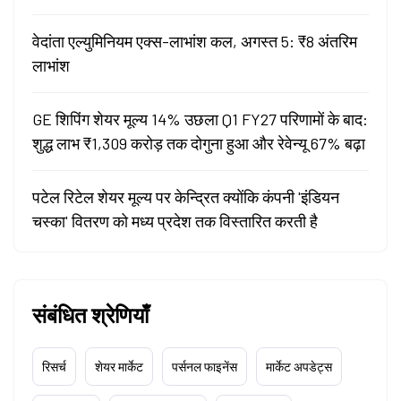
वेदांता एल्युमिनियम एक्स-लाभांश कल, अगस्त 5: ₹8 अंतरिम
लाभांश
GE शिपिंग शेयर मूल्य 14% उछला Q1 FY27 परिणामों के बाद:
शुद्ध लाभ ₹1,309 करोड़ तक दोगुना हुआ और रेवेन्यू 67% बढ़ा
पटेल रिटेल शेयर मूल्य पर केन्द्रित क्योंकि कंपनी 'इंडियन
चस्का' वितरण को मध्य प्रदेश तक विस्तारित करती है
संबंधित श्रेणियाँ
रिसर्च
शेयर मार्केट
पर्सनल फाइनेंस
मार्केट अपडेट्स