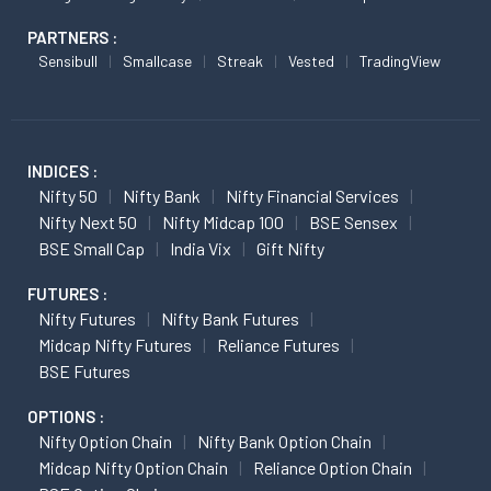
PARTNERS :
Sensibull
Smallcase
Streak
Vested
TradingView
INDICES :
Nifty 50
Nifty Bank
Nifty Financial Services
Nifty Next 50
Nifty Midcap 100
BSE Sensex
BSE Small Cap
India Vix
Gift Nifty
FUTURES :
Nifty Futures
Nifty Bank Futures
Midcap Nifty Futures
Reliance Futures
BSE Futures
OPTIONS :
Nifty Option Chain
Nifty Bank Option Chain
Midcap Nifty Option Chain
Reliance Option Chain