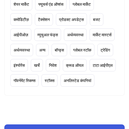
शेयर मार्केट
फ्यूचर्स एंड ऑप्शंस
ग्लोबल मार्केट
कमोडिटीज़
टैक्सेशन
प्रोडक्ट अपडेट्स
बजट
आईपीओज़
म्यूचुअल फंड्स
अर्थव्यवस्था
मार्केट मास्टर्स
अर्थव्यवस्था
अन्य
बॉन्ड्स
ग्लोबल स्टॉक
ट्रेडिंग
इंश्योरेंस
खर्चे
निवेश
क्रूड ऑयल
टाटा आईपीएल
गॉवर्नमेंट स्किम्स
स्टॉक्स
अनलिस्टेड कंपनियां