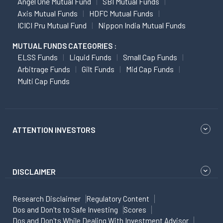
Angel One Mutual Fund
SBI Mutual Funds
Axis Mutual Funds
HDFC Mutual Funds
ICICI Pru Mutual Fund
Nippon India Mutual Funds
MUTUAL FUNDS CATEGORIES :
ELSS Funds
Liquid Funds
Small Cap Funds
Arbitrage Funds
Gilt Funds
Mid Cap Funds
Multi Cap Funds
ATTENTION INVESTORS
DISCLAIMER
Research Disclaimer
Regulatory Content
Dos and Don'ts to Safe Investing
Scores
Dos and Don'ts While Dealing With Investment Advisor