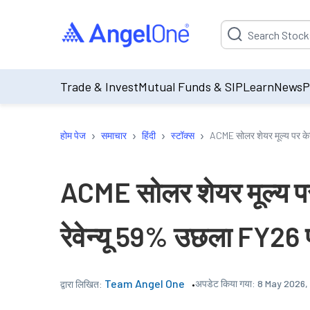
Suggestion will be p
Trade & Invest
Mutual Funds & SIP
Learn
News
P
›
›
›
›
होम पेज
समाचार
हिंदी
स्टॉक्स
ACME सोलर शेयर मूल्य पर केन्
ACME सोलर शेयर मूल्य पर
रेवेन्यू 59% उछला FY26 पर
Team Angel One
अपडेट किया गया:
8 May 2026,
द्वारा लिखित: