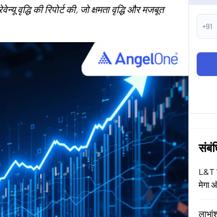
ू वृद्धि की रिपोर्ट की, जो क्षमता वृद्धि और मजबूत
+91
संबं
L&T श
मेगा ऑ
लाभां