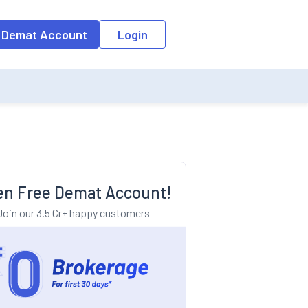
o the input field, the suggestion list will be updated as per the keyw
 Demat Account
Login
n Free Demat Account!
Join our 3.5 Cr+ happy customers