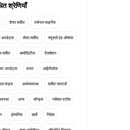
धित श्रेणियाँ
शेयर मार्केट
पर्सनल फाइनेंस
ेट अपडेट्स
शेयर मार्केट
फ्यूचर्स एंड ऑप्शंस
 मार्केट
कमोडिटीज़
टैक्सेशन
क्ट अपडेट्स
बजट
आईपीओज़
ुअल फंड्स
अर्थव्यवस्था
मार्केट मास्टर्स
्यवस्था
अन्य
बॉन्ड्स
ग्लोबल स्टॉक
ंग
इंश्योरेंस
खर्चे
निवेश
ूड ऑयल
टाटा आईपीएल
गॉवर्नमेंट स्किम्स