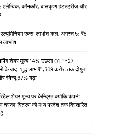
 एलेम्बिक, कॉनकॉर, बालकृष्ण इंडस्ट्रीज और
क
ता एल्युमिनियम एक्स-लाभांश कल, अगस्त 5: ₹8
म लाभांश
पिंग शेयर मूल्य 14% उछला Q1 FY27
मों के बाद: शुद्ध लाभ ₹1,309 करोड़ तक दोगुना
र रेवेन्यू 67% बढ़ा
िटेल शेयर मूल्य पर केन्द्रित क्योंकि कंपनी
यन चस्का' वितरण को मध्य प्रदेश तक विस्तारित
है