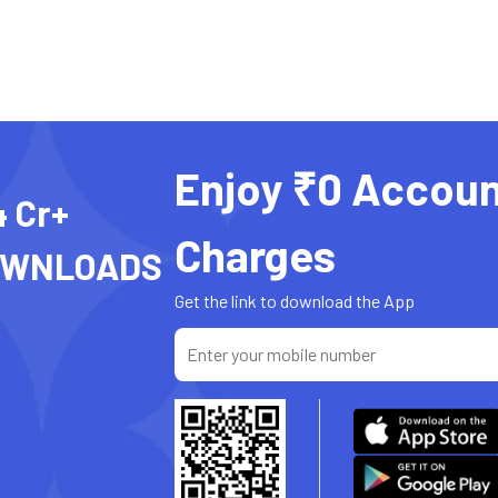
Enjoy ₹0 Accoun
4 Cr+
Charges
OWNLOADS
Get the link to download the App