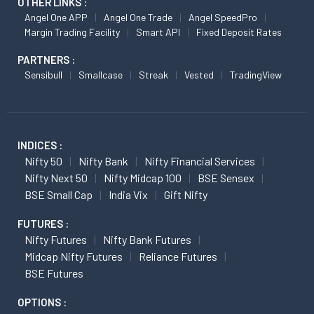
OTHER LINKS :
Angel One APP
Angel One Trade
Angel SpeedPro
Margin Trading Facility
Smart API
Fixed Deposit Rates
PARTNERS :
Sensibull
Smallcase
Streak
Vested
TradingView
INDICES :
Nifty 50
Nifty Bank
Nifty Financial Services
Nifty Next 50
Nifty Midcap 100
BSE Sensex
BSE Small Cap
India Vix
Gift Nifty
FUTURES :
Nifty Futures
Nifty Bank Futures
Midcap Nifty Futures
Reliance Futures
BSE Futures
OPTIONS :