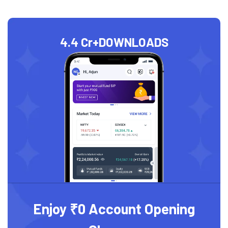
4.4 Cr+
DOWNLOADS
Enjoy ₹0 Account Opening