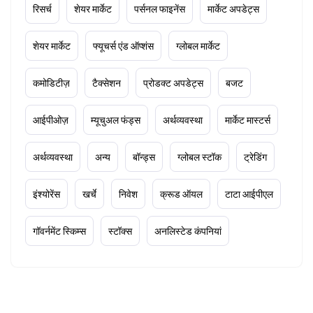
रिसर्च
शेयर मार्केट
पर्सनल फाइनेंस
मार्केट अपडेट्स
शेयर मार्केट
फ्यूचर्स एंड ऑप्शंस
ग्लोबल मार्केट
कमोडिटीज़
टैक्सेशन
प्रोडक्ट अपडेट्स
बजट
आईपीओज़
म्यूचुअल फंड्स
अर्थव्यवस्था
मार्केट मास्टर्स
अर्थव्यवस्था
अन्य
बॉन्ड्स
ग्लोबल स्टॉक
ट्रेडिंग
इंश्योरेंस
खर्चे
निवेश
क्रूड ऑयल
टाटा आईपीएल
गॉवर्नमेंट स्किम्स
स्टॉक्स
अनलिस्टेड कंपनियां