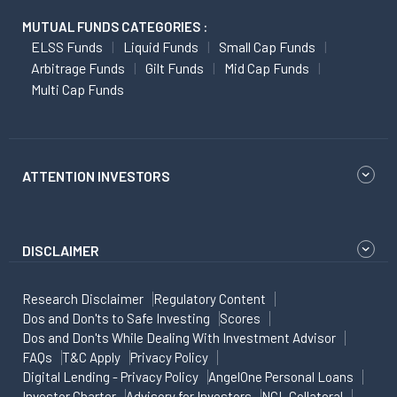
MUTUAL FUNDS CATEGORIES :
ELSS Funds
Liquid Funds
Small Cap Funds
Arbitrage Funds
Gilt Funds
Mid Cap Funds
Multi Cap Funds
ATTENTION INVESTORS
DISCLAIMER
Research Disclaimer
Regulatory Content
Dos and Don'ts to Safe Investing
Scores
Dos and Don'ts While Dealing With Investment Advisor
FAQs
T&C Apply
Privacy Policy
Digital Lending - Privacy Policy
AngelOne Personal Loans
Investor Charter
Advisory for Investors
NCL Collateral