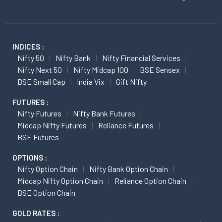
INDICES :
Nifty 50
Nifty Bank
Nifty Financial Services
Nifty Next 50
Nifty Midcap 100
BSE Sensex
BSE Small Cap
India Vix
Gift Nifty
FUTURES :
Nifty Futures
Nifty Bank Futures
Midcap Nifty Futures
Reliance Futures
BSE Futures
OPTIONS :
Nifty Option Chain
Nifty Bank Option Chain
Midcap Nifty Option Chain
Reliance Option Chain
BSE Option Chain
GOLD RATES :