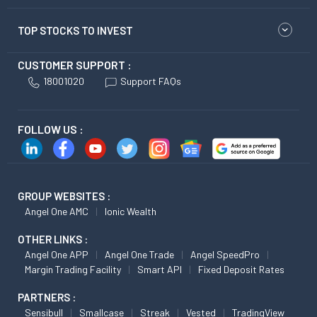
TOP STOCKS TO INVEST
CUSTOMER SUPPORT :
18001020
Support FAQs
FOLLOW US :
GROUP WEBSITES :
Angel One AMC
Ionic Wealth
OTHER LINKS :
Angel One APP
Angel One Trade
Angel SpeedPro
Margin Trading Facility
Smart API
Fixed Deposit Rates
PARTNERS :
Sensibull
Smallcase
Streak
Vested
TradingView