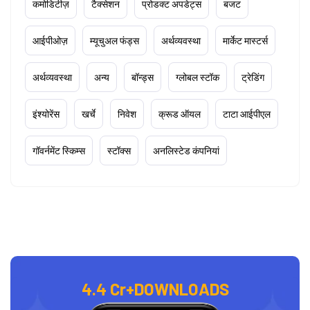
कमोडिटीज़
टैक्सेशन
प्रोडक्ट अपडेट्स
बजट
आईपीओज़
म्यूचुअल फंड्स
अर्थव्यवस्था
मार्केट मास्टर्स
अर्थव्यवस्था
अन्य
बॉन्ड्स
ग्लोबल स्टॉक
ट्रेडिंग
इंश्योरेंस
खर्चे
निवेश
क्रूड ऑयल
टाटा आईपीएल
गॉवर्नमेंट स्किम्स
स्टॉक्स
अनलिस्टेड कंपनियां
4.4 Cr+
DOWNLOADS