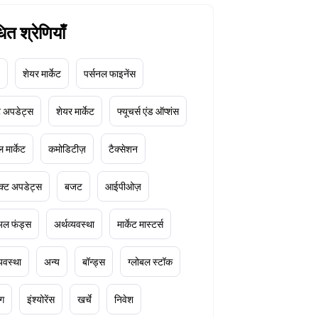
धित श्रेणियाँ
शेयर मार्केट
पर्सनल फाइनेंस
ेट अपडेट्स
शेयर मार्केट
फ्यूचर्स एंड ऑप्शंस
 मार्केट
कमोडिटीज़
टैक्सेशन
क्ट अपडेट्स
बजट
आईपीओज़
ुअल फंड्स
अर्थव्यवस्था
मार्केट मास्टर्स
्यवस्था
अन्य
बॉन्ड्स
ग्लोबल स्टॉक
ंग
इंश्योरेंस
खर्चे
निवेश