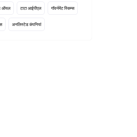
ूड ऑयल
टाटा आईपीएल
गॉवर्नमेंट स्किम्स
्स
अनलिस्टेड कंपनियां