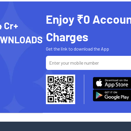
Enjoy ₹0 Accoun
4 Cr+
Charges
OWNLOADS
Get the link to download the App