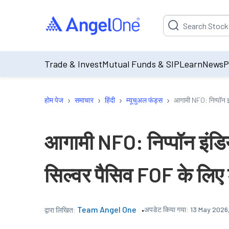
Suggestion will be p
Trade & Invest
Mutual Funds & SIP
Learn
News
P
›
›
›
›
होम पेज
समाचार
हिंदी
म्यूचुअल फंड्स
आगामी NFO: निप्पॉन इं
आगामी NFO: निप्पॉन इंडिया
सिल्वर पैसिव FOF के लिए 
Team Angel One
अपडेट किया गया:
13 May 2026,
द्वारा लिखित: