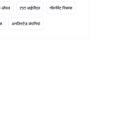
ूड ऑयल
टाटा आईपीएल
गॉवर्नमेंट स्किम्स
्स
अनलिस्टेड कंपनियां