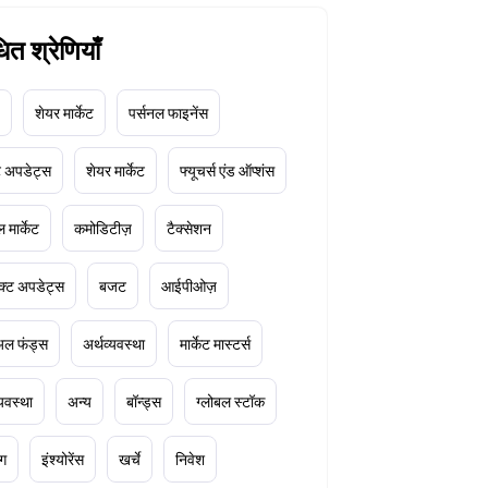
धित श्रेणियाँ
शेयर मार्केट
पर्सनल फाइनेंस
ेट अपडेट्स
शेयर मार्केट
फ्यूचर्स एंड ऑप्शंस
 मार्केट
कमोडिटीज़
टैक्सेशन
क्ट अपडेट्स
बजट
आईपीओज़
ुअल फंड्स
अर्थव्यवस्था
मार्केट मास्टर्स
्यवस्था
अन्य
बॉन्ड्स
ग्लोबल स्टॉक
ंग
इंश्योरेंस
खर्चे
निवेश