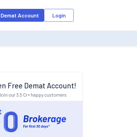
o the input field, the suggestion list will be updated as per the keyw
 Demat Account
Login
n Free Demat Account!
Join our 3.5 Cr+ happy customers