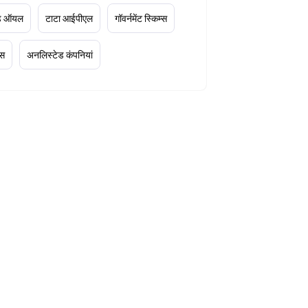
ूड ऑयल
टाटा आईपीएल
गॉवर्नमेंट स्किम्स
्स
अनलिस्टेड कंपनियां