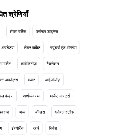
धित श्रेणियाँ
शेयर मार्केट
पर्सनल फाइनेंस
ेट अपडेट्स
शेयर मार्केट
फ्यूचर्स एंड ऑप्शंस
 मार्केट
कमोडिटीज़
टैक्सेशन
क्ट अपडेट्स
बजट
आईपीओज़
ुअल फंड्स
अर्थव्यवस्था
मार्केट मास्टर्स
्यवस्था
अन्य
बॉन्ड्स
ग्लोबल स्टॉक
ंग
इंश्योरेंस
खर्चे
निवेश