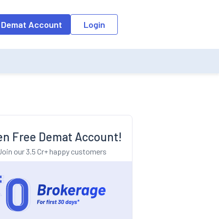
o the input field, the suggestion list will be updated as per the keyw
 Demat Account
Login
n Free Demat Account!
Join our 3.5 Cr+ happy customers