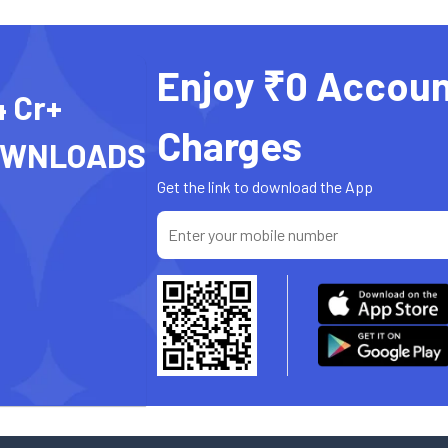
Enjoy ₹0 Accoun
4 Cr+
Charges
OWNLOADS
Get the link to download the App