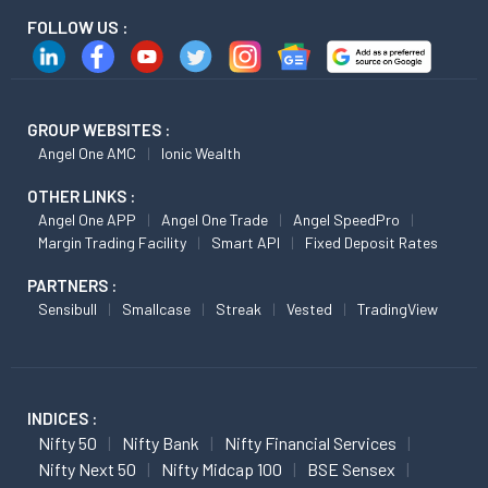
FOLLOW US :
GROUP WEBSITES :
Angel One AMC
Ionic Wealth
OTHER LINKS :
Angel One APP
Angel One Trade
Angel SpeedPro
Margin Trading Facility
Smart API
Fixed Deposit Rates
PARTNERS :
Sensibull
Smallcase
Streak
Vested
TradingView
INDICES :
Nifty 50
Nifty Bank
Nifty Financial Services
Nifty Next 50
Nifty Midcap 100
BSE Sensex