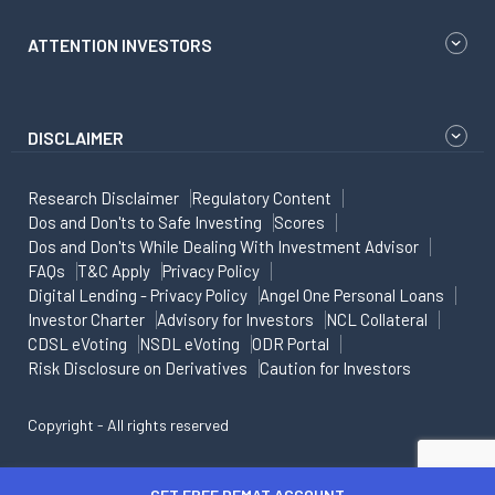
ATTENTION INVESTORS
DISCLAIMER
Research Disclaimer
Regulatory Content
Dos and Don'ts to Safe Investing
Scores
Dos and Don'ts While Dealing With Investment Advisor
FAQs
T&C Apply
Privacy Policy
Digital Lending - Privacy Policy
Angel One Personal Loans
Investor Charter
Advisory for Investors
NCL Collateral
CDSL eVoting
NSDL eVoting
ODR Portal
Risk Disclosure on Derivatives
Caution for Investors
Copyright - All rights reserved
GET FREE DEMAT ACCOUNT