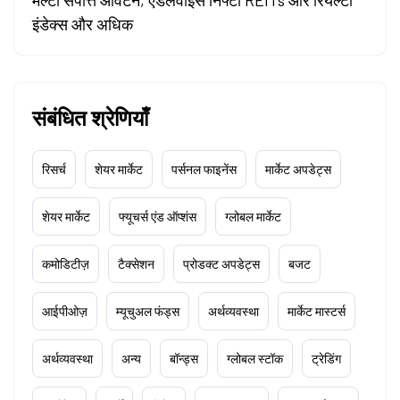
मल्टी संपत्ति आवंटन, एडेलवाइस निफ्टी REITs और रियल्टी
इंडेक्स और अधिक
संबंधित श्रेणियाँ
रिसर्च
शेयर मार्केट
पर्सनल फाइनेंस
मार्केट अपडेट्स
शेयर मार्केट
फ्यूचर्स एंड ऑप्शंस
ग्लोबल मार्केट
कमोडिटीज़
टैक्सेशन
प्रोडक्ट अपडेट्स
बजट
आईपीओज़
म्यूचुअल फंड्स
अर्थव्यवस्था
मार्केट मास्टर्स
अर्थव्यवस्था
अन्य
बॉन्ड्स
ग्लोबल स्टॉक
ट्रेडिंग