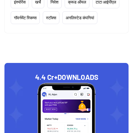
इंश्योरेंस
खर्चे
निवेश
क्रूड ऑयल
टाटा आईपीएल
गॉवर्नमेंट स्किम्स
स्टॉक्स
अनलिस्टेड कंपनियां
4.4 Cr+
DOWNLOADS