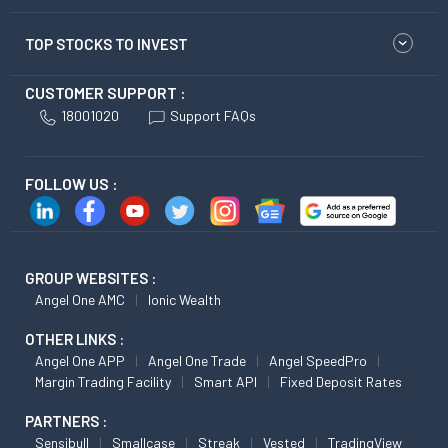
TOP STOCKS TO INVEST
CUSTOMER SUPPORT :
18001020
Support FAQs
FOLLOW US :
GROUP WEBSITES :
Angel One AMC
Ionic Wealth
OTHER LINKS :
Angel One APP
Angel One Trade
Angel SpeedPro
Margin Trading Facility
Smart API
Fixed Deposit Rates
PARTNERS :
Sensibull
Smallcase
Streak
Vested
TradingView