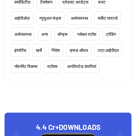
कमोडिटीज़
टैक्सेशन
प्रोडक्ट अपडेट्स
बजट
आईपीओज़
म्यूचुअल फंड्स
अर्थव्यवस्था
मार्केट मास्टर्स
अर्थव्यवस्था
अन्य
बॉन्ड्स
ग्लोबल स्टॉक
ट्रेडिंग
इंश्योरेंस
खर्चे
निवेश
क्रूड ऑयल
टाटा आईपीएल
गॉवर्नमेंट स्किम्स
स्टॉक्स
अनलिस्टेड कंपनियां
4.4 Cr+
DOWNLOADS