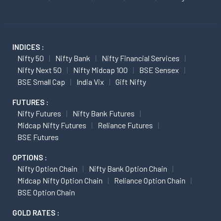
INDICES :
Nifty 50
Nifty Bank
Nifty Financial Services
Nifty Next 50
Nifty Midcap 100
BSE Sensex
BSE Small Cap
India Vix
Gift Nifty
FUTURES :
Nifty Futures
Nifty Bank Futures
Midcap Nifty Futures
Reliance Futures
BSE Futures
OPTIONS :
Nifty Option Chain
Nifty Bank Option Chain
Midcap Nifty Option Chain
Reliance Option Chain
BSE Option Chain
GOLD RATES :