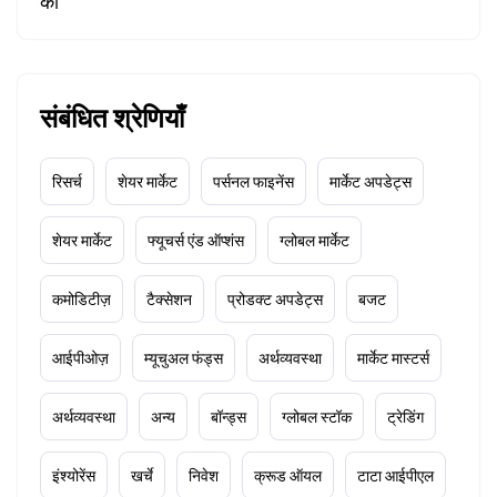
को
संबंधित श्रेणियाँ
रिसर्च
शेयर मार्केट
पर्सनल फाइनेंस
मार्केट अपडेट्स
शेयर मार्केट
फ्यूचर्स एंड ऑप्शंस
ग्लोबल मार्केट
कमोडिटीज़
टैक्सेशन
प्रोडक्ट अपडेट्स
बजट
आईपीओज़
म्यूचुअल फंड्स
अर्थव्यवस्था
मार्केट मास्टर्स
अर्थव्यवस्था
अन्य
बॉन्ड्स
ग्लोबल स्टॉक
ट्रेडिंग
इंश्योरेंस
खर्चे
निवेश
क्रूड ऑयल
टाटा आईपीएल