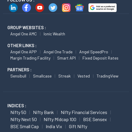
GROUP WEBSITES :
Angel One AMC
Ionic Wealth
OTHER LINKS :
Angel One APP
Angel One Trade
Angel SpeedPro
Margin Trading Facility
Smart API
Fixed Deposit Rates
PARTNERS :
Sensibull
Smallcase
Streak
Vested
TradingView
INDICES :
Nifty 50
Nifty Bank
Nifty Financial Services
Nifty Next 50
Nifty Midcap 100
BSE Sensex
BSE Small Cap
India Vix
Gift Nifty