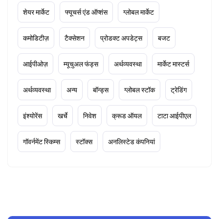
शेयर मार्केट
फ्यूचर्स एंड ऑप्शंस
ग्लोबल मार्केट
कमोडिटीज़
टैक्सेशन
प्रोडक्ट अपडेट्स
बजट
आईपीओज़
म्यूचुअल फंड्स
अर्थव्यवस्था
मार्केट मास्टर्स
अर्थव्यवस्था
अन्य
बॉन्ड्स
ग्लोबल स्टॉक
ट्रेडिंग
इंश्योरेंस
खर्चे
निवेश
क्रूड ऑयल
टाटा आईपीएल
गॉवर्नमेंट स्किम्स
स्टॉक्स
अनलिस्टेड कंपनियां