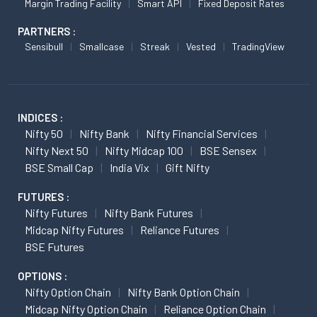
Margin Trading Facility
Smart API
Fixed Deposit Rates
PARTNERS :
Sensibull
Smallcase
Streak
Vested
TradingView
INDICES :
Nifty 50
Nifty Bank
Nifty Financial Services
Nifty Next 50
Nifty Midcap 100
BSE Sensex
BSE Small Cap
India Vix
Gift Nifty
FUTURES :
Nifty Futures
Nifty Bank Futures
Midcap Nifty Futures
Reliance Futures
BSE Futures
OPTIONS :
Nifty Option Chain
Nifty Bank Option Chain
Midcap Nifty Option Chain
Reliance Option Chain