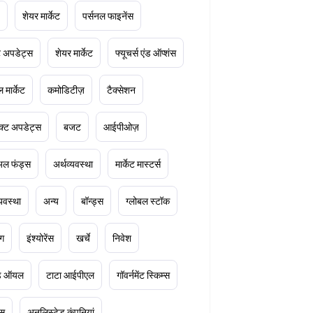
शेयर मार्केट
पर्सनल फाइनेंस
ेट अपडेट्स
शेयर मार्केट
फ्यूचर्स एंड ऑप्शंस
 मार्केट
कमोडिटीज़
टैक्सेशन
क्ट अपडेट्स
बजट
आईपीओज़
ुअल फंड्स
अर्थव्यवस्था
मार्केट मास्टर्स
्यवस्था
अन्य
बॉन्ड्स
ग्लोबल स्टॉक
ंग
इंश्योरेंस
खर्चे
निवेश
ूड ऑयल
टाटा आईपीएल
गॉवर्नमेंट स्किम्स
्स
अनलिस्टेड कंपनियां