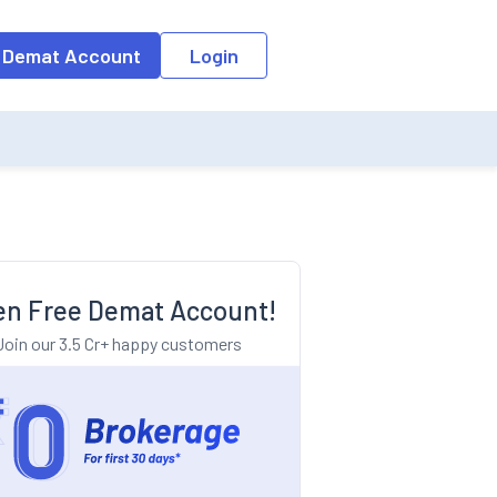
o the input field, the suggestion list will be updated as per the keyw
 Demat Account
Login
n Free Demat Account!
Join our 3.5 Cr+ happy customers