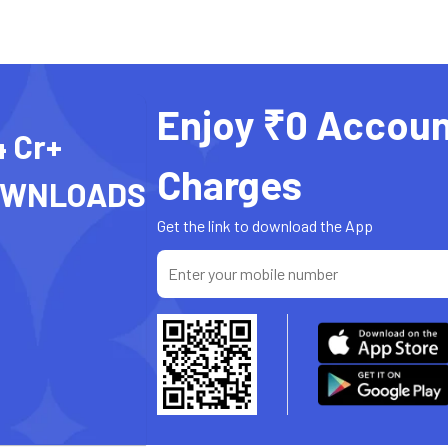
Enjoy ₹0 Accoun
4 Cr+
Charges
OWNLOADS
Get the link to download the App