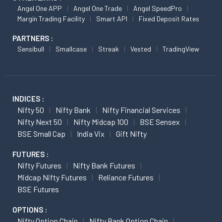
Angel One APP
Angel One Trade
Angel SpeedPro
Margin Trading Facility
Smart API
Fixed Deposit Rates
PARTNERS :
Sensibull
Smallcase
Streak
Vested
TradingView
INDICES :
Nifty 50
Nifty Bank
Nifty Financial Services
Nifty Next 50
Nifty Midcap 100
BSE Sensex
BSE Small Cap
India Vix
Gift Nifty
FUTURES :
Nifty Futures
Nifty Bank Futures
Midcap Nifty Futures
Reliance Futures
BSE Futures
OPTIONS :
Nifty Option Chain
Nifty Bank Option Chain