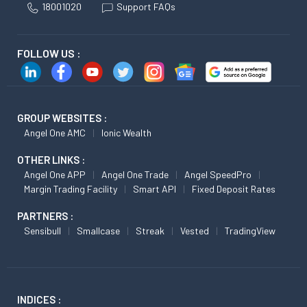
18001020
Support FAQs
FOLLOW US :
GROUP WEBSITES :
Angel One AMC
Ionic Wealth
OTHER LINKS :
Angel One APP
Angel One Trade
Angel SpeedPro
Margin Trading Facility
Smart API
Fixed Deposit Rates
PARTNERS :
Sensibull
Smallcase
Streak
Vested
TradingView
INDICES :