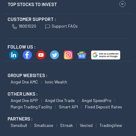
TOP STOCKS TO INVEST
CUSTOMER SUPPORT :
18001020
Support FAQs
FOLLOW US :
GROUP WEBSITES :
Angel One AMC
Ionic Wealth
OTHER LINKS :
Angel One APP
Angel One Trade
Angel SpeedPro
Margin Trading Facility
Smart API
Fixed Deposit Rates
PARTNERS :
Sensibull
Smallcase
Streak
Vested
TradingView