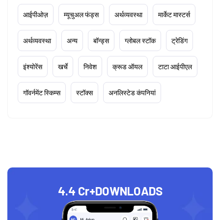
आईपीओज़
म्यूचुअल फंड्स
अर्थव्यवस्था
मार्केट मास्टर्स
अर्थव्यवस्था
अन्य
बॉन्ड्स
ग्लोबल स्टॉक
ट्रेडिंग
इंश्योरेंस
खर्चे
निवेश
क्रूड ऑयल
टाटा आईपीएल
गॉवर्नमेंट स्किम्स
स्टॉक्स
अनलिस्टेड कंपनियां
4.4 Cr+
DOWNLOADS