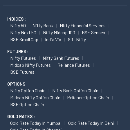
INDICES :
Nifty 50
Nifty Bank
Nifty Financial Services
Nifty Next 50
Nifty Midcap 100
BSE Sensex
BSE Small Cap
India Vix
Gift Nifty
FUTURES :
Nifty Futures
Nifty Bank Futures
Midcap Nifty Futures
Reliance Futures
BSE Futures
OPTIONS :
Nifty Option Chain
Nifty Bank Option Chain
Midcap Nifty Option Chain
Reliance Option Chain
BSE Option Chain
GOLD RATES :
Gold Rate Today In Mumbai
Gold Rate Today In Delhi
Gold Rate Today In Chennai