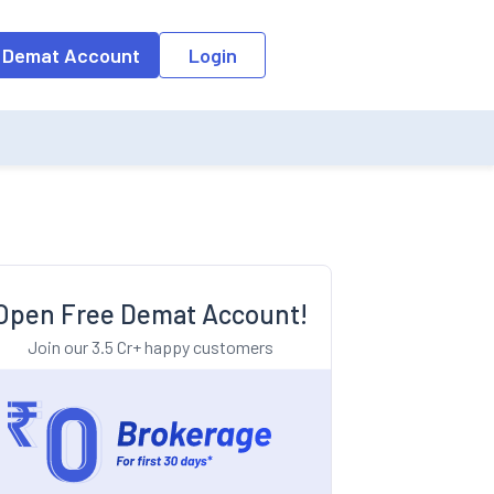
o the input field, the suggestion list will be updated as per the keyw
 Demat Account
Login
Open Free Demat Account!
Join our 3.5 Cr+ happy customers