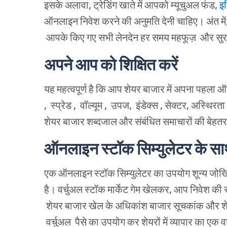
इसके
अलावा
,
ट्रेडिंग
खाते
में
आपको
म्यूचुअल
फंड
,
इक
ऑनलाइन
निवेश
करने
की
अनुमति
देनी
चाहिए।
अंत
में
आपके
किए
गए
सभी
लेनदेन
हर समय महफूज़
और
सुर
अपने
आप
को
शिक्षित
करें
यह
महत्वपूर्ण
है
कि
आप
शेयर
बाजार
में
अपना
पहला
ऑर
,
स्प्रेड
,
वॉल्यूम
,
उपज
,
इंडेक्स
,
सेक्टर
,
अस्थिरता
शेयर
बाजार
शब्दजाल
और
संबंधित
समाचारों
की
बेहतर
ऑनलाइन
स्टॉक
सिम्युलेटर
के
सा
एक
ऑनलाइन
स्टॉक
सिम्युलेटर
का
उपयोग
शून्य
जोख
है।
वर्चुअल
स्टॉक
मार्केट
गेम
खेलकर
,
आप
निवेश की
शेयर
बाजार
खेल
के
अधिकांश
बाजार
सूचकांक
और
श
वर्चुअल
पैसे
का
उपयोग
कर
शेयरों
में
व्यापार
का
एक
व