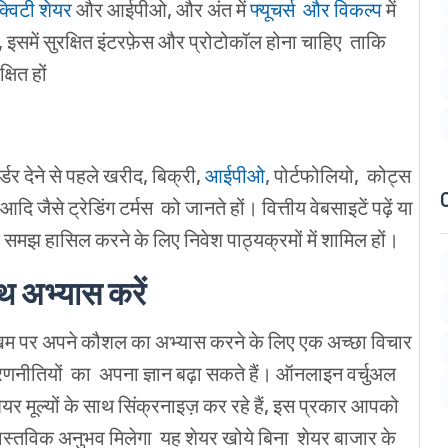
्विटी
शेयर
और
आईपीओ
,
और
अंत
में
फ्यूचर्स
और
विकल्प
में
,
इसमें
सुरक्षित
इंटरफ़ेस
और
प्रोटोकॉल
होना
चाहिए
ताकि
क्षित
हों
्डर
देने
से
पहले
खरीद
,
बिक्री
,
आईपीओ
,
पोर्टफोलियो
,
कोट्स
आदि
जैसे
ट्रेडिंग
टर्मस
को
जानते
हों।
वित्तीय
वेबसाइटें
पढ़ें
या
समझ
हासिल
करने
के
लिए
निवेश
पाठ्यक्रमों
में
शामिल
हों।
थ
अभ्यास
करें
िम
पर
अपने
कौशल
का
अभ्यास
करने
के
लिए
एक
अच्छा
विचार
रणनीतियों
का
अपना
ज्ञान
बढ़ा
सकते
हैं।
ऑनलाइन
वर्चुअल
ेयर
मूल्यों
के
साथ
सिंक्रनाइज़
कर
रहे
हैं
,
इस
प्रकार
आपको
ास्तविक
अनुभव
मिलेगा
यह शेयर खोये बिना
शेयर
बाजार
के