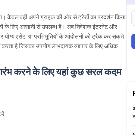
ा।
केवल
वही
अपने
ग्राहक
की
ओर
से
ट्रेडों
का
प्रदर्शन
किया
ों
के
लिए
आसानी
से
उपलब्ध
हैं।
अब निवेशक
इंटरनेट
और
ार
योग्य
एसेट
या
प्रतिभूतियों
के
आंदोलनों
को
ट्रैक
कर
सकते
न
करता
है
जिसका
उपयोग
लाभदायक
व्यापार
के
लिए
अधिक
रंभ
करने
के
लिए
यहां
कुछ
सरल
कदम
अ
रें
स
N