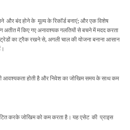
लने
और
बंद होने के
मूल्य
के
रिकॉर्ड
बनाएं
;
और
एक
विशेष
ंग
अतीत
में
किए
गए
अनावश्यक
गलतियों
से
बचने
में
मदद
करता
ट्रेडों
का
ट्रैक
रखने
से
,
अगली
चाल
की
योजना
बनाना
आसान
ैं।
ी
आवश्यकता
होती
है
और
निवेश
का
जोखिम
समय
के साथ
कम
ं
टित
करके
जोखिम
को
कम
करता
है।
यह
एसेट
की
प्राइस