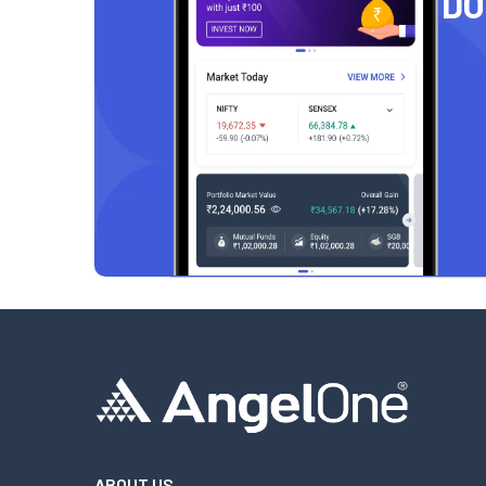
D
ABOUT US