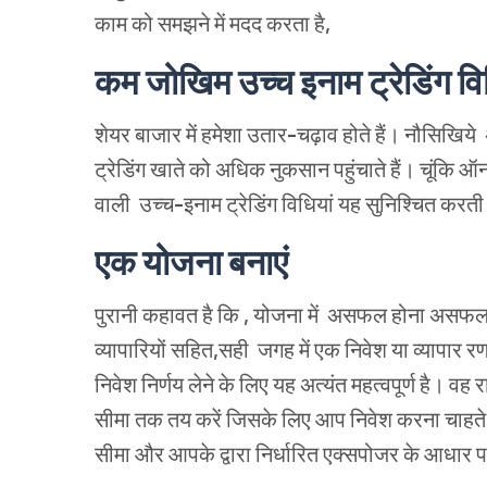
काम
को
समझने
में
मदद
करता
है
,
कम
जोखिम
उच्च
इनाम
ट्रेडिंग
वि
शेयर
बाजार
में
हमेशा
उतार
-
चढ़ाव
होते
हैं।
नौसिखिये
ट्रेडिंग
खाते
को
अधिक
नुकसान
पहुंचाते
हैं।
चूंकि
ऑन
वाली
उच्च
-
इनाम
ट्रेडिंग
विधियां
यह
सुनिश्चित
करती
एक
योजना
बनाएं
पुरानी
कहावत
है कि
,
योजना
में
असफल
होना असफल
व्यापारियों
सहित
,
सही
जगह
में
एक
निवेश
या
व्यापार
रण
निवेश
निर्णय
लेने
के
लिए
यह
अत्यंत
महत्वपूर्ण
है।
वह
र
सीमा
तक
तय
करें
जिसके
लिए
आप
निवेश
करना
चाहते
सीमा
और
आपके
द्वारा
निर्धारित
एक्सपोजर
के
आधार
प