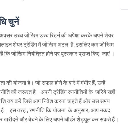
धि
चुनें
अक्सर
उच्च
जोखिम
उच्च
रिटर्न
की
अपेक्षा
करके
अपने
शेयर
लाइन
शेयर
ट्रेडिंग
में
जोखिम
अटल
है
,
इसलिए
कम
जोखिम
हैं
कि
जोखिम
नियंत्रित
होने
पर
पुरस्कार
प्राप्त
किए
जाएं ।
ता की
योजना
है।
जो
सफल
होने
के
बारे
में
गंभीर
हैं
,
उन्हें
नीति
की
जरूरत
है।
अपनी
ट्रेडिंग
रणनीतियों
के
जरिये
सही
ाशि
तय
करें
जिसे
आप
निवेश
करना
चाहते
हैं
और
उस
समय
हैं।
इस तरह
,
रणनीति कि योजना
के
अनुसार
,
आप
नकद
र
खरीदने
और
बेचने
के
लिए
अपने
ऑर्डर
शेड्यूल
कर
सकते
हैं।