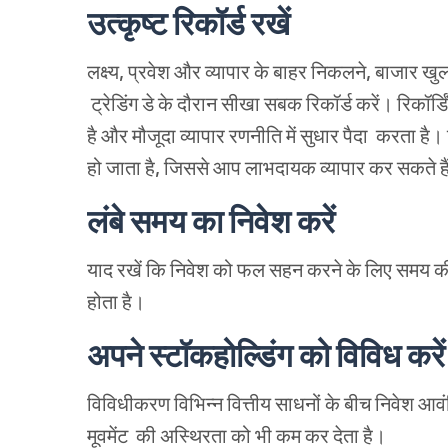
उत्कृष्ट
रिकॉर्ड
रखें
लक्ष्य
,
प्रवेश
और
व्यापार
के
बाहर
निकलने
,
बाजार
खु
ट्रेडिंग डे के
दौरान
सीखा
सबक
रिकॉर्ड
करें।
रिकॉर्डि
है
और
मौजूदा
व्यापार
रणनीति
में
सुधार पैदा
करता
है।
हो
जाता
है
,
जिससे
आप
लाभदायक
व्यापार
कर
सकते
ह
लंबे समय का निवेश
करें
याद
रखें
कि
निवेश
को
फल
सहन
करने
के
लिए
समय
क
हो
ता
है।
अपने
स्टॉकहोल्डिंग
को विविध करे
विविधीकरण
विभिन्न
वित्तीय
साधनों
के
बीच
निवेश
आवं
मूवमेंट
की
अस्थिरता
को भी
कम
कर
देता
है।