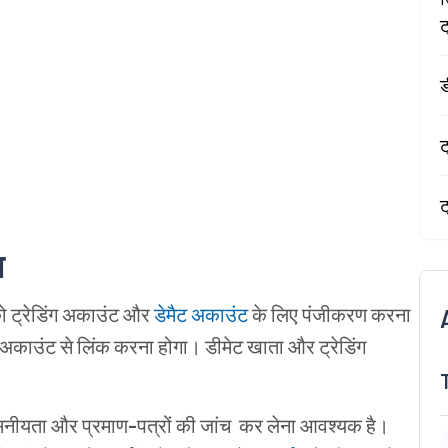
ट
ड
ट
ट
ा
ो
ट्रेडिंग
अकाउंट
और
डेमैट
अकाउंट
के
लिए
पंजीकरण
करना
अकाउंट
से
लिंक
करना
होगा।
डीमेट खाता और ट्रेडिंग
सनीयता
और
प्रमाण
-
पत्रों
की
जांच
कर लेना आवश्यक
है।