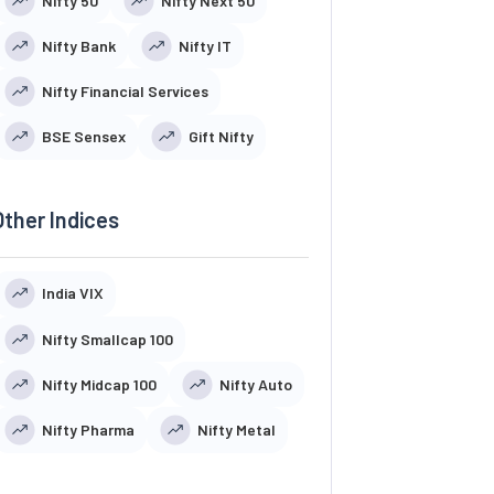
Nifty 50
Nifty Next 50
Nifty Bank
Nifty IT
Nifty Financial Services
BSE Sensex
Gift Nifty
Other Indices
India VIX
Nifty Smallcap 100
Nifty Midcap 100
Nifty Auto
Nifty Pharma
Nifty Metal