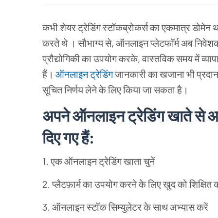
कभी शेयर
ट्रेडिंग
स्टॉकब्रोकर्स
का
एकमात्र
डोमेन
थ
करते थे ।
सौभाग्य
से
,
ऑनलाइन
प्लेटफॉर्म
अब
निवेशक
प्रौद्योगिकी
का
उपयोग
करके
,
वास्तविक
समय
में
व्याप
हैं।
ऑनलाइन
ट्रेडिंग
जानकारी
का
खजाना
भी
प्रदा
सूचित
निर्णय
लेने
के
लिए
किया
जा
सकता
है।
अपने
ऑनलाइन
ट्रेडिंग
खाते
से
आ
दिए
गए
हैं
:
1. एक
ऑनलाइन
ट्रेडिंग
खाता
चुनें
2. प्लैटफ़ार्म का
उपयोग
करने
के लिए खुद
को
शिक्षित
क
3. ऑनलाइन
स्टॉक
सिम्युलेटर
के
साथ
अभ्यास
करें