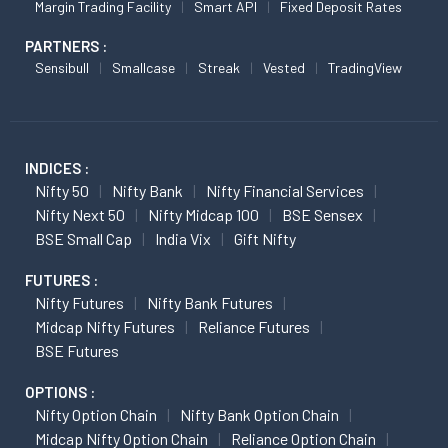
Margin Trading Facility
Smart API
Fixed Deposit Rates
PARTNERS :
Sensibull
Smallcase
Streak
Vested
TradingView
INDICES :
Nifty 50
Nifty Bank
Nifty Financial Services
Nifty Next 50
Nifty Midcap 100
BSE Sensex
BSE Small Cap
India Vix
Gift Nifty
FUTURES :
Nifty Futures
Nifty Bank Futures
Midcap Nifty Futures
Reliance Futures
BSE Futures
OPTIONS :
Nifty Option Chain
Nifty Bank Option Chain
Midcap Nifty Option Chain
Reliance Option Chain