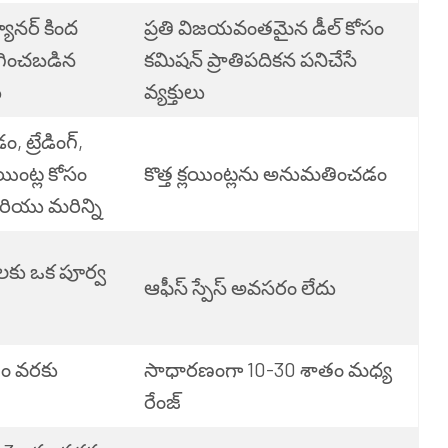
్యానర్ కింద
ప్రతి విజయవంతమైన డీల్ కోసం
గించబడిన
కమిషన్ ప్రాతిపదికన పనిచేసే
ు
వ్యక్తులు
, ట్రేడింగ్,
్లయింట్ల కోసం
కొత్త క్లయింట్లను అనుమతించడం
ియు మరిన్ని
స్థలకు ఒక పూర్వ
ఆఫీస్ స్పేస్ అవసరం లేదు
తం వరకు
సాధారణంగా 10-30 శాతం మధ్య
రేంజ్