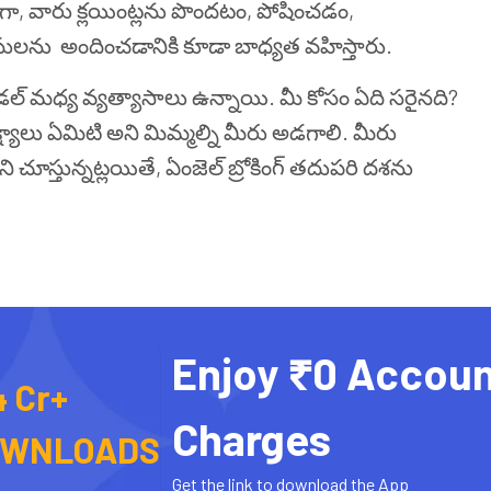
ుగా, వారు క్లయింట్లను పొందటం, పోషించడం,
వీసులను అందించడానికి కూడా బాధ్యత వహిస్తారు.
డల్ మధ్య వ్యత్యాసాలు ఉన్నాయి. మీ కోసం ఏది సరైనది?
క్ష్యాలు ఏమిటి అని మిమ్మల్ని మీరు అడగాలి. మీరు
ని చూస్తున్నట్లయితే, ఏంజెల్ బ్రోకింగ్ తదుపరి దశను
Enjoy ₹0 Accoun
4 Cr+
Charges
OWNLOADS
Get the link to download the App