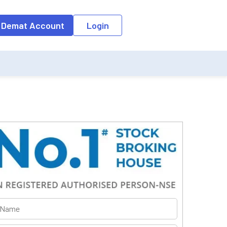
 Demat Account
Login