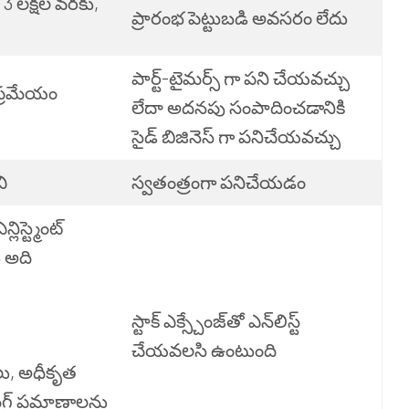
3 లక్షల వరకు,
ప్రారంభ పెట్టుబడి అవసరం లేదు
పార్ట్-టైమర్స్ గా పని చేయవచ్చు
ప్రమేయం
లేదా అదనపు సంపాదించడానికి
సైడ్ బిజినెస్ గా పనిచేయవచ్చు
ి
స్వతంత్రంగా పనిచేయడం
స్ట్మెంట్
 అది
స్టాక్ ఎక్స్చేంజ్‌తో ఎన్‌లిస్ట్
చేయవలసి ఉంటుంది
థలు, అధీకృత
డింగ్ ప్రమాణాలను