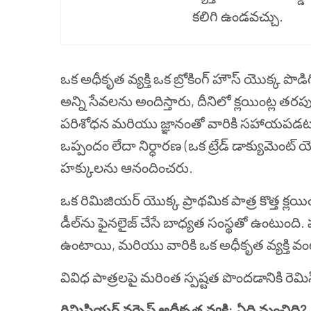
కలిగి ఉండవచ్చు.
ఒక అధీకృత వ్యక్తి ఒక బ్రోకింగ్ హౌస్ యొక్క పొడ
అన్ని సేవలను అందిస్తారు, దీనిలో క్లయింట్ల తరపున 
పరిశోధన మరియు జ్ఞానంతో వారికి సహాయపడటం ఉ
ఒప్పందం లేదా నిర్ధారణ (ఒక ట్రేడ్ డాక్యుమెం
హక్కులను ఆనందించరు.
ఒక రిమిజియర్ యొక్క ప్రాథమిక పాత్ర కొత్త క్ల
డీల్‌ను ఫైనలైజ్ చేసే బాధ్యత సంస్థతో ఉంటుంది.
ఉంటాయి, మరియు వారికి ఒక అధీకృత వ్యక్తి వ
వివిధ పాత్రలపై మరింత స్పష్టత పొందడానికి రెమిసియ
రిమిసియర్ వర్సెస్ అధీకృత వ్యక్తి: ఏది మంచిది?