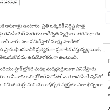
ఆటగాళ్లు ఉంటారు, ప్రతి ఒక్కరికీ నిర్దిష్ట పాత్ర
లు
రిమిసియర్
మరియు అధీకృత వ్యక్తులు. తరచుగా ఈ
వారు ఎలా పనిచేస్తారో సూక్ష్మ సాంకేతిక
ర్ ప్రారంభించడానికి ప్రత్యేకంగా ప్రణాళిక చేస్తున్నట్లయితే,
లో తెలుసుకోవడం ఉపయోగకరంగా ఉంటుంది.
యు స్టాక్ బ్రోకర్ల మధ్య మధ్యవర్తులుగా పనిచేస్తారు
స
 కానీ వారు ఒక బ్రోకింగ్ హౌస్‌తో వారి అసోసియేషన్‌లో
రు. రిమిజియర్లు మరియు అధీకృత వ్యక్తులు ఎలా భిన్నంగా
డ
.
డ