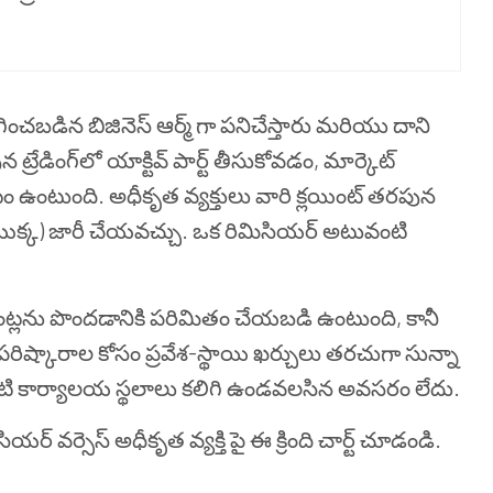
ిగించబడిన బిజినెస్ ఆర్మ్ గా పనిచేస్తారు మరియు దాని
ట్రేడింగ్‌లో యాక్టివ్ పార్ట్ తీసుకోవడం, మార్కెట్
ంటుంది. అధీకృత వ్యక్తులు వారి క్లయింట్ తరపున
ట్ యొక్క) జారీ చేయవచ్చు. ఒక రిమిసియర్ అటువంటి
యింట్లను పొందడానికి పరిమితం చేయబడి ఉంటుంది, కానీ
 పరిష్కారాల కోసం ప్రవేశ-స్థాయి ఖర్చులు తరచుగా సున్నా
ంటి కార్యాలయ స్థలాలు కలిగి ఉండవలసిన అవసరం లేదు.
ర్ వర్సెస్ అధీకృత వ్యక్తి పై ఈ క్రింది చార్ట్ చూడండి.