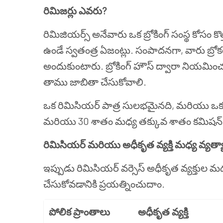
రిమిజర్లు ఎవరు?
రిమిజియర్స్ అనేవారు ఒక బ్రోకింగ్ సంస్థ కోసం కొత
ఉండే స్వతంత్ర ఏజంట్లు. సంపాదనగా, వారు బ్రోకర
అందుకుంటారు. బ్రోకింగ్ హౌస్ ద్వారా నియమించుక
తాము జాబితా చేసుకోవాలి.
ఒక రిమిసియర్ పాత్ర సులభమైనది, మరియు ఒక అధ
మరియు 30 శాతం మధ్య తక్కువ శాతం కమిషన్
రిమిసియర్ మరియు అధీకృత వ్యక్తి మధ్య వ్యత్
ఇప్పుడు రిమిసియర్ వర్సెస్ అధీకృత వ్యక్తుల మధ
చేసుకోవడానికి ప్రయత్నించుదాం.
పోలిక ప్రాంతాలు
అధీకృత వ్యక్తి