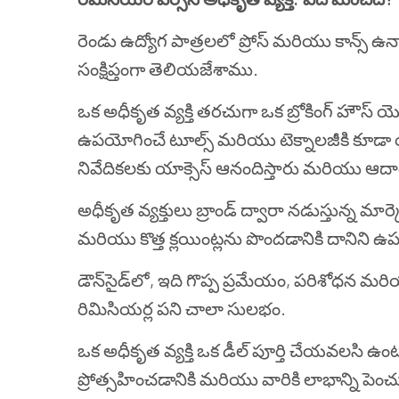
రెండు ఉద్యోగ పాత్రలలో ప్రోస్ మరియు కాన్స్
సంక్షిప్తంగా తెలియజేశాము.
ఒక అధీకృత వ్యక్తి తరచుగా ఒక బ్రోకింగ్ హౌస్ యొక్
ఉపయోగించే టూల్స్ మరియు టెక్నాలజీకి కూడా య
నివేదికలకు యాక్సెస్ ఆనందిస్తారు మరియు ఆదా
అధీకృత వ్యక్తులు బ్రాండ్ ద్వారా నడుస్తున్న మా
మరియు కొత్త క్లయింట్లను పొందడానికి దానిని ఉ
డౌన్‌సైడ్‌లో, ఇది గొప్ప ప్రమేయం, పరిశోధన
రిమిసియర్ల పని చాలా సులభం.
ఒక అధీకృత వ్యక్తి ఒక డీల్ పూర్తి చేయవలసి ఉం
ప్రోత్సహించడానికి మరియు వారికి లాభాన్ని 