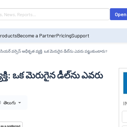
Open
roducts
Become a Partner
Pricing
Support
ిసియర్ వర్సెస్ అధీకృత వ్యక్తి: ఒక మెరుగైన డీల్‌ను ఎవరు పట్టుకుంటారు?
క్తి: ఒక మెరుగైన డీల్‌ను ఎవరు
తెలుగు