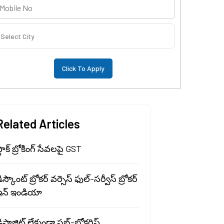
Select City
Related Articles
్టాక్ బ్రోకింగ్ సేవలపై GST
ిస్కౌంట్ బ్రోకర్ వర్సెస్ ఫుల్-సర్వీస్ బ్రోకర్
ఇన్ ఇండియా
ిపాజిట్ లేకుండా సబ్-బ్రోకర్షిప్