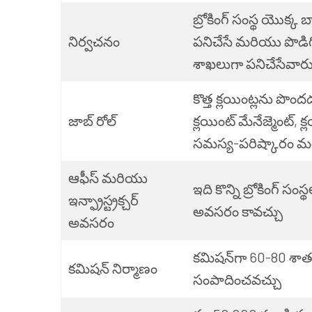
బ్రోకింగ్ సంస్థ యొక్క బ
నిర్వచనం
పనిచేసే మరియు పొడి
శాఖలుగా పనిచేసేవార
కొత్త క్లయింట్లను పొందడం
జాబ్ రోల్
క్లయింట్ మేనేజ్మెంట్, క
సమస్య-పరిష్కారం మర
ఆఫీస్ మరియు
ఇది కొన్ని బ్రోకింగ్ సం
ఇన్ఫ్రాస్ట్రక్చర్
అవసరం కావచ్చు
అవసరం
కమిషన్‌గా 60-80 శా
కమిషన్ నిర్మాణం
సంపాదించవచ్చు