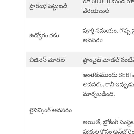
రూ 50,000 నుండి రూ 
ప్రారంభ పెట్టుబడి
వేరియబుల్
పూర్తి సమయం, గొప్ప 
ఉద్యోగం రకం
అవసరం
బిజినెస్ మోడల్
ఫ్రాంచైజ్ మోడల్ వంటివ
ఇంతకుముందు SEBI ఎన్లి
అవసరం, కానీ ఇప్పుడు
మార్చబడింది.
లైసెన్సింగ్ అవసరం
అయితే, బ్రోకింగ్ సంస్
వ్యక్తుల కోసం ఆన్‌బోర్