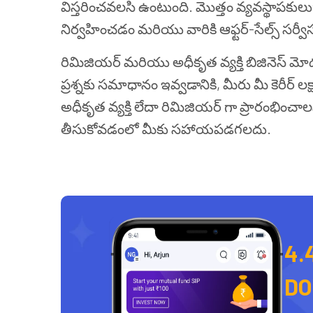
విస్తరించవలసి ఉంటుంది. మొత్తం వ్యవస్థాపకుల
నిర్వహించడం మరియు వారికి ఆఫ్టర్-సేల్స్ సర్
రిమిజియర్ మరియు అధీకృత వ్యక్తి బిజినెస్ మో
ప్రశ్నకు సమాధానం ఇవ్వడానికి, మీరు మీ కెరీర్ ల
అధీకృత వ్యక్తి లేదా రిమిజియర్ గా ప్రారంభించాల
తీసుకోవడంలో మీకు సహాయపడగలదు.
4.
D