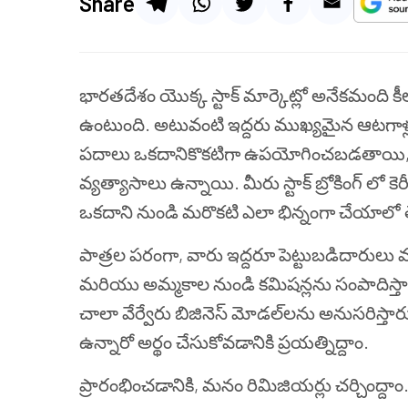
Share
భారతదేశం యొక్క స్టాక్ మార్కెట్లో అనేకమంది కీలక 
ఉంటుంది. అటువంటి ఇద్దరు ముఖ్యమైన ఆటగాళ్
పదాలు ఒకదానికొకటిగా ఉపయోగించబడతాయి, కానీ 
వ్యత్యాసాలు ఉన్నాయి. మీరు స్టాక్ బ్రోకింగ్ లో కెరీ
ఒకదాని నుండి మరొకటి ఎలా భిన్నంగా చేయా
పాత్రల పరంగా, వారు ఇద్దరూ పెట్టుబడిదారులు మరి
మరియు అమ్మకాల నుండి కమిషన్లను సంపాదిస్తారు.
చాలా వేర్వేరు బిజినెస్ మోడల్‌లను అనుసరిస్తా
ఉన్నారో అర్థం చేసుకోవడానికి ప్రయత్నిద్దాం.
ప్రారంభించడానికి, మనం రిమిజియర్లు చర్చింద్దాం