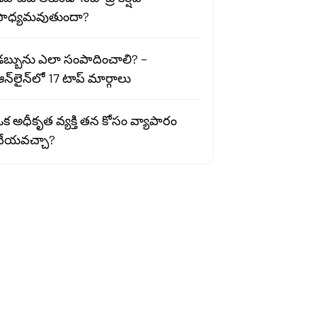
సాధ్యమవుతుందా?
డబ్బును ఎలా సంపాదించాలి? –
న్‌లైన్‌లో 17 టాప్ మార్గాలు
క అధీకృత వ్యక్తి తన కోసం వ్యాపారం
చేయవచ్చా?