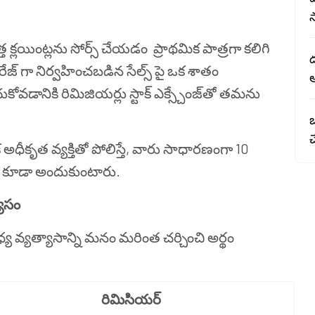
్త క్లయింట్లను సోర్స్ చేయడం ప్రాథమిక పాత్రగా కలిగి
ేజ్ గా నిర్వహించబడిన సేల్స్ పై ఒక శాతం
ఆ
ోవడానికి రిమిజియర్లు స్టాక్ ఎక్స్చేంజ్‌తో తమను
ఒ
ీకృత వ్యక్తితో పోలిస్తే, వారు సాధారణంగా 10
 కూడా అందుకుంటారు.
యాసం
్య వ్యత్యాసాన్ని మనం మరింత చర్చించి అర్థం
రిమిసియర్