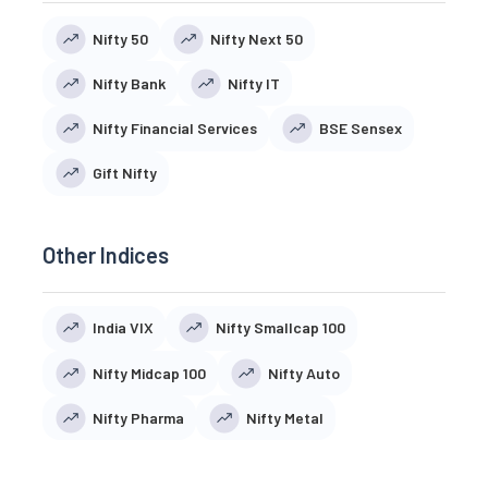
Nifty 50
Nifty Next 50
Nifty Bank
Nifty IT
Nifty Financial Services
BSE Sensex
Gift Nifty
Other Indices
India VIX
Nifty Smallcap 100
Nifty Midcap 100
Nifty Auto
Nifty Pharma
Nifty Metal