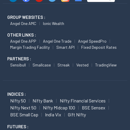
GROUP WEBSITES :
Angel One AMC
Ionic Wealth
OTHER LINKS :
Angel One APP
Angel One Trade
Angel SpeedPro
Margin Trading Facility
Smart API
Fixed Deposit Rates
PARTNERS :
Sensibull
Smallcase
Streak
Vested
TradingView
INDICES :
Nifty 50
Nifty Bank
Nifty Financial Services
Nifty Next 50
Nifty Midcap 100
BSE Sensex
BSE Small Cap
India Vix
Gift Nifty
FUTURES :