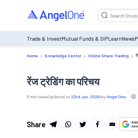
Suggestion will be p
Trade & Invest
Mutual Funds & SIP
Learn
News
P
›
›
›
Home
Knowledge Center
Online Share Trading
र
रेंज ट्रेडिंग का परिचय
•
•
6
min read
Updated on
23rd Jun, 2026
by
Angel One
Share