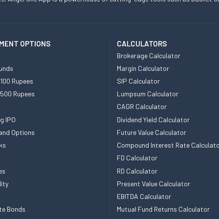
MENT OPTIONS
CALCULATORS
Brokerage Calculator
unds
Margin Calculator
 100 Rupees
SIP Calculator
 500 Rupees
Lumpsum Calculator
CAGR Calculator
g IPO
Dividend Yield Calculator
and Options
Future Value Calculator
ks
Compound Interest Rate Calculat
FD Calculator
es
RD Calculator
ity
Present Value Calculator
EBITDA Calculator
te Bonds
Mutual Fund Returns Calculator