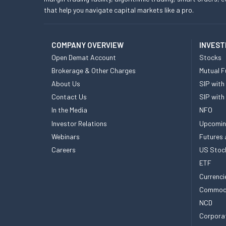
that help you navigate capital markets like a pro.
COMPANY OVERVIEW
INVEST
Open Demat Account
Stocks
Brokerage & Other Charges
Mutual F
About Us
SIP with
Contact Us
SIP with
In the Media
NFO
Investor Relations
Upcomin
Webinars
Futures 
Careers
US Stoc
ETF
Currenci
Commod
NCD
Corpora