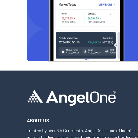
ABOUT US
Trusted by over 3.5 Cr+ clients, Angel One is one of India’s l
margin trading facility, algorithmic trading, smart orders