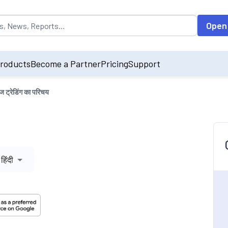
opulated by default on accessing the input field. On entering data int
Open
roducts
Become a Partner
Pricing
Support
ेंज ट्रेडिंग का परिचय
हिंदी