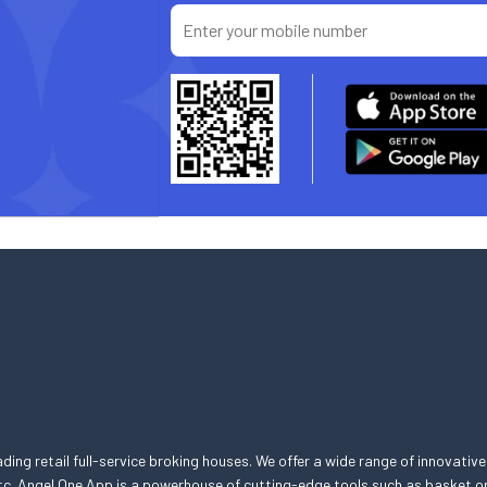
eading retail full-service broking houses. We offer a wide range of innovative
, etc. Angel One App is a powerhouse of cutting-edge tools such as basket