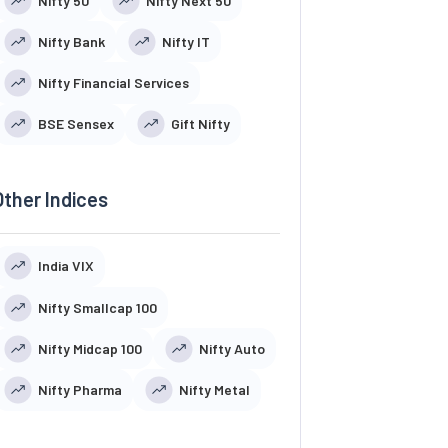
Nifty 50
Nifty Next 50
Nifty Bank
Nifty IT
Nifty Financial Services
BSE Sensex
Gift Nifty
Other Indices
India VIX
Nifty Smallcap 100
Nifty Midcap 100
Nifty Auto
Nifty Pharma
Nifty Metal