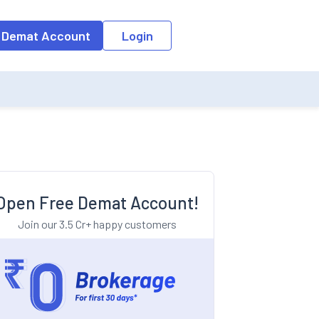
o the input field, the suggestion list will be updated as per the keyw
 Demat Account
Login
Open Free Demat Account!
Join our 3.5 Cr+ happy customers