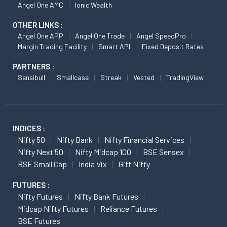
Angel One AMC
Ionic Wealth
OTHER LINKS :
Angel One APP
Angel One Trade
Angel SpeedPro
Margin Trading Facility
Smart API
Fixed Deposit Rates
PARTNERS :
Sensibull
Smallcase
Streak
Vested
TradingView
INDICES :
Nifty 50
Nifty Bank
Nifty Financial Services
Nifty Next 50
Nifty Midcap 100
BSE Sensex
BSE Small Cap
India Vix
Gift Nifty
FUTURES :
Nifty Futures
Nifty Bank Futures
Midcap Nifty Futures
Reliance Futures
BSE Futures