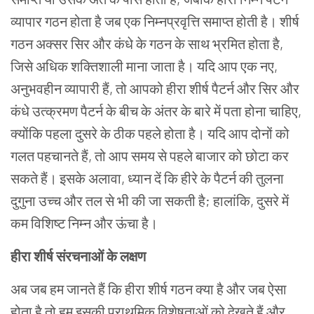
व्यापार
गठन
होता
है
जब
एक
निम्नप्रवृत्ति समाप्त
होती
है।
शीर्ष
गठन
अक्सर
सिर
और
कंधे
के
गठन
के
साथ
भ्रमित
होता
है
,
जिसे
अधिक
शक्तिशाली
माना
जाता
है।
यदि
आप
एक
नए
,
अनुभवहीन
व्यापारी
हैं
,
तो
आपको
हीरा
शीर्ष
पैटर्न
और
सिर
और
कंधे
उत्क्रमण
पैटर्न
के
बीच
के
अंतर
के
बारे
में
पता
होना
चाहिए
,
क्योंकि
पहला
दुसरे
के
ठीक
पहले
होता
है।
यदि
आप
दोनों
को
गलत
पहचानते
हैं
,
तो
आप
समय
से
पहले
बाजार
को
छोटा
कर
सकते
हैं।
इसके
अलावा
,
ध्यान
दें
कि
हीरे
के
पैटर्न
की
तुलना
दुगुना
उच्च
और
तल
से
भी
की
जा
सकती
है
;
हालांकि
,
दुसरे
में
कम
विशिष्ट
निम्न
और
ऊंचा
है।
हीरा
शीर्ष
संरचनाओं
के
लक्षण
अब
जब
हम
जानते
हैं
कि
हीरा
शीर्ष
गठन
क्या
है
और
जब
ऐसा
होता
है
तो
हम
इसकी
प्राथमिक
विशेषताओं
को
देखते
हैं
और