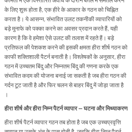
कीमतों
में
एक
विस्तारित
अवधि
के
दौरान
बग़ल
में
समतल
करने
के
लिए
शुरू
होता
है
,
एक
हीरे
के
आकार
के
गठन
को
चिह्नित
करता है।
ये
आसन्न
,
संभावित
उलट
तकनीकी
व्यापारियों
को
बड़े
मुनाफे
को
पक्का
करने
का
अवसर
प्रदान
करते
हैं
,
यही
कारण
है
कि
वे
हमेशा
ऐसे
उलट
की
तलाश
में
रहते
हैं।
बड़े
प्रतिफल
की
पेशकश
करने
की
इसकी
क्षमता
हीरा
शीर्ष
गठन
को
काफी
शक्तिशाली
पैटर्न
बनाती
है।
विश्लेषकों
के
अनुसार
,
हीरा
गठन
में
उच्चतम
बिंदु
और
निम्नतम
बिंदु
की
गणना
करके
एक
संभावित
कदम
की
योजना
बनाई
जा
सकती
है जब
हीरा
गठन
की
गर्दन
टूट
जाती
है
और
फिर
चलन से बाहर
बिंदु
में
जोड़ा
जाता
है
।
हीरा
शीर्ष
और
हीरा
निम्न
पैटर्न
व्यापार
—
घटना
और
मिथ्याकरण
हीरा
शीर्ष
पैटर्न
व्यापार
गठन
तब
होता
है
जब
एक
उच्चप्रवृत्ति
समाप्त
या
उसके
अंत
के
पास होती
है
,
जबकि
हीरा
निम्न
पैटर्न