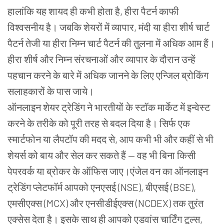
हालांकि
यह
शायद
ही
कभी
होता
है
,
हीरा
पैटर्न
काफी
विश्वसनीय
है।
जबकि
शेयरों
में
व्यापार
,
मंदी
या
हीरा
शीर्ष
चार्ट
पैटर्न
तेजी
या
हीरा
निम्न
चार्ट
पैटर्न
की
तुलना
में
अधिक
आम
हैं।
हीरा
शीर्ष
और
निम्न
संरचनाओं
और
व्यापार
के
दौरान
उन्हें
पहचान
करने
के
बारे
में
अधिक
जानने
के
लिए
एन्जिल
ब्रोकिंग
सलाहकारों
के पास जाये।
ऑनलाइन शेयर ट्रेडिंग ने भारतीयों के स्टॉक मार्केट में इन्वेस्ट
करने के तरीके को पूरी तरह से बदल दिया है। सिर्फ एक
स्मार्टफोन या लैपटॉप की मदद से, आप कभी भी और कहीं से भी
शेयर्स को बाय और सेल कर सकते हैं — वह भी बिना किसी
पेपरवर्क या ब्रोकर के ऑफिस जाए।एंजेल वन का ऑनलाइन
ट्रेडिंग प्लेटफॉर्म आपको एनएसई (NSE), बीएसई (BSE),
एमसीएक्स (MCX) और एनसीडीईएक्स (NCDEX) तक तुरंत
एक्सेस देता है। इसके साथ ही आपको एडवांस चार्टिंग टूल्स,