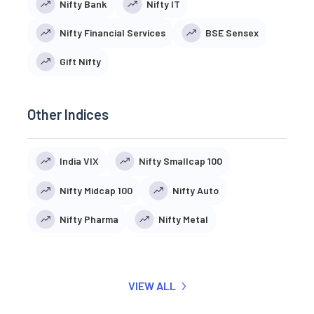
Nifty Bank
Nifty IT
Nifty Financial Services
BSE Sensex
Gift Nifty
Other Indices
India VIX
Nifty Smallcap 100
Nifty Midcap 100
Nifty Auto
Nifty Pharma
Nifty Metal
VIEW ALL