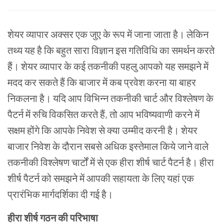
शेयर व्यापार
अक्सर
एक
जुए
के
रूप
में
जाना
जाता
है।
लेकिन
तथ्य
यह
है
कि
बहुत
सारा
विज्ञान इस
गतिविधि
का
समर्थन
करते
हैं।
शेयर व्यापार
के
कई
तकनीकी
पहलु आपको
यह
समझने
में
मदद
कर
सकते
हैं
कि
बाजार
में
कब प्रवेश
करना या
बाहर
निकलना है।
यदि
आप
विभिन्न
तकनीकी
चार्ट
और
विश्लेषण
के
पैटर्न
में
रुचि
विकसित
करते
हैं
,
तो
आप
भविष्यवाणी
करने
में
सक्षम
होंगे
कि
आपके
निवेश
से
क्या
उम्मीद
करनी
है।
शेयर
बाजार
निवेश
के
दौरान
सबसे
अधिक
इस्तेमाल
किये जाने वाले
तकनीकी
विश्लेषण
चार्टों
में
से
एक
हीरा
शीर्ष
चार्ट
पैटर्न
है।
हीरा
शीर्ष
पैटर्न
को
समझने
में
आपकी
सहायता
के
लिए
यहां
एक
प्रारंभिक
मार्गदर्शिका
दी
गई
है।
हीरा
शीर्ष
गठन
की
परिभाषा