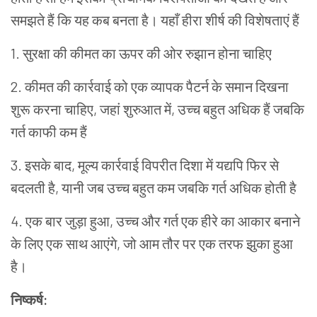
समझते
हैं
कि
यह
कब
बनता
है।
यहाँ
हीरा
शीर्ष
की
विशेषताएं
हैं
1
.
सुरक्षा
की
कीमत
का
ऊपर
की
ओर
रुझान
होना
चाहिए
2
.
कीमत
की
कार्रवाई
को
एक
व्यापक
पैटर्न
के
समान
दिखना
शुरू
करना
चाहिए
,
जहां
शुरुआत
में
,
उच्च
बहुत
अधिक
हैं
जबकि
गर्त
काफी
कम
हैं
3
.
इसके
बाद
,
मूल्य
कार्रवाई
विपरीत
दिशा
में
यद्यपि
फिर
से
बदलती
है
,
यानी
जब
उच्च
बहुत
कम
जबकि
गर्त
अधिक
होती
है
4
.
एक
बार
जुड़ा
हुआ
,
उच्च
और
गर्त
एक
हीरे
का
आकार
बनाने
के
लिए
एक
साथ
आएंगे
,
जो
आम
तौर
पर
एक
तरफ
झुका
हुआ
है।
निष्कर्ष
: