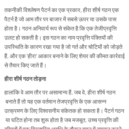
तकनीकी
विश्लेषण
पैटर्न
का
एक
प्रकार
,
हीरा
शीर्ष
गठन
एक
पैटर्न
है
जो
आम
तौर
पर
बाजार
में
सबसे
ऊपर
या
उसके
पास
होता
है।
गठन
अनिवार्य
रूप
से
संकेत
है
कि
एक
तेजीप्रवृत्ति
उलट
हो
सकती
है।
इस
गठन
का
नाम
प्रवृत्ति
पंक्तियों की
उपस्थिति
के
कारण
रखा
गया
है
जो
गर्त
और
चोटियों
को
जोड़ते
हैं
,
और
एक
'
हीरा
'
आकार
बनाने
के
लिए
शेयर
की
कीमत
कार्रवाई
से
तैयार
किए
जाते
हैं।
हीरा
शीर्ष
गठन
तोड़ना
हालांकि
वे
आम
तौर
पर
असामान्य
हैं
,
जब
वे
,
हीरा
शीर्ष
गठन
बनाते हैं तो यह
एक
वर्तमान
तेजप्रवृत्ति
के
एक
आसन्न
उत्क्रमण
के
लिए
विश्वसनीय
संकेतक
हो
सकता
है।
पैटर्न
गठन
या
घटित
होना तब
शुरू
होता
है
जब
मजबूत
,
उच्च प्रवृत्ति की