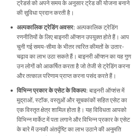
ट्रेडर्स
को
अपने
समय
के
अनुसार
ट्रेड
की
योजना
बनाने
की
सुविधा
प्रदान
करती
है।
अल्पकालिक
ट्रेडिंग
अवसर
:
अल्पकालिक
ट्रेडिंग
रणनीतियों
के
लिए
बाइनरी
ऑप्शन
उपयुक्त
होते
हैं।
आप
चुनी
गई
समय
-
सीमा
के
भीतर
त्वरित
कीमतों
के
उतार
-
चढ़ाव
का
लाभ
उठा
सकते
हैं।
बाइनरी
ऑप्शन
का
यह
गुण
उन
लोगों
को
आकर्षित
करता
है
जो
तेजी
से
ट्रेडिंग
करना
और
तत्काल
परिणाम
प्राप्त
करना
पसंद
करते
हैं।
विभिन्न
प्रकार
के
एसेट
के
विकल्प
:
बाइनरी
ऑप्शंस
में
मुद्राओं
,
स्टॉक
,
वस्तुओं
और
सूचकांकों
सहित
एसेट
का
एक
विस्तृत
क्षेत्र
शामिल
होता
है।
यह
विविधता
आपको
विभिन्न
मार्केट
में
पता
लगाने
और
विभिन्न
प्रकार
के
एसेट
के
बारे
में
उनकी
अंतर्दृष्टि
का
लाभ
उठाने
की
अनुमति