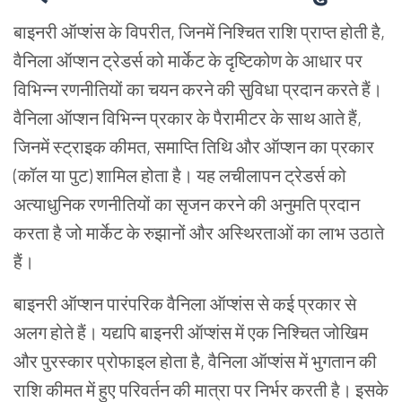
बाइनरी
ऑप्शंस
के
विपरीत
,
जिनमें
निश्चित
राशि
प्राप्त
होती
है
,
वैनिला
ऑप्शन
ट्रेडर्स
को
मार्केट
के
दृष्टिकोण
के
आधार
पर
विभिन्न
रणनीतियों
का
चयन
करने
की
सुविधा
प्रदान
करते
हैं।
वैनिला
ऑप्शन
विभिन्न
प्रकार
के
पैरामीटर
के
साथ
आते
हैं
,
जिनमें
स्ट्राइक
कीमत
,
समाप्ति
तिथि
और
ऑप्शन
का
प्रकार
(
कॉल
या
पुट
)
शामिल
होता
है।
यह
लचीलापन
ट्रेडर्स
को
अत्याधुनिक
रणनीतियों
का
सृजन
करने
की
अनुमति
प्रदान
करता
है
जो
मार्केट
के
रुझानों
और
अस्थिरताओं
का
लाभ
उठाते
हैं।
बाइनरी
ऑप्शन
पारंपरिक
वैनिला
ऑप्शंस
से
कई
प्रकार
से
अलग
होते
हैं।
यद्यपि
बाइनरी
ऑप्शंस
में
एक
निश्चित
जोखिम
और
पुरस्कार
प्रोफाइल
होता
है
,
वैनिला
ऑप्शंस
में
भुगतान
की
राशि
कीमत
में
हुए
परिवर्तन
की
मात्रा
पर
निर्भर
करती
है।
इसके