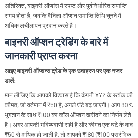
अतिरिक्त
,
बाइनरी
ऑप्शंस
में
स्पष्ट
और
पूर्वनिर्धारित
समाप्ति
समय
होता
है
,
जबकि
वैनिला
ऑप्शन
समाप्ति
तिथि
चुनने
में
अधिक
लचीलापन
प्रदान
करते
हैं।
बाइनरी
ऑप्शन
ट्रेडिंग
के
बारे
में
जानकारी
प्राप्त
करना
आइए
बाइनरी
ऑप्शन्स
ट्रेड
के
एक
उदाहरण
पर
एक
नजर
डालें
:
मान
लीजिए
कि
आपको
विश्वास
है
कि
कंपनी
XYZ
के
स्टॉक
की
कीमत
,
जो
वर्तमान
में
₹50
है
,
अगले
घंटे
बढ़
जाएगी।
आप
80%
भुगतान
के
साथ
₹100
का
कॉल
ऑप्शन
खरीदने
का
निर्णय
लेते
हैं।
अगर
आपकी
भविष्यवाणी
सही
है
और
कीमत
एक
घंटे
के
बाद
₹50
से
अधिक
हो
जाती
है
,
तो
आपको
₹180 (₹100
प्रारंभिक