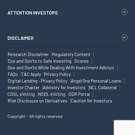
ATTENTION INVESTORS
DISCLAIMER
Research Disclaimer
Regulatory Content
Dos and Don'ts to Safe Investing
Scores
Dos and Don'ts While Dealing With Investment Advisor
FAQs
T&C Apply
Privacy Policy
Digital Lending - Privacy Policy
Angel One Personal Loans
Investor Charter
Advisory for Investors
NCL Collateral
CDSL eVoting
NSDL eVoting
ODR Portal
Risk Disclosure on Derivatives
Caution for Investors
Copyright - All rights reserved