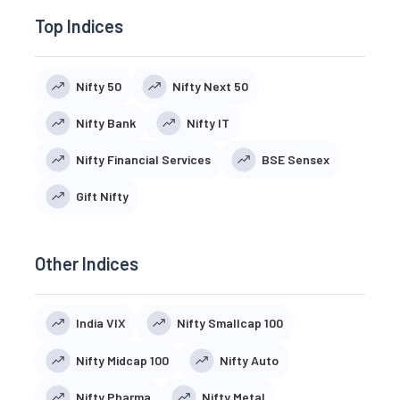
Top Indices
Nifty 50
Nifty Next 50
Nifty Bank
Nifty IT
Nifty Financial Services
BSE Sensex
Gift Nifty
Other Indices
India VIX
Nifty Smallcap 100
Nifty Midcap 100
Nifty Auto
Nifty Pharma
Nifty Metal