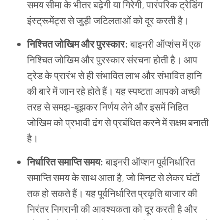
समय
सीमा
के
भीतर
बढ़ेगी
या
गिरेगी
,
पारंपरिक
ट्रेडिंग
इंस्ट्रूमेंट्स
से
जुड़ी
जटिलताओं
को
दूर
करती
है।
निश्चित
जोखिम
और
पुरस्कार
:
बाइनरी
ऑप्शंस
में
एक
निश्चित
जोखिम
और
पुरस्कार
संरचना
होती
है।
आप
ट्रेड
के
प्रारंभ
से
ही
संभावित
लाभ
और
संभावित
हानि
की
बारे
में
जान
रहे
होते
हैं।
यह
स्पष्टता
आपको
अच्छी
तरह
से
समझ
-
बूझकर
निर्णय
लेने
और
इसमें
निहित
जोखिम
को
प्रभावी
ढंग
से
प्रबंधित
करने
में
सक्षम
बनाती
है।
निर्धारित
समाप्ति
समय
:
बाइनरी
ऑप्शन
पूर्वनिर्धारित
समाप्ति
समय
के
साथ
आता
है
,
जो
मिनट
से
लेकर
घंटों
तक
हो
सकते
हैं।
यह
पूर्वनिर्धारित
प्रकृति
बाजार
की
निरंतर
निगरानी
की
आवश्यकता
को
दूर
करती
है
और