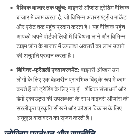
वैश्विक
बाजार
तक
पहुंच
:
बाइनरी
ऑप्शंस
ट्रेडिंग
वैश्विक
बाजार
में
काम
करता
है
,
जो
विभिन्न
अंतरराष्ट्रीय
मार्केट
और
एसेट
तक
पहुंच
प्रदान
करता
है।
यह
वैश्विक
पहुंच
आपको
अपने
पोर्टफोलियो
में
विविधता
लाने
और
विभिन्न
टाइम
जोन
के
बाजार
में
उपलब्ध
अवसरों
का
लाभ
उठाने
की
अनुमति
प्रदान
करता
है।
बिगिनर
-
फ्रेंडली
एनवायरनमेंट
:
बाइनरी
ऑप्शन
उन
लोगों
के
लिए
एक
बेहतरीन
प्रारंभिक
बिंदु
के
रूप
में
काम
करते
हैं
जो
ट्रेडिंग
के
लिए
नए
हैं।
शैक्षिक
संसाधनों
और
डेमो
एकाउंट्स
की
उपलब्धता
के
साथ
बाइनरी
ऑप्शंस
की
सरलीकृत
प्रकृति
सीखने
और
कौशल
विकास
के
लिए
अनुकूल
वातावरण
का
सृजन
करती
है।
जोखिम
प्रबंधन
और
रणनीति