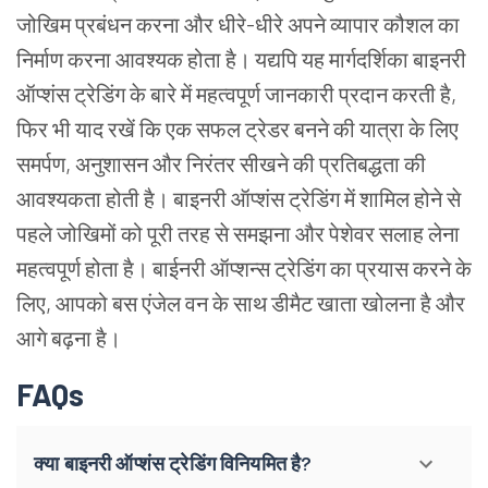
जोखिम
प्रबंधन
करना
और
धीरे
-
धीरे
अपने
व्यापार
कौशल
का
निर्माण
करना
आवश्यक
होता
है।
यद्यपि
यह
मार्गदर्शिका
बाइनरी
ऑप्शंस
ट्रेडिंग
के
बारे
में
महत्वपूर्ण
जानकारी
प्रदान
करती
है
,
फिर
भी
याद
रखें
कि
एक
सफल
ट्रेडर
बनने
की
यात्रा
के
लिए
समर्पण
,
अनुशासन
और
निरंतर
सीखने
की
प्रतिबद्धता
की
आवश्यकता
होती
है।
बाइनरी
ऑप्शंस
ट्रेडिंग
में
शामिल
होने
से
पहले
जोखिमों
को
पूरी
तरह
से
समझना
और
पेशेवर
सलाह
लेना
महत्वपूर्ण
होता
है।
बाईनरी
ऑप्शन्स
ट्रेडिंग
का
प्रयास
करने
के
लिए
,
आपको
बस
एंजेल
वन
के
साथ
डीमैट
खाता
खोलना
है
और
आगे
बढ़ना
है।
FAQs
क्या बाइनरी ऑप्शंस ट्रेडिंग विनियमित है?