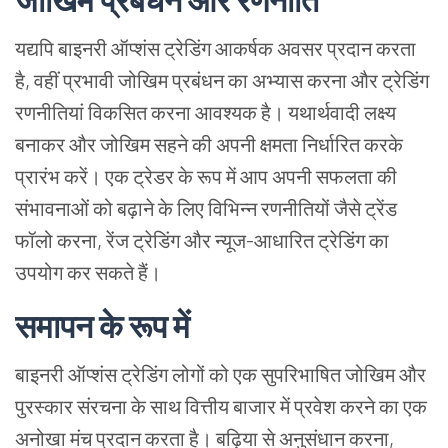
यद्यपि
बाइनरी
ऑप्शंस
ट्रेडिंग
आकर्षक
अवसर
प्रदान
करता
है
,
वहीं
प्रभावी
जोखिम
प्रबंधन
का
अभ्यास
करना
और
ट्रेडिंग
रणनीतियां
विकसित
करना
आवश्यक
है।
यथार्थवादी
लक्ष्य
बनाकर
और
जोखिम
सहने
की
अपनी
क्षमता
निर्धारित
करके
प्रारंभ
करें।
एक
ट्रेडर
के
रूप
में
आप
अपनी
सफलता
की
संभावनाओं
को
बढ़ाने
के
लिए
विभिन्न
रणनीतियों
जैसे
ट्रेंड
फॉलो
करना
,
रेंज
ट्रेडिंग
और
न्यूज
-
आधारित
ट्रेडिंग
का
उपयोग
कर
सकते
हैं।
समापन
के
रूप
में
बाइनरी
ऑप्शंस
ट्रेडिंग
लोगों
को
एक
सुपरिभाषित
जोखिम
और
पुरस्कार
संरचना
के
साथ
वित्तीय
बाजार
में
प्रवेश
करने
का
एक
अनोखा
मंच
प्रदान
करता
है।
बढ़िया
से
अनुसंधान
करना
,