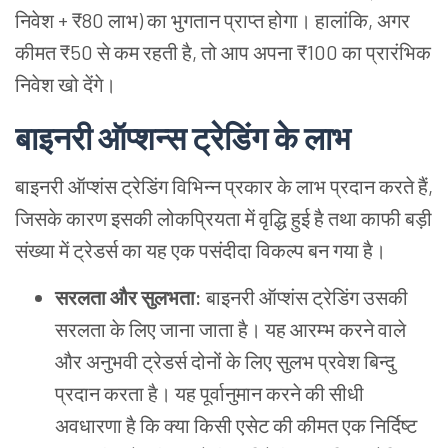
निवेश
+ ₹80
लाभ
)
का
भुगतान
प्राप्त
होगा।
हालांकि
,
अगर
कीमत
₹50
से
कम
रहती
है
,
तो
आप
अपना
₹100
का
प्रारंभिक
निवेश
खो
देंगे।
बाइनरी
ऑप्शन्स
ट्रेडिंग
के
लाभ
बाइनरी
ऑप्शंस
ट्रेडिंग
विभिन्न
प्रकार
के
लाभ
प्रदान
करते
हैं
,
जिसके
कारण
इसकी
लोकप्रियता
में
वृद्धि
हुई
है
तथा
काफी
बड़ी
संख्या
में
ट्रेडर्स
का
यह
एक
पसंदीदा
विकल्प
बन
गया
है।
सरलता
और
सुलभता
:
बाइनरी
ऑप्शंस
ट्रेडिंग
उसकी
सरलता
के
लिए
जाना
जाता
है।
यह
आरम्भ
करने
वाले
और
अनुभवी
ट्रेडर्स
दोनों
के
लिए
सुलभ
प्रवेश
बिन्दु
प्रदान
करता
है।
यह
पूर्वानुमान
करने
की
सीधी
अवधारणा
है
कि
क्या
किसी
एसेट
की
कीमत
एक
निर्दिष्ट