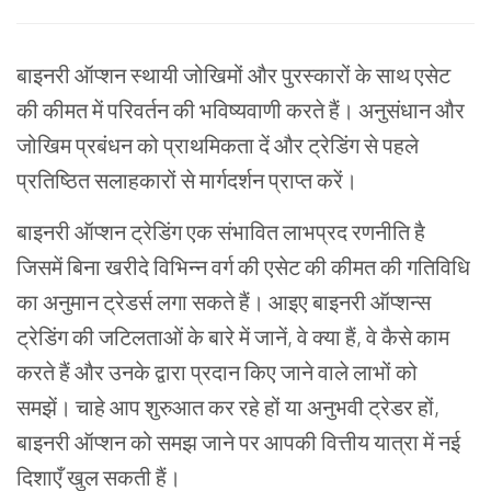
बाइनरी
ऑप्शन
स्थायी
जोखिमों
और
पुरस्कारों
के
साथ
एसेट
की
कीमत
में
परिवर्तन
की
भविष्यवाणी
करते
हैं।
अनुसंधान
और
जोखिम
प्रबंधन
को
प्राथमिकता
दें
और
ट्रेडिंग
से
पहले
प्रतिष्ठित
सलाहकारों
से
मार्गदर्शन
प्राप्त
करें।
बाइनरी
ऑप्शन
ट्रेडिंग
एक
संभावित
लाभप्रद
रणनीति
है
जिसमें
बिना
खरीदे
विभिन्न
वर्ग
की
एसेट
की
कीमत
की
गतिविधि
का
अनुमान
ट्रेडर्स
लगा
सकते
हैं।
आइए
बाइनरी
ऑप्शन्स
ट्रेडिंग
की
जटिलताओं
के
बारे
में
जानें
,
वे
क्या
हैं
,
वे
कैसे
काम
करते
हैं
और
उनके
द्वारा
प्रदान
किए
जाने
वाले
लाभों
को
समझें।
चाहे
आप
शुरुआत
कर
रहे
हों
या
अनुभवी
ट्रेडर
हों
,
बाइनरी
ऑप्शन
को
समझ
जाने
पर
आपकी
वित्तीय
यात्रा
में
नई
दिशाएँ
खुल
सकती
हैं।