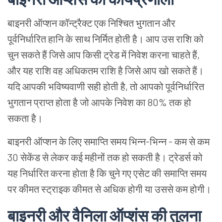
बाइनरी
ऑप्शन
कॉन्ट्रैक्ट
एक
निश्चित
भुगतान
और
पूर्वनिर्धारित
हानि
के
साथ
निर्मित
होती
है।
आप
उस
राशि
को
चुन
सकते
हैं
जिसे
आप
किसी
ट्रेड
में
निवेश
करना
चाहते
हैं
,
और
यह
राशि
वह
अधिकतम
राशि
है
जिसे
आप
खो
सकते
हैं।
यदि
आपकी
भविष्यवाणी
सही
होती
है
,
तो
आपको
पूर्वनिर्धारित
भुगतान
प्राप्त
होता
है
जो
आपके
निवेश
का
80%
तक
हो
सकता
है।
बाइनरी
ऑप्शन
के
लिए
समाप्ति
समय
भिन्न
-
भिन्न
-
कम
से
कम
30
सेकेंड
से
लेकर
कई
महीनों
तक
हो
सकती
है।
ट्रेडर्स
को
यह
निर्धारित
करना
होता
है
कि
चुने
गए
एसेट
की
समाप्ति
समय
पर
कीमत
स्ट्राइक
कीमत
से
अधिक
होगी
या
उससे
कम
होगी।
बाइनरी
और
वैनिला
ऑप्शंस
की
तुलना