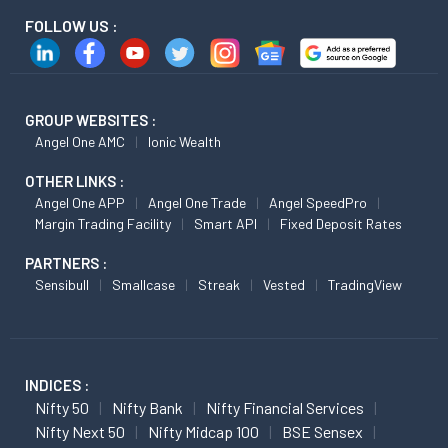
FOLLOW US :
GROUP WEBSITES :
Angel One AMC
Ionic Wealth
OTHER LINKS :
Angel One APP
Angel One Trade
Angel SpeedPro
Margin Trading Facility
Smart API
Fixed Deposit Rates
PARTNERS :
Sensibull
Smallcase
Streak
Vested
TradingView
INDICES :
Nifty 50
Nifty Bank
Nifty Financial Services
Nifty Next 50
Nifty Midcap 100
BSE Sensex