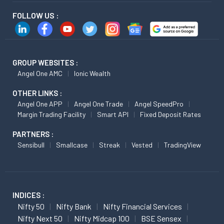
FOLLOW US :
GROUP WEBSITES :
Angel One AMC
Ionic Wealth
OTHER LINKS :
Angel One APP
Angel One Trade
Angel SpeedPro
Margin Trading Facility
Smart API
Fixed Deposit Rates
PARTNERS :
Sensibull
Smallcase
Streak
Vested
TradingView
INDICES :
Nifty 50
Nifty Bank
Nifty Financial Services
Nifty Next 50
Nifty Midcap 100
BSE Sensex