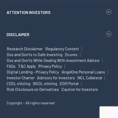
ATTENTION INVESTORS
DISCLAIMER
Research Disclaimer
Regulatory Content
Dos and Don'ts to Safe Investing
Scores
Dos and Don'ts While Dealing With Investment Advisor
FAQs
T&C Apply
Privacy Policy
Digital Lending - Privacy Policy
AngelOne Personal Loans
Investor Charter
Advisory for Investors
NCL Collateral
CDSL eVoting
NSDL eVoting
ODR Portal
Risk Disclosure on Derivatives
Caution for Investors
Copyright - All rights reserved