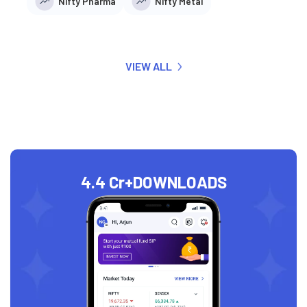
Nifty Pharma
Nifty Metal
VIEW ALL
4.4 Cr+
DOWNLOADS