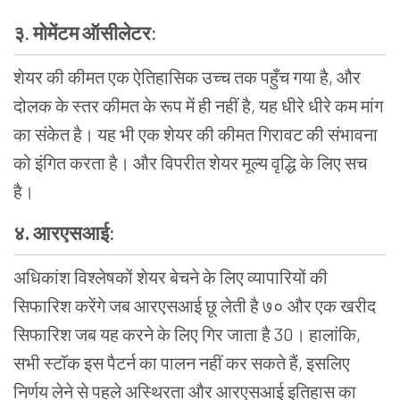
३.
मोमेंटम
ऑसीलेटर
:
शेयर
की
कीमत
एक
ऐतिहासिक
उच्च
तक
पहुँच
गया
है
,
और
दोलक
के
स्तर
कीमत
के
रूप
में
ही
नहीं
है
,
यह
धीरे
धीरे
कम
मांग
का
संकेत
है।
यह
भी
एक
शेयर
की
कीमत
गिरावट
की
संभावना
को
इंगित
करता
है।
और
विपरीत
शेयर
मूल्य
वृद्धि
के
लिए
सच
है।
४.
आरएसआई
:
अधिकांश
विश्लेषकों
शेयर
बेचने
के
लिए
व्यापारियों
की
सिफारिश
करेंगे
जब
आरएसआई
छू
लेती
है
७०
और
एक
खरीद
सिफारिश
जब
यह
करने
के
लिए
गिर
जाता
है
30
।
हालांकि
,
सभी
स्टॉक
इस
पैटर्न
का
पालन
नहीं
कर
सकते
हैं
,
इसलिए
निर्णय
लेने
से
पहले
अस्थिरता
और
आरएसआई
इतिहास
का