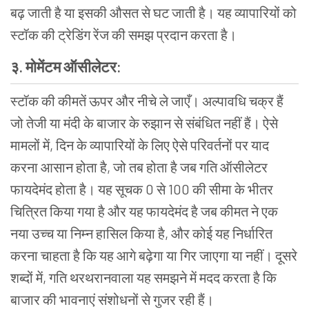
बढ़
जाती
है
या
इसकी
औसत
से
घट
जाती
है।
यह
व्यापारियों
को
स्टॉक
की
ट्रेडिंग
रेंज
की
समझ
प्रदान
करता
है।
३.
मोमेंटम
ऑसीलेटर
:
स्टॉक
की
कीमतें
ऊपर
और
नीचे
ले
जाएँ।
अल्पावधि
चक्र
हैं
जो
तेजी
या
मंदी
के
बाजार
के
रुझान
से
संबंधित
नहीं
हैं।
ऐसे
मामलों
में
,
दिन
के
व्यापारियों
के
लिए
ऐसे
परिवर्तनों
पर
याद
करना
आसान
होता
है
,
जो
तब
होता
है
जब
गति
ऑसीलेटर
फायदेमंद
होता
है।
यह
सूचक
0
से
100
की
सीमा
के
भीतर
चित्रित
किया
गया
है
और
यह
फायदेमंद
है
जब
कीमत
ने
एक
नया
उच्च
या
निम्न
हासिल
किया
है
,
और
कोई
यह
निर्धारित
करना
चाहता
है
कि
यह
आगे
बढ़ेगा
या
गिर
जाएगा
या
नहीं।
दूसरे
शब्दों
में
,
गति
थरथरानवाला
यह
समझने
में
मदद
करता
है
कि
बाजार
की
भावनाएं
संशोधनों
से
गुजर
रही
हैं।