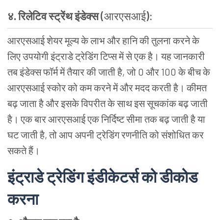
४
.
रिलेटिव
स्ट्रेंथ
इंडेक्स
(
आरएसआई
):
आरएसआई
शेयर
मूल्य
के
लाभ
और
हानि
की
तुलना
करने
के
लिए
उपयोगी
इंट्राडे
ट्रेडिंग
टिप्स
में
से
एक
है।
यह
जानकारी
तब
इंडेक्स
फॉर्म
में
तैयार
की
जाती
है
,
जो
0
और
100
के
बीच
के
आरएसआई
स्कोर
को
कम
करने
में
और
मदद
करती
है।
कीमत
बढ़
जाता
है
और
इसके
विपरीत
के
साथ
इस
सूचकांक
बढ़
जाती
है।
एक
बार
आरएसआई
एक
निर्दिष्ट
सीमा
तक
बढ़
जाती
है
या
घट
जाती
है
,
तो
आप
अपनी
ट्रेडिंग
रणनीति
को
संशोधित
कर
सकते
हैं।
इंट्राडे
ट्रेडिंग
इंडीकेटर्स
को
डीकोड
करना