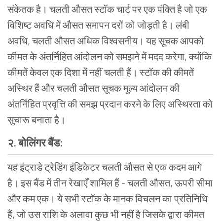
संकेतक
है।
चलती
औसत
स्टॉक
चार्ट
पर
एक
पंक्ति
है
जो
एक
विशिष्ट
अवधि
में
औसत
समापन
दरों
को
जोड़ती
है।
लंबी
अवधि
,
चलती
औसत
अधिक
विश्वसनीय।
यह
सूचक
आपको
कीमत
के
अंतर्निहित
आंदोलन
को
समझने
में
मदद
करेगा
,
क्योंकि
कीमतें
केवल
एक
दिशा
में
नहीं
चलती
हैं।
स्टॉक
की
कीमतें
अस्थिर
हैं
और
चलती
औसत
सूचक
मूल्य
आंदोलन
की
अंतर्निहित
प्रवृत्ति
की
समझ
प्रदान
करने
के
लिए
अस्थिरता
को
सुचारू
बनाता
है।
२.
बोलिंगर
बैंड
:
यह
इंट्राडे
ट्रेडिंग
इंडिकेटर
चलती
औसत
से
एक
कदम
आगे
है।
इस
बैंड
में
तीन
रेखाएँ
शामिल
हैं
-
चलती
औसत
,
ऊपरी
सीमा
और
कम
एक।
ये
सभी
स्टॉक
के
मानक
विचलन
का
प्रतिनिधि
हैं
,
जो
उस
राशि
के
अलावा
कुछ
भी
नहीं
है
जिसके
द्वारा
कीमत