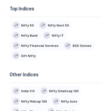
Top Indices
Nifty 50
Nifty Next 50
Nifty Bank
Nifty IT
Nifty Financial Services
BSE Sensex
Gift Nifty
Other Indices
India VIX
Nifty Smallcap 100
Nifty Midcap 100
Nifty Auto