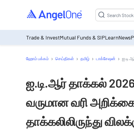
Suggestion will be p
Trade & Invest
Mutual Funds & SIP
Learn
News
P
›
›
›
›
ஹோம் பக்கம்
செய்திகள்
தமிழ்
டாக்சேஷன்
ஐ.டி.ஆ
ஐ.டி.ஆர் தாக்கல் 202
வருமான வரி அறிக்க
தாக்கலிலிருந்து விலக