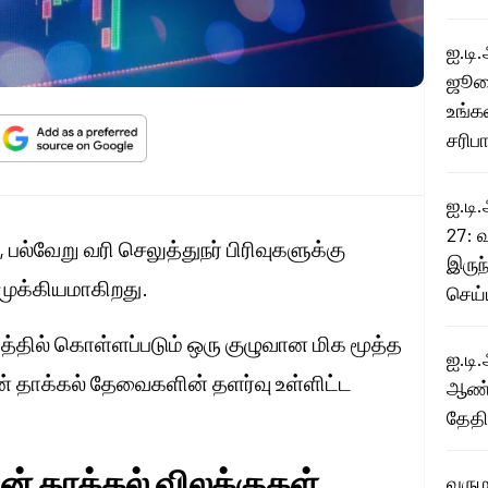
ஐ.டி.
ஜூலை
உங்க
சரிபா
ஐ.டி
27: வ
 பல்வேறு வரி செலுத்துநர் பிரிவுகளுக்கு
இருந
 முக்கியமாகிறது.
செய்
ுத்தில் கொள்ளப்படும் ஒரு குழுவான மிக மூத்த
ஐ.டி.
மின் தாக்கல் தேவைகளின் தளர்வு உள்ளிட்ட
ஆண்ட
தேதி
ின் தாக்கல் விலக்குகள்
வருமா