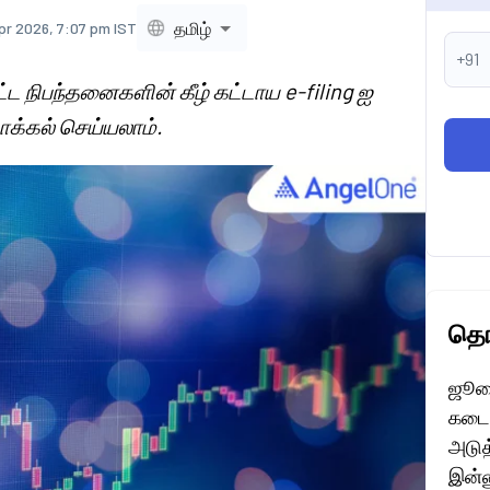
தமிழ்
pr 2026, 7:07 pm IST
+91
ட்ட நிபந்தனைகளின் கீழ் கட்டாய e-filing ஐ
ாக்கல் செய்யலாம்.
தொட
ஜூலை
கடைச
அடுத்
இன்ன