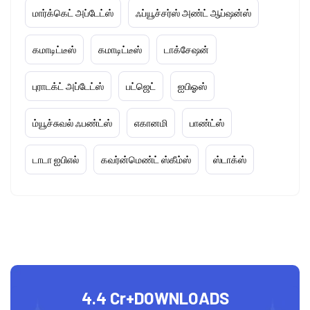
மார்க்கெட் அப்டேட்ஸ்
ஃப்யூச்சர்ஸ் அண்ட் ஆப்ஷன்ஸ்
கமாடிட்டீஸ்
கமாடிட்டீஸ்
டாக்சேஷன்
புராடக்ட் அப்டேட்ஸ்
பட்ஜெட்
ஐபிஓஸ்
ம்யூச்சுவல் ஃபண்ட்ஸ்
எகானமி
பாண்ட்ஸ்
டாடா ஐபிஎல்
கவர்ன்மெண்ட் ஸ்கீம்ஸ்
ஸ்டாக்ஸ்
4.4 Cr+
DOWNLOADS