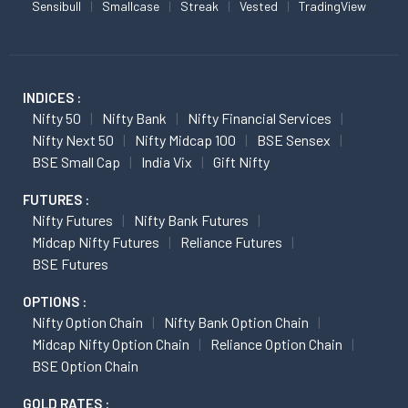
Sensibull
Smallcase
Streak
Vested
TradingView
INDICES :
Nifty 50
Nifty Bank
Nifty Financial Services
Nifty Next 50
Nifty Midcap 100
BSE Sensex
BSE Small Cap
India Vix
Gift Nifty
FUTURES :
Nifty Futures
Nifty Bank Futures
Midcap Nifty Futures
Reliance Futures
BSE Futures
OPTIONS :
Nifty Option Chain
Nifty Bank Option Chain
Midcap Nifty Option Chain
Reliance Option Chain
BSE Option Chain
GOLD RATES :