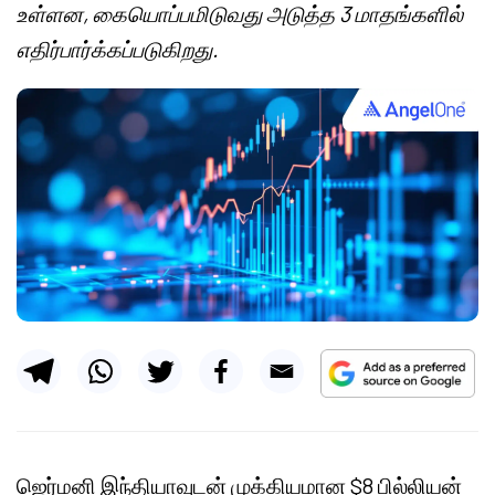
உள்ளன, கையொப்பமிடுவது அடுத்த 3 மாதங்களில்
எதிர்பார்க்கப்படுகிறது.
ஜெர்மனி இந்தியாவுடன் முக்கியமான $8 பில்லியன்