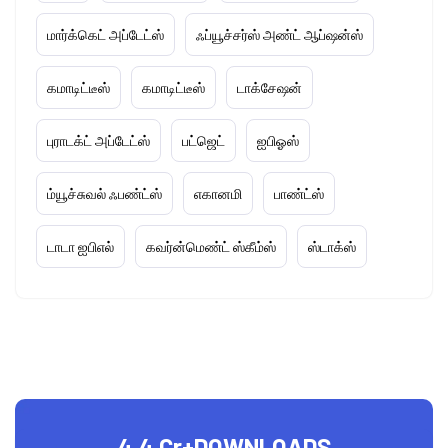
மார்க்கெட் அப்டேட்ஸ்
ஃப்யூச்சர்ஸ் அண்ட் ஆப்ஷன்ஸ்
கமாடிட்டீஸ்
கமாடிட்டீஸ்
டாக்சேஷன்
புராடக்ட் அப்டேட்ஸ்
பட்ஜெட்
ஐபிஓஸ்
ம்யூச்சுவல் ஃபண்ட்ஸ்
எகானமி
பாண்ட்ஸ்
டாடா ஐபிஎல்
கவர்ன்மெண்ட் ஸ்கீம்ஸ்
ஸ்டாக்ஸ்
4.4 Cr+
DOWNLOADS