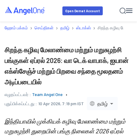
Open Demat Account
›
›
›
›
ஹோம் பக்கம்
செய்திகள்
தமிழ்
ஸ்டாக்ஸ்
சிறந்த கழிவு மேலாண்ம
சிறந்த கழிவு மேலாண்மை மற்றும் மறுசுழற்சி
பங்குகள் ஏப்ரல் 2026: வா டெக் வாபாக், ஐயான்
எக்ஸ்சேஞ்ச் மற்றும் பிறவை சந்தை மூலதனம்
அடிப்படையில்
எழுதப்பட்டவர்::
Team Angel One
தமிழ்
புதுப்பிக்கப்பட்டது::
10 Apr 2026, 7:19 pm IST
இந்தியாவில் முக்கியக் கழிவு மேலாண்மை மற்றும்
மறுசுழற்சி துறையின் பங்கு நிலைகள் 2026 ஏப்ரல்