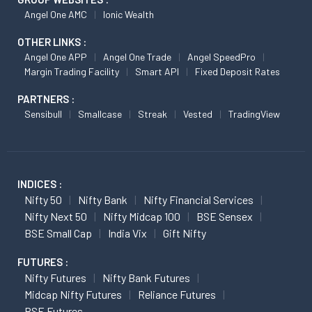
Angel One AMC
Ionic Wealth
OTHER LINKS :
Angel One APP
Angel One Trade
Angel SpeedPro
Margin Trading Facility
Smart API
Fixed Deposit Rates
PARTNERS :
Sensibull
Smallcase
Streak
Vested
TradingView
INDICES :
Nifty 50
Nifty Bank
Nifty Financial Services
Nifty Next 50
Nifty Midcap 100
BSE Sensex
BSE Small Cap
India Vix
Gift Nifty
FUTURES :
Nifty Futures
Nifty Bank Futures
Midcap Nifty Futures
Reliance Futures
BSE Futures