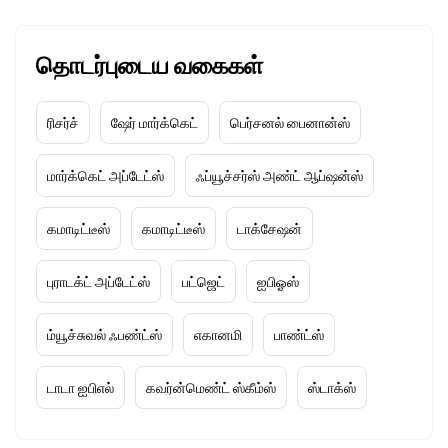
தொடர்புடைய வகைகள்
ரிசர்ச்
ஷேர் மார்க்கெட்
பெர்சனல் பைனான்ஸ்
மார்க்கெட் அப்டேட்ஸ்
ஃப்யூச்சர்ஸ் அண்ட் ஆப்ஷன்ஸ்
கமாடிட்டீஸ்
கமாடிட்டீஸ்
டாக்சேஷன்
புராடக்ட் அப்டேட்ஸ்
பட்ஜெட்
ஐபிஓஸ்
ம்யூச்சுவல் ஃபண்ட்ஸ்
எகானமி
பாண்ட்ஸ்
டாடா ஐபிஎல்
கவர்ன்மெண்ட் ஸ்கீம்ஸ்
ஸ்டாக்ஸ்