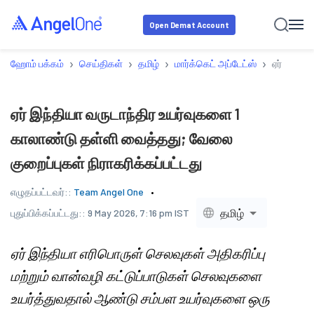
Open Demat Account
›
›
›
›
ஹோம் பக்கம்
செய்திகள்
தமிழ்
மார்க்கெட் அப்டேட்ஸ்
ஏர் இந்தி
ஏர் இந்தியா வருடாந்திர உயர்வுகளை 1
காலாண்டு தள்ளி வைத்தது; வேலை
குறைப்புகள் நிராகரிக்கப்பட்டது
எழுதப்பட்டவர்::
Team Angel One
தமிழ்
புதுப்பிக்கப்பட்டது::
9 May 2026, 7:16 pm IST
ஏர் இந்தியா எரிபொருள் செலவுகள் அதிகரிப்பு
மற்றும் வான்வழி கட்டுப்பாடுகள் செலவுகளை
உயர்த்துவதால் ஆண்டு சம்பள உயர்வுகளை ஒரு