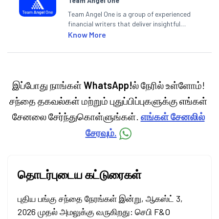
Team Angel One
Team Angel One is a group of experienced
financial writers that deliver insightful
articles on the stock market, IPO, economy,
Know More
personal finance, commodities and related
categories.
இப்போது நாங்கள்
WhatsApp!
ல் நேரில் உள்ளோம்!
சந்தை தகவல்கள் மற்றும் புதுப்பிப்புகளுக்கு எங்கள்
சேனலை சேர்ந்துகொள்ளுங்கள்.
எங்கள் சேனலில்
சேரவும்.
தொடர்புடைய கட்டுரைகள்
புதிய பங்கு சந்தை நேரங்கள் இன்று, ஆகஸ்ட் 3,
2026 முதல் அமலுக்கு வருகிறது: செபி F&O