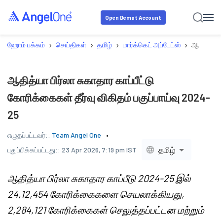
Open Demat Account
›
›
›
›
ஹோம் பக்கம்
செய்திகள்
தமிழ்
மார்க்கெட் அப்டேட்ஸ்
ஆதித்யா பி
ஆதித்யா பிர்லா சுகாதார காப்பீட்டு
கோரிக்கைகள் தீர்வு விகிதம் பகுப்பாய்வு 2024-
25
எழுதப்பட்டவர்::
Team Angel One
தமிழ்
புதுப்பிக்கப்பட்டது::
23 Apr 2026, 7:19 pm IST
ஆதித்யா பிர்லா சுகாதார காப்பீடு 2024-25 இல்
24,12,454 கோரிக்கைகளை செயலாக்கியது,
2,284,121 கோரிக்கைகள் செலுத்தப்பட்டன மற்றும்