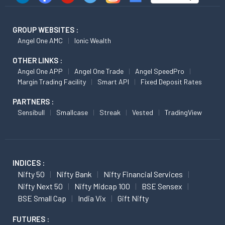
GROUP WEBSITES :
Angel One AMC
Ionic Wealth
OTHER LINKS :
Angel One APP
Angel One Trade
Angel SpeedPro
Margin Trading Facility
Smart API
Fixed Deposit Rates
PARTNERS :
Sensibull
Smallcase
Streak
Vested
TradingView
INDICES :
Nifty 50
Nifty Bank
Nifty Financial Services
Nifty Next 50
Nifty Midcap 100
BSE Sensex
BSE Small Cap
India Vix
Gift Nifty
FUTURES :