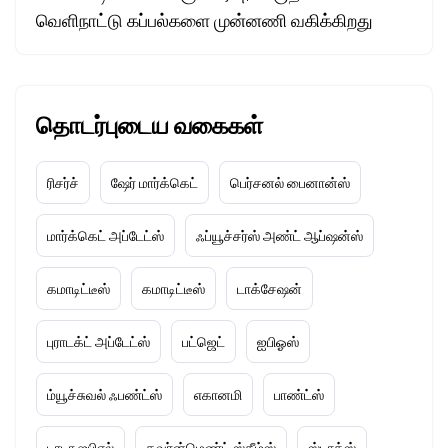
வெளிநாட்டு கப்பல்களை முன்னணி வகிக்கிறது
தொடர்புடைய வகைகள்
ரிசர்ச்
ஷேர் மார்க்கெட்
பெர்சனல் பைனான்ஸ்
மார்க்கெட் அப்டேட்ஸ்
ஃப்யூச்சர்ஸ் அண்ட் ஆப்ஷன்ஸ்
கமாடிட்டீஸ்
கமாடிட்டீஸ்
டாக்சேஷன்
புராடக்ட் அப்டேட்ஸ்
பட்ஜெட்
ஐபிஓஸ்
ம்யூச்சுவல் ஃபண்ட்ஸ்
எகானமி
பாண்ட்ஸ்
டாடா ஐபிஎல்
கவர்ன்மெண்ட் ஸ்கீம்ஸ்
ஸ்டாக்ஸ்