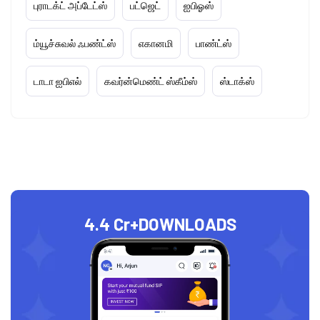
புராடக்ட் அப்டேட்ஸ்
பட்ஜெட்
ஐபிஓஸ்
ம்யூச்சுவல் ஃபண்ட்ஸ்
எகானமி
பாண்ட்ஸ்
டாடா ஐபிஎல்
கவர்ன்மெண்ட் ஸ்கீம்ஸ்
ஸ்டாக்ஸ்
4.4 Cr+
DOWNLOADS