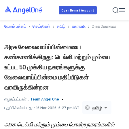
Open Demat Account
›
›
›
›
ஹோம் பக்கம்
செய்திகள்
தமிழ்
எகானமி
அரசு வேலைவாய்ப்பின்
அரசு வேலைவாய்ப்பின்மையை
கண்காணிக்கிறது: டெல்லி மற்றும் மும்பை
உட்பட 50 முக்கிய நகரங்களுக்கு
வேலைவாய்ப்பின்மை மதிப்பீடுகள்
வரவிருக்கின்றன
எழுதப்பட்டவர்::
Team Angel One
தமிழ்
புதுப்பிக்கப்பட்டது::
16 Mar 2026, 6:27 pm IST
அரசு டெல்லி மற்றும் மும்பை போன்ற நகரங்களில்