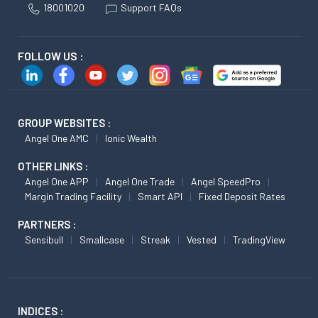
18001020
Support FAQs
FOLLOW US :
GROUP WEBSITES :
Angel One AMC
Ionic Wealth
OTHER LINKS :
Angel One APP
Angel One Trade
Angel SpeedPro
Margin Trading Facility
Smart API
Fixed Deposit Rates
PARTNERS :
Sensibull
Smallcase
Streak
Vested
TradingView
INDICES :