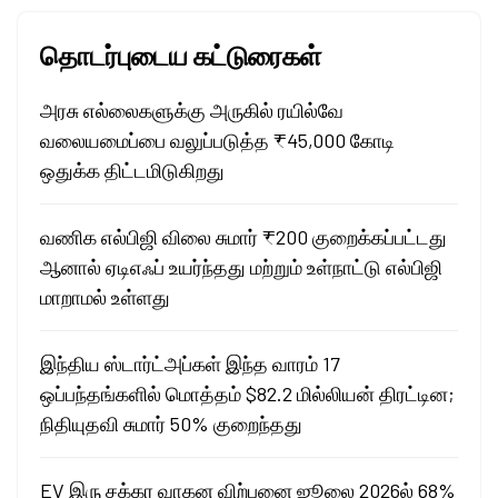
தொடர்புடைய கட்டுரைகள்
அரசு எல்லைகளுக்கு அருகில் ரயில்வே
வலையமைப்பை வலுப்படுத்த ₹45,000 கோடி
ஒதுக்க திட்டமிடுகிறது
வணிக எல்பிஜி விலை சுமார் ₹200 குறைக்கப்பட்டது
ஆனால் ஏடிஎஃப் உயர்ந்தது மற்றும் உள்நாட்டு எல்பிஜி
மாறாமல் உள்ளது
இந்திய ஸ்டார்ட்அப்கள் இந்த வாரம் 17
ஒப்பந்தங்களில் மொத்தம் $82.2 மில்லியன் திரட்டின;
நிதியுதவி சுமார் 50% குறைந்தது
EV இரு சக்கர வாகன விற்பனை ஜூலை 2026ல் 68%