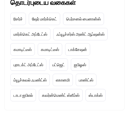
தொடர்புடைய வகைகள்
ரிசர்ச்
ஷேர் மார்க்கெட்
பெர்சனல் பைனான்ஸ்
மார்க்கெட் அப்டேட்ஸ்
ஃப்யூச்சர்ஸ் அண்ட் ஆப்ஷன்ஸ்
கமாடிட்டீஸ்
கமாடிட்டீஸ்
டாக்சேஷன்
புராடக்ட் அப்டேட்ஸ்
பட்ஜெட்
ஐபிஓஸ்
ம்யூச்சுவல் ஃபண்ட்ஸ்
எகானமி
பாண்ட்ஸ்
டாடா ஐபிஎல்
கவர்ன்மெண்ட் ஸ்கீம்ஸ்
ஸ்டாக்ஸ்