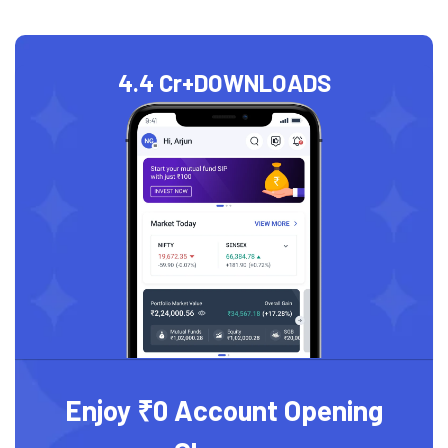
4.4 Cr+
DOWNLOADS
Enjoy ₹0 Account Opening