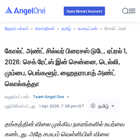
Open Demat Account
›
›
›
›
ஹோம் பக்கம்
செய்திகள்
தமிழ்
கமாடிட்டீஸ்
கோல்ட் அண்ட் சில்வ
கோல்ட் அண்ட் சில்வர் பிரைசஸ் டுடே, ஏப்ரல் 1,
2026: செக் ரேட்ஸ் இன் சென்னை, டெல்லி,
மும்பை, பெங்களூர், ஹைதராபாத் அண்ட்
கொல்கத்தா
எழுதப்பட்டவர்::
Team Angel One
தமிழ்
புதுப்பிக்கப்பட்டது::
1 Apr 2026, 7:08 pm IST
தங்கத்தின் விலை முக்கிய நகரங்களில் உயர்வை
கண்டது, அதே சமயம் வெள்ளியின் விலை