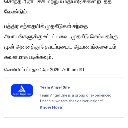
சொந்த ஆராய்ச்சி மற்றும் மதிப்பீடுகளை நடத்த
வேண்டும்.
பத்திர சந்தையில் முதலீடுகள் சந்தை
அபாயங்களுக்கு உட்பட்டவை. முதலீடு செய்வதற்கு
முன் அனைத்து தொடர்புடைய ஆவணங்களையும்
கவனமாக படிக்கவும்.
வெளியிடப்பட்டது:
:
1 Apr 2026, 7:00 pm IST
Team Angel One
Team Angel One is a group of experienced
financial writers that deliver insightful
articles on the stock market, IPO, economy,
Know More
personal finance, commodities and related
categories.