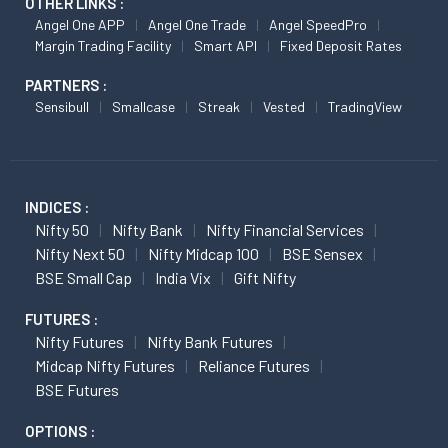
OTHER LINKS :
Angel One APP
Angel One Trade
Angel SpeedPro
Margin Trading Facility
Smart API
Fixed Deposit Rates
PARTNERS :
Sensibull
Smallcase
Streak
Vested
TradingView
INDICES :
Nifty 50
Nifty Bank
Nifty Financial Services
Nifty Next 50
Nifty Midcap 100
BSE Sensex
BSE Small Cap
India Vix
Gift Nifty
FUTURES :
Nifty Futures
Nifty Bank Futures
Midcap Nifty Futures
Reliance Futures
BSE Futures
OPTIONS :