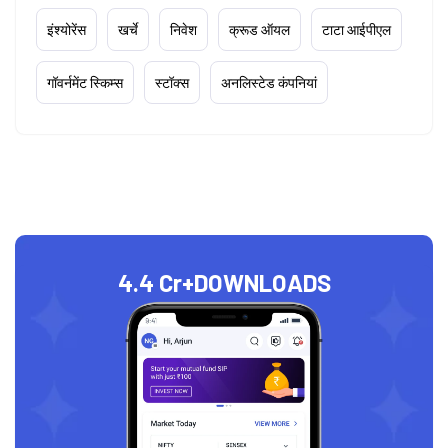
इंश्योरेंस
खर्चे
निवेश
क्रूड ऑयल
टाटा आईपीएल
गॉवर्नमेंट स्किम्स
स्टॉक्स
अनलिस्टेड कंपनियां
4.4 Cr+
DOWNLOADS