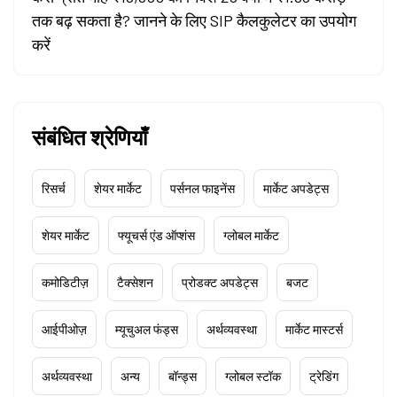
तक बढ़ सकता है? जानने के लिए SIP कैलकुलेटर का उपयोग
करें
संबंधित श्रेणियाँ
रिसर्च
शेयर मार्केट
पर्सनल फाइनेंस
मार्केट अपडेट्स
शेयर मार्केट
फ्यूचर्स एंड ऑप्शंस
ग्लोबल मार्केट
कमोडिटीज़
टैक्सेशन
प्रोडक्ट अपडेट्स
बजट
आईपीओज़
म्यूचुअल फंड्स
अर्थव्यवस्था
मार्केट मास्टर्स
अर्थव्यवस्था
अन्य
बॉन्ड्स
ग्लोबल स्टॉक
ट्रेडिंग