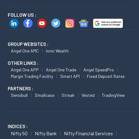
FOLLOW US :
GROUP WEBSITES :
Angel One AMC
Ionic Wealth
OTHER LINKS :
Angel One APP
Angel One Trade
Angel SpeedPro
Margin Trading Facility
Smart API
Fixed Deposit Rates
PARTNERS :
Sensibull
Smallcase
Streak
Vested
TradingView
INDICES :
Nifty 50
Nifty Bank
Nifty Financial Services