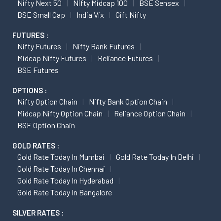
Nifty Next 50
Nifty Midcap 100
BSE Sensex
BSE Small Cap
India Vix
Gift Nifty
FUTURES :
Nifty Futures
Nifty Bank Futures
Midcap Nifty Futures
Reliance Futures
BSE Futures
OPTIONS :
Nifty Option Chain
Nifty Bank Option Chain
Midcap Nifty Option Chain
Reliance Option Chain
BSE Option Chain
GOLD RATES :
Gold Rate Today In Mumbai
Gold Rate Today In Delhi
Gold Rate Today In Chennai
Gold Rate Today In Hyderabad
Gold Rate Today In Bangalore
SILVER RATES :