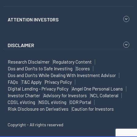
ATTENTION INVESTORS
DISCLAIMER
Research Disclaimer
Regulatory Content
Dos and Don'ts to Safe Investing
Scores
Dos and Don'ts While Dealing With Investment Advisor
FAQs
T&C Apply
Privacy Policy
Digital Lending - Privacy Policy
Angel One Personal Loans
Investor Charter
Advisory for Investors
NCL Collateral
CDSL eVoting
NSDL eVoting
ODR Portal
Risk Disclosure on Derivatives
Caution for Investors
Copyright - All rights reserved