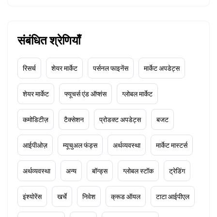
संबंधित श्रेणियाँ
रिसर्च
शेयर मार्केट
पर्सनल फाइनेंस
मार्केट अपडेट्स
शेयर मार्केट
फ्यूचर्स एंड ऑप्शंस
ग्लोबल मार्केट
कमोडिटीज़
टैक्सेशन
प्रोडक्ट अपडेट्स
बजट
आईपीओज़
म्यूचुअल फंड्स
अर्थव्यवस्था
मार्केट मास्टर्स
अर्थव्यवस्था
अन्य
बॉन्ड्स
ग्लोबल स्टॉक
ट्रेडिंग
इंश्योरेंस
खर्चे
निवेश
क्रूड ऑयल
टाटा आईपीएल