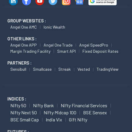
GROUP WEBSITES :
Angel One AMC
Ionic Wealth
OTHER LINKS :
Angel One APP
Angel One Trade
Angel SpeedPro
Margin Trading Facility
Smart API
Fixed Deposit Rates
PARTNERS :
Sensibull
Smallcase
Streak
Vested
TradingView
INDICES :
Nifty 50
Nifty Bank
Nifty Financial Services
Nifty Next 50
Nifty Midcap 100
BSE Sensex
BSE Small Cap
India Vix
Gift Nifty
FUTURES :