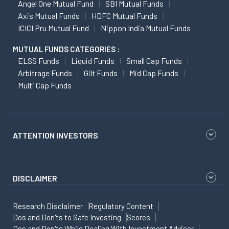
Angel One Mutual Fund
SBI Mutual Funds
Axis Mutual Funds
HDFC Mutual Funds
ICICI Pru Mutual Fund
Nippon India Mutual Funds
MUTUAL FUNDS CATEGORIES :
ELSS Funds
Liquid Funds
Small Cap Funds
Arbitrage Funds
Gilt Funds
Mid Cap Funds
Multi Cap Funds
ATTENTION INVESTORS
DISCLAIMER
Research Disclaimer
Regulatory Content
Dos and Don'ts to Safe Investing
Scores
Dos and Don'ts While Dealing With Investment Advisor