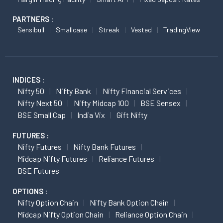
PARTNERS :
Sensibull
Smallcase
Streak
Vested
TradingView
INDICES :
Nifty 50
Nifty Bank
Nifty Financial Services
Nifty Next 50
Nifty Midcap 100
BSE Sensex
BSE Small Cap
India Vix
Gift Nifty
FUTURES :
Nifty Futures
Nifty Bank Futures
Midcap Nifty Futures
Reliance Futures
BSE Futures
OPTIONS :
Nifty Option Chain
Nifty Bank Option Chain
Midcap Nifty Option Chain
Reliance Option Chain