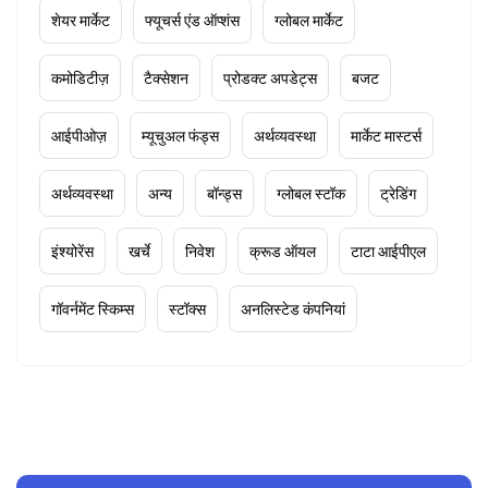
शेयर मार्केट
फ्यूचर्स एंड ऑप्शंस
ग्लोबल मार्केट
कमोडिटीज़
टैक्सेशन
प्रोडक्ट अपडेट्स
बजट
आईपीओज़
म्यूचुअल फंड्स
अर्थव्यवस्था
मार्केट मास्टर्स
अर्थव्यवस्था
अन्य
बॉन्ड्स
ग्लोबल स्टॉक
ट्रेडिंग
इंश्योरेंस
खर्चे
निवेश
क्रूड ऑयल
टाटा आईपीएल
गॉवर्नमेंट स्किम्स
स्टॉक्स
अनलिस्टेड कंपनियां