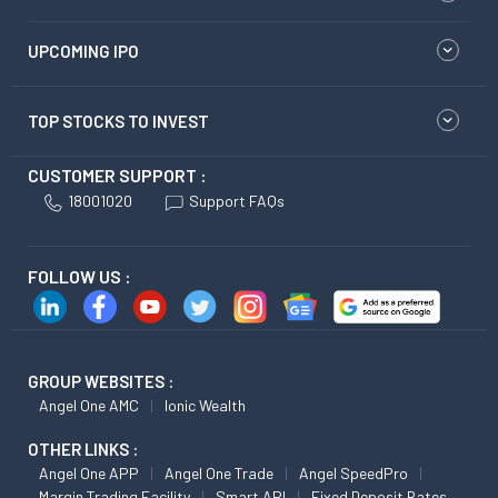
UPCOMING IPO
TOP STOCKS TO INVEST
CUSTOMER SUPPORT :
18001020
Support FAQs
FOLLOW US :
GROUP WEBSITES :
Angel One AMC
Ionic Wealth
OTHER LINKS :
Angel One APP
Angel One Trade
Angel SpeedPro
Margin Trading Facility
Smart API
Fixed Deposit Rates