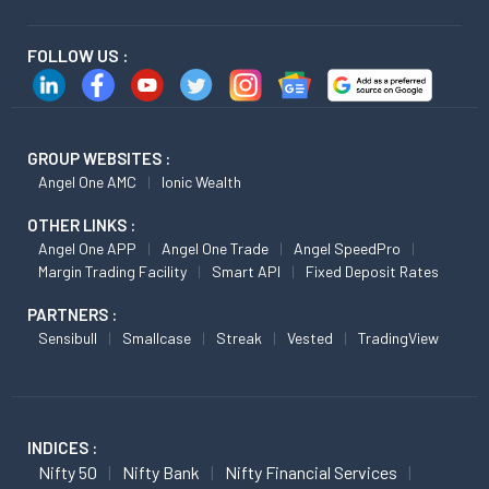
FOLLOW US :
GROUP WEBSITES :
Angel One AMC
Ionic Wealth
OTHER LINKS :
Angel One APP
Angel One Trade
Angel SpeedPro
Margin Trading Facility
Smart API
Fixed Deposit Rates
PARTNERS :
Sensibull
Smallcase
Streak
Vested
TradingView
INDICES :
Nifty 50
Nifty Bank
Nifty Financial Services