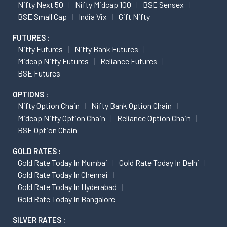
Nifty Next 50
Nifty Midcap 100
BSE Sensex
BSE Small Cap
India Vix
Gift Nifty
FUTURES :
Nifty Futures
Nifty Bank Futures
Midcap Nifty Futures
Reliance Futures
BSE Futures
OPTIONS :
Nifty Option Chain
Nifty Bank Option Chain
Midcap Nifty Option Chain
Reliance Option Chain
BSE Option Chain
GOLD RATES :
Gold Rate Today In Mumbai
Gold Rate Today In Delhi
Gold Rate Today In Chennai
Gold Rate Today In Hyderabad
Gold Rate Today In Bangalore
SILVER RATES :