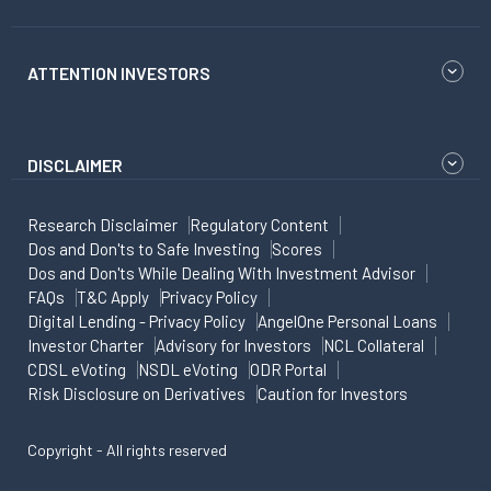
ATTENTION INVESTORS
DISCLAIMER
Research Disclaimer
Regulatory Content
Dos and Don'ts to Safe Investing
Scores
Dos and Don'ts While Dealing With Investment Advisor
FAQs
T&C Apply
Privacy Policy
Digital Lending - Privacy Policy
AngelOne Personal Loans
Investor Charter
Advisory for Investors
NCL Collateral
CDSL eVoting
NSDL eVoting
ODR Portal
Risk Disclosure on Derivatives
Caution for Investors
Copyright - All rights reserved