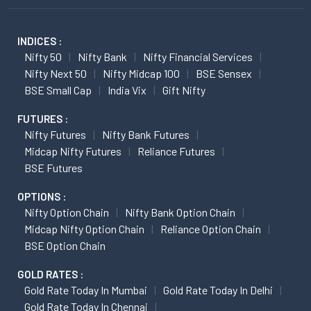
INDICES :
Nifty 50
Nifty Bank
Nifty Financial Services
Nifty Next 50
Nifty Midcap 100
BSE Sensex
BSE Small Cap
India Vix
Gift Nifty
FUTURES :
Nifty Futures
Nifty Bank Futures
Midcap Nifty Futures
Reliance Futures
BSE Futures
OPTIONS :
Nifty Option Chain
Nifty Bank Option Chain
Midcap Nifty Option Chain
Reliance Option Chain
BSE Option Chain
GOLD RATES :
Gold Rate Today In Mumbai
Gold Rate Today In Delhi
Gold Rate Today In Chennai