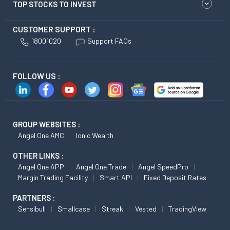
TOP STOCKS TO INVEST
CUSTOMER SUPPORT :
18001020
Support FAQs
FOLLOW US :
GROUP WEBSITES :
Angel One AMC
Ionic Wealth
OTHER LINKS :
Angel One APP
Angel One Trade
Angel SpeedPro
Margin Trading Facility
Smart API
Fixed Deposit Rates
PARTNERS :
Sensibull
Smallcase
Streak
Vested
TradingView