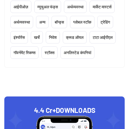
आईपीओज़
म्यूचुअल फंड्स
अर्थव्यवस्था
मार्केट मास्टर्स
अर्थव्यवस्था
अन्य
बॉन्ड्स
ग्लोबल स्टॉक
ट्रेडिंग
इंश्योरेंस
खर्चे
निवेश
क्रूड ऑयल
टाटा आईपीएल
गॉवर्नमेंट स्किम्स
स्टॉक्स
अनलिस्टेड कंपनियां
4.4 Cr+
DOWNLOADS