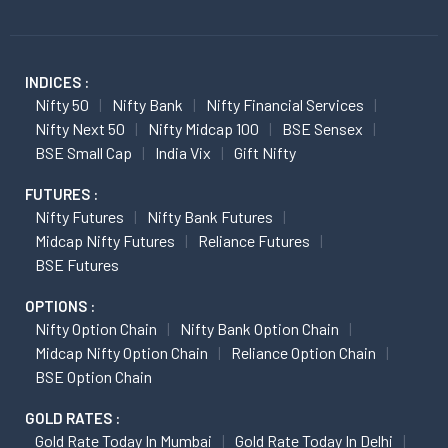
INDICES :
Nifty 50
Nifty Bank
Nifty Financial Services
Nifty Next 50
Nifty Midcap 100
BSE Sensex
BSE Small Cap
India Vix
Gift Nifty
FUTURES :
Nifty Futures
Nifty Bank Futures
Midcap Nifty Futures
Reliance Futures
BSE Futures
OPTIONS :
Nifty Option Chain
Nifty Bank Option Chain
Midcap Nifty Option Chain
Reliance Option Chain
BSE Option Chain
GOLD RATES :
Gold Rate Today In Mumbai
Gold Rate Today In Delhi