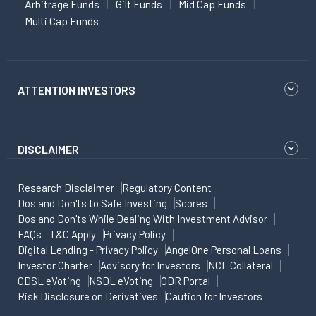
Arbitrage Funds
Gilt Funds
Mid Cap Funds
Multi Cap Funds
ATTENTION INVESTORS
DISCLAIMER
Research Disclaimer
Regulatory Content
Dos and Don'ts to Safe Investing
Scores
Dos and Don'ts While Dealing With Investment Advisor
FAQs
T&C Apply
Privacy Policy
Digital Lending - Privacy Policy
AngelOne Personal Loans
Investor Charter
Advisory for Investors
NCL Collateral
CDSL eVoting
NSDL eVoting
ODR Portal
Risk Disclosure on Derivatives
Caution for Investors