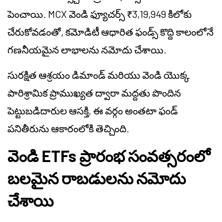
పెంచాయి. MCX వెండి ఫ్యూచర్స్ ₹3,19,949 కిలోకు
చేరుకోవడంతో, కమోడిటీ ఆధారిత ఫండ్స్ కొద్ది కాలంలోనే
గణనీయమైన లాభాలను నమోదు చేశాయి.
సురక్షిత ఆశ్రయం డిమాండ్ మరియు వెండి యొక్క
పారిశ్రామిక ప్రాముఖ్యత ద్వారా మద్దతు పొందిన
పెట్టుబడిదారుల ఆసక్తి, ఈ వర్గం అంతటా ఫండ్
పనితీరును ఆకారంలోకి తెచ్చింది.
వెండి ETFs ప్రారంభ సంవత్సరంలో
బలమైన రాబడులను నమోదు
చేశాయి