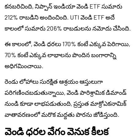
కనబరిచింది, నిప్పాన్ ఇండియా వెండి ETF సుమారు
212% రాబడిని అందించింది. UTI వెండి ETF అదే
కాలంలో సుమారు 206% రాబడులను నమోదు చేసింది.
ఈ కాలంలో, వెండి ధరలు 170% కంటే ఎక్కువ పెరిగాయి,
70% కంటే ఎక్కువ లాభాలను పొందిన బంగారాన్ని
అధిగమించాయి.
రెండు లోహాలు సురక్షిత ఆశ్రయం ఆస్తులుగా
పరిగణించబడుతున్నాయి, వెండి పారిశ్రామిక డిమాండ్
నుండి కూడా లాభపడుతుంది, ప్రస్తుత మాక్రోఎకనామిక్
వాతావరణంలో మరొక మద్దతు పొరను జోడిస్తుంది.
వెండి ధరల వేగం వెనుక కీలక