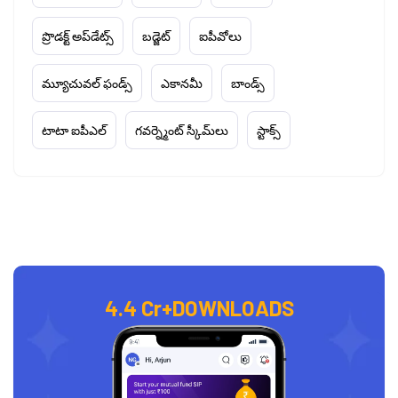
ప్రొడక్ట్ అప్‌డేట్స్
బడ్జెట్
ఐపీవోలు
మ్యూచువల్ ఫండ్స్
ఎకానమీ
బాండ్స్
టాటా ఐపీఎల్
గవర్న్మెంట్ స్కీమ్‌లు
స్టాక్స్
4.4 Cr+
DOWNLOADS