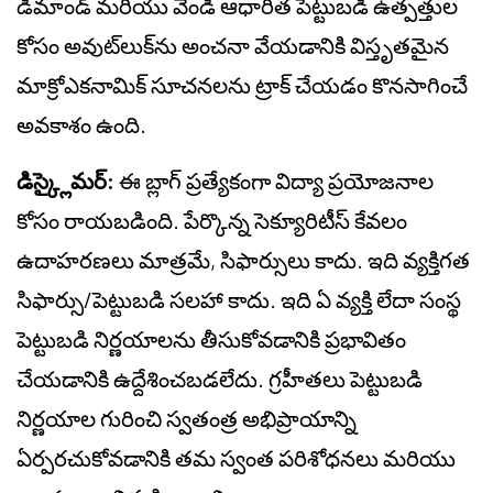
డిమాండ్ మరియు వెండి ఆధారిత పెట్టుబడి ఉత్పత్తుల
కోసం అవుట్‌లుక్‌ను అంచనా వేయడానికి విస్తృతమైన
మాక్రోఎకనామిక్ సూచనలను ట్రాక్ చేయడం కొనసాగించే
అవకాశం ఉంది.
డిస్క్లైమర్:
ఈ బ్లాగ్ ప్రత్యేకంగా విద్యా ప్రయోజనాల
కోసం రాయబడింది. పేర్కొన్న సెక్యూరిటీస్ కేవలం
ఉదాహరణలు మాత్రమే, సిఫార్సులు కాదు. ఇది వ్యక్తిగత
సిఫార్సు/పెట్టుబడి సలహా కాదు. ఇది ఏ వ్యక్తి లేదా సంస్థ
పెట్టుబడి నిర్ణయాలను తీసుకోవడానికి ప్రభావితం
చేయడానికి ఉద్దేశించబడలేదు. గ్రహీతలు పెట్టుబడి
నిర్ణయాల గురించి స్వతంత్ర అభిప్రాయాన్ని
ఏర్పరచుకోవడానికి తమ స్వంత పరిశోధనలు మరియు