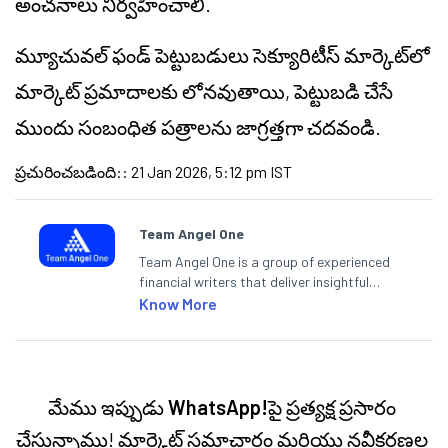
అంచనాలు నిర్వహించాలి.
మ్యూచువల్ ఫండ్ పెట్టుబడులు సెక్యూరిటీస్ మార్కెట్‌లో
మార్కెట్ ప్రమాదాలకు లోనవుతాయి, పెట్టుబడి చేసే
ముందు సంబంధిత పత్రాలను జాగ్రత్తగా చదవండి.
ప్రచురించబడింది:
:
21 Jan 2026, 5:12 pm IST
Team Angel One
Team Angel One is a group of experienced
financial writers that deliver insightful
articles on the stock market, IPO, economy,
Know More
personal finance, commodities and related
categories.
మేము ఇప్పుడు
WhatsApp!
పై ప్రత్యక్ష ప్రసారం
చేస్తున్నాము! మార్కెట్ సమాచారం మరియు నవీకరణల