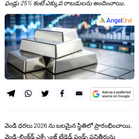
ఫండ్లు 25% కంటే ఎక్కువ రాబడులను అందించాయి.
వెండి ధరలు 2026 ను బలమైన స్థితిలో ప్రారంభించాయి,
వెండి-లింక్‌డ్ ఎక్స్చేంజ్ ట్రేడెడ్ ఫండ్స్ పనితీరును