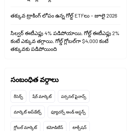
తక్కువ ట్రాకింగ్ లోపం ఉన్న గోల్డ్ ETFలు – జూలై 2026
సిల్వర్ ఈటీఎఫ్లు 4% పడిపోయాయి, గోల్డ్ ఈటీఎఫ్లు 2%
కంటే ఎక్కువ తగ్గాయి, గోల్డ్ గ్లోబల్‌గా $4,000 కంటే
తక్కువకు పడిపోయింది
సంబంధిత వర్గాలు
రీసెర్చ్
షేర్ మార్కెట్
పర్సనల్ ఫైనాన్స్
మార్కెట్ అప్‌డేట్స్
ఫ్యూచర్స్ అండ్ ఆప్షన్స్
గ్లోబల్ మార్కెట్
కమోడిటీస్
టాక్సేషన్