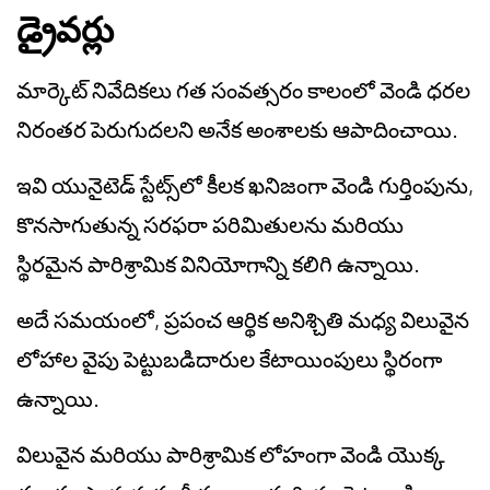
డ్రైవర్లు
మార్కెట్ నివేదికలు గత సంవత్సరం కాలంలో వెండి ధరల
నిరంతర పెరుగుదలని అనేక అంశాలకు ఆపాదించాయి.
ఇవి యునైటెడ్ స్టేట్స్‌లో కీలక ఖనిజంగా వెండి గుర్తింపును,
కొనసాగుతున్న సరఫరా పరిమితులను మరియు
స్థిరమైన పారిశ్రామిక వినియోగాన్ని కలిగి ఉన్నాయి.
అదే సమయంలో, ప్రపంచ ఆర్థిక అనిశ్చితి మధ్య విలువైన
లోహాల వైపు పెట్టుబడిదారుల కేటాయింపులు స్థిరంగా
ఉన్నాయి.
విలువైన మరియు పారిశ్రామిక లోహంగా వెండి యొక్క