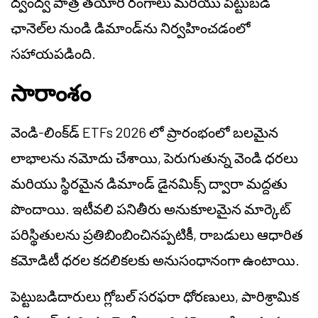
ద్వంద్వ పాత్ర తయారీ రంగాలు మరియు పెట్టుబడి
ఛానెల్‌ల నుండి డిమాండ్‌ను నిర్వహించడంలో
సహాయపడింది.
సారాంశం
వెండి-లింక్‌డ్ ETFs 2026 లో ప్రారంభంలో బలమైన
లాభాలను నమోదు చేశాయి, పెరుగుతున్న వెండి ధరలు
మరియు స్థిరమైన డిమాండ్ డైనమిక్స్ ద్వారా మద్దతు
పొందాయి. ఇటీవలి పనితీరు అనుకూలమైన మార్కెట్
పరిస్థితులను ప్రతిబింబించినప్పటికీ, రాబడులు ఆధారిత
కమోడిటీ ధరల కదలికలకు అనుసంధానంగా ఉంటాయి.
పెట్టుబడిదారులు గ్లోబల్ సరఫరా ధోరణులు, పారిశ్రామిక