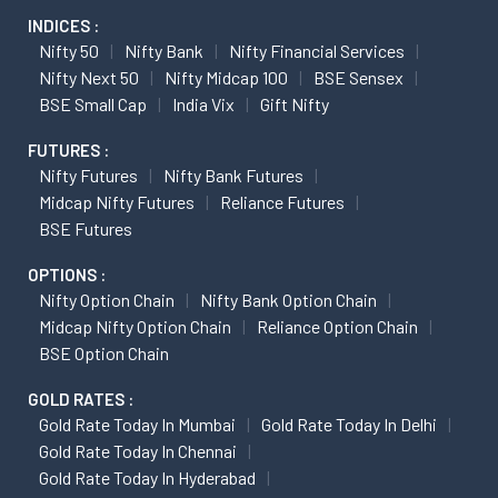
INDICES :
Nifty 50
Nifty Bank
Nifty Financial Services
Nifty Next 50
Nifty Midcap 100
BSE Sensex
BSE Small Cap
India Vix
Gift Nifty
FUTURES :
Nifty Futures
Nifty Bank Futures
Midcap Nifty Futures
Reliance Futures
BSE Futures
OPTIONS :
Nifty Option Chain
Nifty Bank Option Chain
Midcap Nifty Option Chain
Reliance Option Chain
BSE Option Chain
GOLD RATES :
Gold Rate Today In Mumbai
Gold Rate Today In Delhi
Gold Rate Today In Chennai
Gold Rate Today In Hyderabad