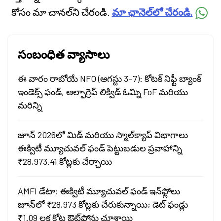
కోసం మా చానల్‌ని చేరండి.
మా ఛానెల్‌లో చేరండి.
సంబంధిత వ్యాసాలు
ఈ వారం రాబోయే NFO (ఆగస్టు 3–7): కోటక్ నిఫ్టీ బ్యాంక్
ఇండెక్స్ ఫండ్, ఆల్ఫాగ్రెప్ లిక్విడ్ ఓమ్ని FoF మరియు
మరిన్ని
జూన్ 2026లో మిడ్ మరియు స్మాల్‌క్యాప్ విభాగాలు
ఈక్విటీ మ్యూచువల్ ఫండ్ పెట్టుబడుల ప్రవాహాన్ని
₹28,973.41 కోట్లకు చేర్చాయి
AMFI డేటా: ఈక్విటీ మ్యూచువల్ ఫండ్ ఇన్‌ఫ్లోలు
జూన్‌లో ₹28,973 కోట్లకు చేరుకున్నాయి; డెట్ ఫండ్లు
₹1.09 లక్ష కోట్ల ఔట్‌ఫ్లోను చూశాయి