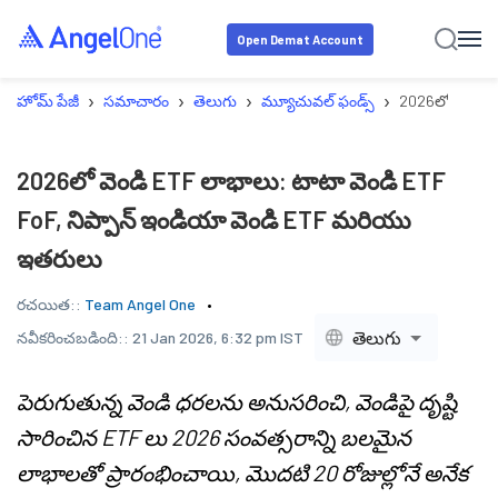
Open Demat Account
›
›
›
›
హోమ్ పేజీ
సమాచారం
తెలుగు
మ్యూచువల్ ఫండ్స్
2026లో వెండి 
2026లో వెండి ETF లాభాలు: టాటా వెండి ETF
FoF, నిప్పాన్ ఇండియా వెండి ETF మరియు
ఇతరులు
రచయిత::
Team Angel One
తెలుగు
నవీకరించబడింది::
21 Jan 2026, 6:32 pm IST
పెరుగుతున్న వెండి ధరలను అనుసరించి, వెండిపై దృష్టి
సారించిన ETF లు 2026 సంవత్సరాన్ని బలమైన
లాభాలతో ప్రారంభించాయి, మొదటి 20 రోజుల్లోనే అనేక