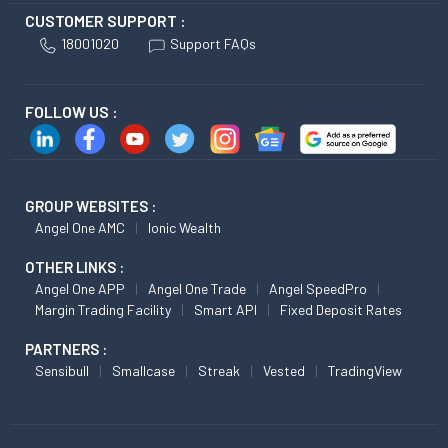
CUSTOMER SUPPORT :
18001020
Support FAQs
FOLLOW US :
GROUP WEBSITES :
Angel One AMC
Ionic Wealth
OTHER LINKS :
Angel One APP
Angel One Trade
Angel SpeedPro
Margin Trading Facility
Smart API
Fixed Deposit Rates
PARTNERS :
Sensibull
Smallcase
Streak
Vested
TradingView