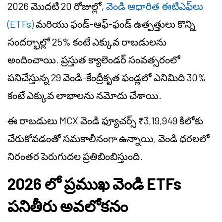
2026 మొదటి 20 రోజుల్లో,
వెండి ఆధారిత ఈటిఎఫ్‌లు
(ETFs)
మరియు ఫండ్-ఆఫ్-ఫండ్ ఉత్పత్తులు కొన్ని
సందర్భాల్లో 25% కంటే ఎక్కువ రాబడులను
అందించాయి. ప్రస్తుత క్యాలెండర్ సంవత్సరంలో
పనిచేస్తున్న 29 వెండి-కేంద్రీకృత ఫండ్లలో ఎనిమిది 30%
కంటే ఎక్కువ లాభాలను నమోదు చేశాయి.
ఈ రాబడులు MCX వెండి ఫ్యూచర్స్ ₹3,19,949 కిలోకు
చేరుకోవడంతో సమకాలీనంగా ఉన్నాయి, వెండి ధరలలో
నిరంతర పెరుగుదల ప్రతిబింబిస్తుంది.
2026 లో ప్రముఖ వెండి ETFs
పనితీరు అవలోకనం