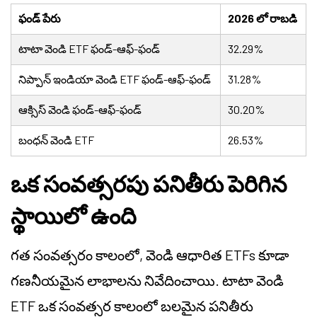
ఫండ్ పేరు
2026 లో రాబడి
టాటా వెండి ETF ఫండ్-ఆఫ్-ఫండ్
32.29%
నిప్పాన్ ఇండియా వెండి ETF ఫండ్-ఆఫ్-ఫండ్
31.28%
ఆక్సిస్ వెండి ఫండ్-ఆఫ్-ఫండ్
30.20%
బంధన్ వెండి ETF
26.53%
ఒక సంవత్సరపు పనితీరు పెరిగిన
స్థాయిలో ఉంది
గత సంవత్సరం కాలంలో, వెండి ఆధారిత ETFs కూడా
గణనీయమైన లాభాలను నివేదించాయి. టాటా వెండి
ETF ఒక సంవత్సర కాలంలో బలమైన పనితీరు