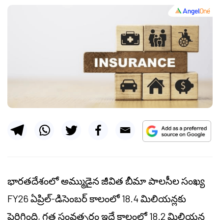
భారతదేశంలో అమ్ముడైన జీవిత బీమా పాలసీల సంఖ్య
FY26 ఏప్రిల్-డిసెంబర్ కాలంలో 18.4 మిలియన్లకు
పెరిగింది, గత సంవత్సరం ఇదే కాలంలో 18.2 మిలియన్ల