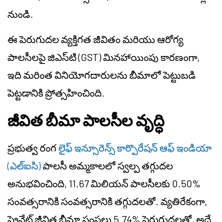
నుండి.
ఈ పెరుగుదల వ్యక్తిగత జీవితం మరియు ఆరోగ్య
పాలసీలపై జిఎస్‌టి (GST) మినహాయింపు కారణంగా,
ఇది మరింత వినియోగదారులను బీమాలో పెట్టుబడి
పెట్టడానికి ప్రోత్సహించింది.
జీవిత బీమా పాలసీల వృద్ధి
ప్రభుత్వ రంగ
లైఫ్ ఇన్సూరెన్స్ కార్పొరేషన్ ఆఫ్ ఇండియా
(ఎల్‌ఐసి)
పాలసీ అమ్మకాలలో స్వల్ప తగ్గుదల
అనుభవించింది, 11.67 మిలియన్ పాలసీలకు 0.50%
సంవత్సరానికి సంవత్సరానికి తగ్గుదలతో. వ్యతిరేకంగా,
ప్రైవేట్ జీవిత బీమా సంస్థలు 5.74% పెరుగుదలతో, అదే