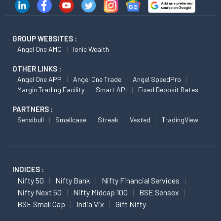
GROUP WEBSITES :
Angel One AMC
Ionic Wealth
OTHER LINKS :
Angel One APP
Angel One Trade
Angel SpeedPro
Margin Trading Facility
Smart API
Fixed Deposit Rates
PARTNERS :
Sensibull
Smallcase
Streak
Vested
TradingView
INDICES :
Nifty 50
Nifty Bank
Nifty Financial Services
Nifty Next 50
Nifty Midcap 100
BSE Sensex
BSE Small Cap
India Vix
Gift Nifty