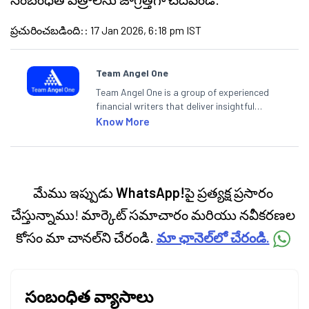
ప్రచురించబడింది:
:
17 Jan 2026, 6:18 pm IST
Team Angel One
Team Angel One is a group of experienced
financial writers that deliver insightful
articles on the stock market, IPO, economy,
Know More
personal finance, commodities and related
categories.
మేము ఇప్పుడు
WhatsApp!
పై ప్రత్యక్ష ప్రసారం
చేస్తున్నాము! మార్కెట్ సమాచారం మరియు నవీకరణల
కోసం మా చానల్‌ని చేరండి.
మా ఛానెల్‌లో చేరండి.
సంబంధిత వ్యాసాలు