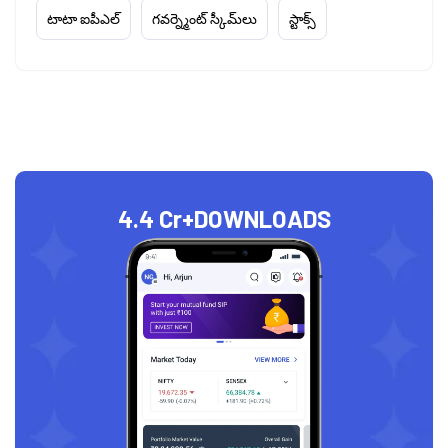
టాటా ఐపీఎల్
గవర్న్మెంట్ స్కీమ్‌లు
స్టాక్స్
4.4 Cr+
DOWNLOADS