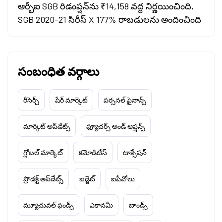
ఆర్బీఐ SGB రిడంప్షన్‌ను ₹14,158 వద్ద నిర్ణయించింది,
SGB 2020-21 సిరీస్ X 177% రాబడులను అందించింది
సంబంధిత వర్గాలు
రీసెర్చ్
షేర్ మార్కెట్
పర్సనల్ ఫైనాన్స్
మార్కెట్ అప్‌డేట్స్
ఫ్యూచర్స్ అండ్ ఆప్షన్స్
గ్లోబల్ మార్కెట్
కమోడిటీస్
టాక్సేషన్
ప్రొడక్ట్ అప్‌డేట్స్
బడ్జెట్
ఐపీవోలు
మ్యూచువల్ ఫండ్స్
ఎకానమీ
బాండ్స్