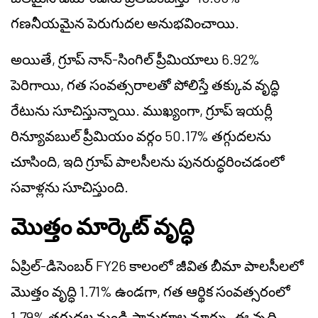
గణనీయమైన పెరుగుదల అనుభవించాయి.
అయితే, గ్రూప్ నాన్-సింగిల్ ప్రీమియాలు 6.92%
పెరిగాయి, గత సంవత్సరాలతో పోలిస్తే తక్కువ వృద్ధి
రేటును సూచిస్తున్నాయి. ముఖ్యంగా, గ్రూప్ ఇయర్లీ
రిన్యూవబుల్ ప్రీమియం వర్గం 50.17% తగ్గుదలను
చూసింది, ఇది గ్రూప్ పాలసీలను పునరుద్ధరించడంలో
సవాళ్లను సూచిస్తుంది.
మొత్తం మార్కెట్ వృద్ధి
ఏప్రిల్-డిసెంబర్ FY26 కాలంలో జీవిత బీమా పాలసీలలో
మొత్తం వృద్ధి 1.71% ఉండగా, గత ఆర్థిక సంవత్సరంలో
1.79% తగ్గుదల నుండి సానుకూల మార్పు. ఈ వృద్ధి