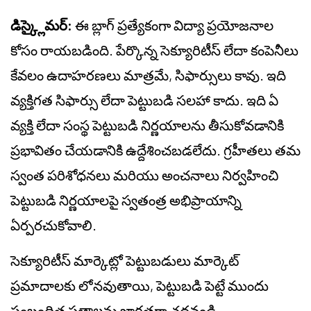
డిస్క్లైమర్:
ఈ బ్లాగ్ ప్రత్యేకంగా విద్యా ప్రయోజనాల
కోసం రాయబడింది. పేర్కొన్న సెక్యూరిటీస్ లేదా కంపెనీలు
కేవలం ఉదాహరణలు మాత్రమే, సిఫార్సులు కావు. ఇది
వ్యక్తిగత సిఫార్సు లేదా పెట్టుబడి సలహా కాదు. ఇది ఏ
వ్యక్తి లేదా సంస్థ పెట్టుబడి నిర్ణయాలను తీసుకోవడానికి
ప్రభావితం చేయడానికి ఉద్దేశించబడలేదు. గ్రహీతలు తమ
స్వంత పరిశోధనలు మరియు అంచనాలు నిర్వహించి
పెట్టుబడి నిర్ణయాలపై స్వతంత్ర అభిప్రాయాన్ని
ఏర్పరచుకోవాలి.
సెక్యూరిటీస్ మార్కెట్లో పెట్టుబడులు మార్కెట్
ప్రమాదాలకు లోనవుతాయి, పెట్టుబడి పెట్టే ముందు
సంబంధిత పత్రాలను జాగ్రత్తగా చదవండి.