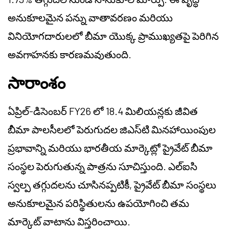
అనుకూలమైన పన్ను వాతావరణం మరియు
వినియోగదారులలో బీమా యొక్క ప్రాముఖ్యతపై పెరిగిన
అవగాహనకు కారణమవుతుంది.
సారాంశం
ఏప్రిల్-డిసెంబర్ FY26 లో 18.4 మిలియన్లకు జీవిత
బీమా పాలసీలలో పెరుగుదల జిఎస్‌టి మినహాయింపుల
ప్రభావాన్ని మరియు భారతీయ మార్కెట్లో ప్రైవేట్ బీమా
సంస్థల పెరుగుతున్న పాత్రను సూచిస్తుంది. ఎల్‌ఐసి
స్వల్ప తగ్గుదలను చూసినప్పటికీ, ప్రైవేట్ బీమా సంస్థలు
అనుకూలమైన పరిస్థితులను ఉపయోగించి తమ
మార్కెట్ వాటాను విస్తరించాయి.