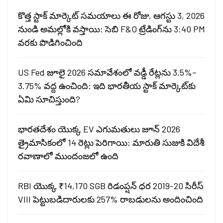
కొత్త స్టాక్ మార్కెట్ సమయాలు ఈ రోజు, ఆగస్టు 3, 2026
నుండి అమల్లోకి వస్తాయి: సెబి F&O ట్రేడింగ్‌ను 3:40 PM
వరకు పొడిగించింది
US Fed జూలై 2026 సమావేశంలో వడ్డీ రేట్లను 3.5%–
3.75% వద్ద ఉంచింది: ఇది భారతీయ స్టాక్ మార్కెట్‌కు
ఏమి సూచిస్తుంది?
భారతదేశం యొక్క EV ఎగుమతులు జూన్ 2026
త్రైమాసికంలో 14 రెట్లు పెరిగాయి; మారుతి సుజుకి విదేశీ
రవాణాలో ముందంజలో ఉంది
RBI యొక్క ₹14,170 SGB రిడంప్షన్ ధర 2019-20 సిరీస్
VIII పెట్టుబడిదారులకు 257% రాబడులను అందించింది