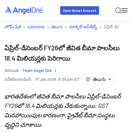
Open Demat Account
›
›
›
›
హోమ్ పేజీ
సమాచారం
తెలుగు
మార్కెట్ అప్‌డేట్స్
ఏప్రిల్-డిసెంబర్
ఏప్రిల్-డిసెంబర్ FY26లో జీవిత బీమా పాలసీలు
18.4 మిలియన్లకు పెరిగాయి
రచయిత::
Team Angel One
తెలుగు
నవీకరించబడింది::
17 Jan 2026, 6:39 pm IST
భారతదేశంలో జీవిత బీమా పాలసీలు ఏప్రిల్-డిసెంబర్
FY26లో 18.4 మిలియన్లకు చేరుకున్నాయి, GST
మినహాయింపుల కారణంగా, ప్రైవేట్ బీమా సంస్థలు
వృద్ధిని చూశాయి.