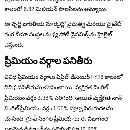
కాలంలో 6.82 మిలియన్ పాలసీలను అమ్మాయి.
ఈ వృద్ధి భారతీయ మార్కెట్లో ప్రభుత్వ మరియు ప్రైవేట్
రంగ బీమా సంస్థల మధ్య పోటీ డైనమిక్స్‌ను హైలైట్
చేస్తుంది.
ప్రీమియం వర్గాల పనితీరు
వివిధ ప్రీమియం వర్గాలు ఏప్రిల్-డిసెంబర్ FY26 కాలంలో
వివిధ పనితీరును చూపించాయి. వ్యక్తిగత సింగిల్
ప్రీమియం వర్గం 3.96% పెరిగింది, అయితే వ్యక్తిగత నాన్-
సింగిల్ ప్రీమియం వర్గం 1.66% స్వల్ప పెరుగుదలను
చూసింది. గ్రూప్ సింగిల్ ప్రీమియాలు ఈ విభాగంలో
బలమైన డిమాండ్‌ను ప్రతిబింబిస్తూ 16.36%