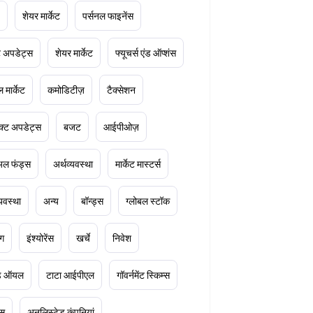
शेयर मार्केट
पर्सनल फाइनेंस
ेट अपडेट्स
शेयर मार्केट
फ्यूचर्स एंड ऑप्शंस
 मार्केट
कमोडिटीज़
टैक्सेशन
क्ट अपडेट्स
बजट
आईपीओज़
ुअल फंड्स
अर्थव्यवस्था
मार्केट मास्टर्स
्यवस्था
अन्य
बॉन्ड्स
ग्लोबल स्टॉक
ंग
इंश्योरेंस
खर्चे
निवेश
ूड ऑयल
टाटा आईपीएल
गॉवर्नमेंट स्किम्स
्स
अनलिस्टेड कंपनियां