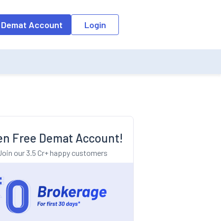
o the input field, the suggestion list will be updated as per the keyw
 Demat Account
Login
n Free Demat Account!
Join our 3.5 Cr+ happy customers