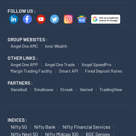
FOLLOW US :
GROUP WEBSITES :
Angel One AMC
Ionic Wealth
OTHER LINKS :
Angel One APP
Angel One Trade
Angel SpeedPro
Margin Trading Facility
Smart API
Fixed Deposit Rates
PARTNERS :
Sensibull
Smallcase
Streak
Vested
TradingView
INDICES :
Nifty 50
Nifty Bank
Nifty Financial Services
Nifty Next 50
Nifty Midcap 100
BSE Sensex