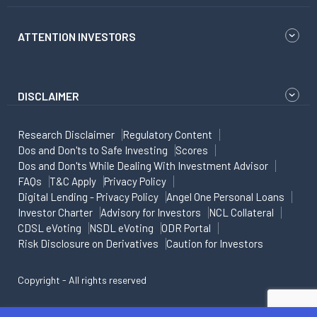
ATTENTION INVESTORS
DISCLAIMER
Research Disclaimer
Regulatory Content
Dos and Don'ts to Safe Investing
Scores
Dos and Don'ts While Dealing With Investment Advisor
FAQs
T&C Apply
Privacy Policy
Digital Lending - Privacy Policy
Angel One Personal Loans
Investor Charter
Advisory for Investors
NCL Collateral
CDSL eVoting
NSDL eVoting
ODR Portal
Risk Disclosure on Derivatives
Caution for Investors
Copyright - All rights reserved