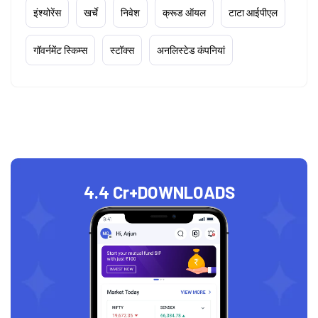
इंश्योरेंस
खर्चे
निवेश
क्रूड ऑयल
टाटा आईपीएल
गॉवर्नमेंट स्किम्स
स्टॉक्स
अनलिस्टेड कंपनियां
4.4 Cr+
DOWNLOADS