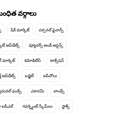
ంధిత వర్గాలు
చ్
షేర్ మార్కెట్
పర్సనల్ ఫైనాన్స్
ెట్ అప్‌డేట్స్
ఫ్యూచర్స్ అండ్ ఆప్షన్స్
ల్ మార్కెట్
కమోడిటీస్
టాక్సేషన్
్ట్ అప్‌డేట్స్
బడ్జెట్
ఐపీవోలు
చువల్ ఫండ్స్
ఎకానమీ
బాండ్స్
 ఐపీఎల్
గవర్న్మెంట్ స్కీమ్‌లు
స్టాక్స్