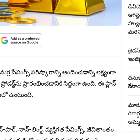
డివిడ
ఆగస్ట
హ్యు
మరిన్
జైడస్
ఇంజెక
గ్ర సేవింగ్స్ పరిష్కారాన్ని అందించడాన్ని లక్ష్యంగా
ధనుక 
 ప్రోడక్ట్‌ను ప్రారంభించడానికి సిద్ధంగా ఉంది. ఈ ప్లాన్
కేటా
ులో ఉంటుంది.
మారు
రికార
అమ్మ
ర్, నాన్-లింక్డ్, వ్యక్తిగత సేవింగ్స్, జీవితాంతం