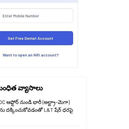
Want to open an NRI account?
ంధిత వ్యాసాలు
 ఆఫ్షోర్ నుండి భారీ (అల్ట్రా-మెగా)
్‌ను దక్కించుకోవడంతో L&T షేర్ ధరపై