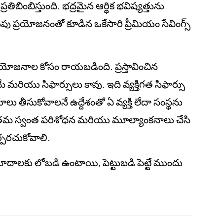
ప్రతిబింబిస్తుంది. భద్రమైన ఆర్థిక భవిష్యత్తును
అదనపు ప్రయోజనంతో కూడిన ఒకేసారి ప్రీమియం సేవింగ్స్
ప్రయోజనాల కోసం రాయబడింది. ప్రస్తావించిన
మరియు సిఫార్సులు కావు. ఇది వ్యక్తిగత సిఫార్సు
్ణయాలు తీసుకోవాలనే ఉద్దేశంతో ఏ వ్యక్తి లేదా సంస్థను
తలు తమ స్వంత పరిశోధన మరియు మూల్యాంకనాలు చేసి
ర్పరచుకోవాలి.
ప్రమాదాలకు లోబడి ఉంటాయి, పెట్టుబడి పెట్టే ముందు