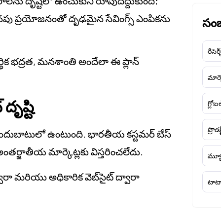
సరాలను దృష్టిలో ఉంచుకుని రూపుదిద్దుకుంది;
అదనపు ప్రయోజనంతో దృఢమైన సేవింగ్స్ ఎంపికను
సంబ
రీసెర్
ర్థిక భద్రత, మనశాంతి అందేలా ఈ ప్లాన్
మార్క
ృష్టి
గ్లోబ
ప్రొడక
ే అందుబాటులో ఉంటుంది. భారతీయ కస్టమర్ బేస్
అంతర్జాతీయ మార్కెట్లకు విస్తరించలేదు.
మ్యూ
్వారా మరియు అధికారిక వెబ్‌సైట్ ద్వారా
టాటా