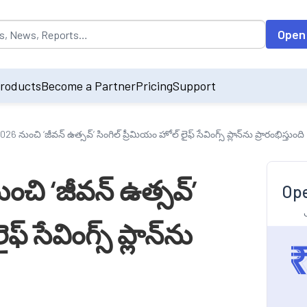
opulated by default on accessing the input field. On entering data int
Open
roducts
Become a Partner
Pricing
Support
6 నుంచి ‘జీవన్ ఉత్సవ్’ సింగిల్ ప్రీమియం హోల్ లైఫ్ సేవింగ్స్ ప్లాన్‌ను ప్రారంభిస్తుంది
ంచి ‘జీవన్ ఉత్సవ్’
Ope
్ సేవింగ్స్ ప్లాన్‌ను