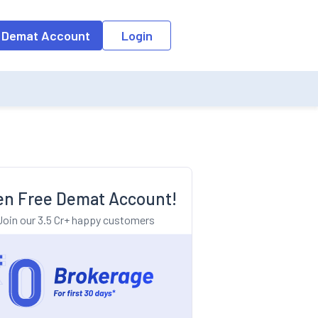
o the input field, the suggestion list will be updated as per the keyw
 Demat Account
Login
n Free Demat Account!
Join our 3.5 Cr+ happy customers