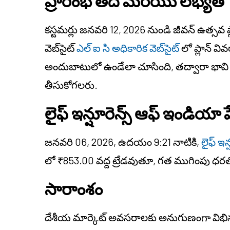
ప్రారంభ తేదీ మరియు
లభ్యత
కస్టమర్లు
జనవరి 12, 2026 నుండి జీవన్ ఉత్సవ ప
వెబ్‌సైట్
ఎల్ ఐ సి అధికారిక వెబ్‌సైట్
లో ప్లాన్ 
అందుబాటులో ఉండేలా చూసింది, తద్వారా భావ
తీసుకోగలరు.
లైఫ్ ఇన్షూరెన్స్ ఆఫ్ ఇండియా ష
జనవరి 06, 2026, ఉదయం 9:21 నాటికి,
లైఫ్ ఇన
లో ₹853.00 వద్ద ట్రేడవుతూ, గత ముగింపు ధరతో 
సారాంశం
దేశీయ మార్కెట్ అవసరాలకు అనుగుణంగా విభిన్న