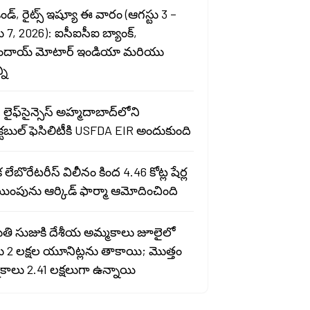
ెండ్, రైట్స్ ఇష్యూ ఈ వారం (ఆగస్టు 3 –
ు 7, 2026): ఐసీఐసీఐ బ్యాంక్,
ందాయ్ మోటార్ ఇండియా మరియు
ని
 లైఫ్‌సైన్సెస్ అహ్మదాబాద్‌లోని
్టబుల్ ఫెసిలిటీకి USFDA EIR అందుకుంది
లేబొరేటరీస్ విలీనం కింద 4.46 కోట్ల షేర్ల
యింపును ఆర్కిడ్ ఫార్మా ఆమోదించింది
తి సుజుకి దేశీయ అమ్మకాలు జూలైలో
్డు 2 లక్షల యూనిట్లను తాకాయి; మొత్తం
కాలు 2.41 లక్షలుగా ఉన్నాయి