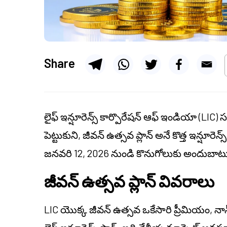
Share
లైఫ్ ఇన్షూరెన్స్ కార్పొరేషన్ ఆఫ్ ఇండియా (LIC) సమ
పెట్టుకుని, జీవన్ ఉత్సవ ప్లాన్ అనే కొత్త ఇన్షూరెన్స్
జనవరి 12, 2026 నుండి కొనుగోలుకు అందుబాట
జీవన్ ఉత్సవ ప్లాన్ వివరాలు
LIC యొక్క జీవన్ ఉత్సవ ఒకేసారి ప్రీమియం, నాన్-పా