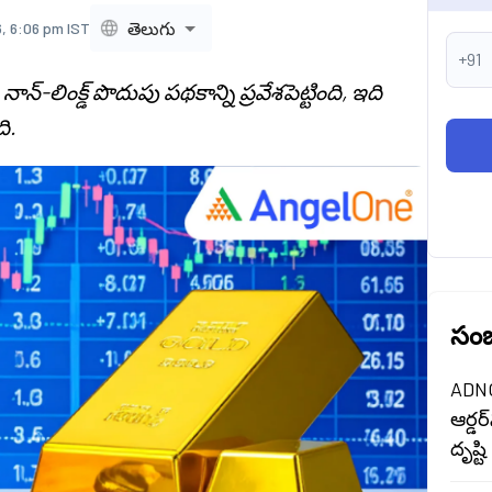
తెలుగు
, 6:06 pm IST
+91
న్-లింక్డ్ పొదుపు పథకాన్ని ప్రవేశపెట్టింది, ఇది
ి.
సంబ
ADNOC
ఆర్డర
దృష్టి