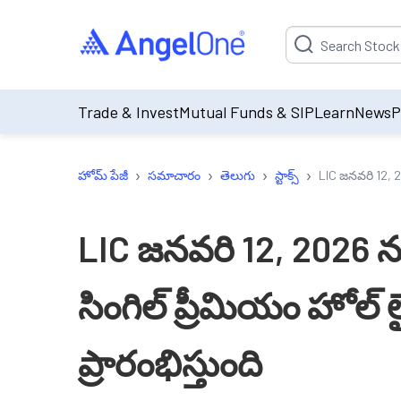
Suggestion will be p
Trade & Invest
Mutual Funds & SIP
Learn
News
P
›
›
›
›
హోమ్ పేజీ
సమాచారం
తెలుగు
స్టాక్స్
LIC జనవరి 12, 202
LIC జనవరి 12, 2026 ను
సింగిల్ ప్రీమియం హోల్ లైఫ
ప్రారంభిస్తుంది