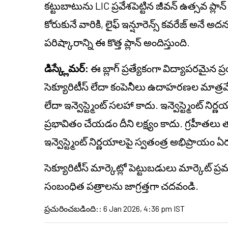
కట్టుబాటును LIC ప్రవేశపెట్టిన జీవన్ ఉత్సవ ప్లాన్ 
కోరుకునే వారికి, లైఫ్ ఇన్షూరెన్స్ కవరేజ్ అనే 
పరిష్కారాన్ని ఈ కొత్త ప్లాన్ అందిస్తుంది.
డిస్క్లేమర్:
ఈ బ్లాగ్ ప్రత్యేకంగా విద్యాపరమైన 
సెక్యూరిటీస్ లేదా కంపెనీలు ఉదాహరణల మాత్రమే 
లేదా ఇన్వెస్ట్మెంట్ సలహా కాదు. ఇన్వెస్ట్మెంట్ నిర
ప్రభావితం చేయడం దీని లక్ష్యం కాదు. గ్రహీ
ఇన్వెస్ట్మెంట్ నిర్ణయాలపై స్వతంత్ర అభిప్రాయం ఏ
సెక్యూరిటీస్ మార్కెట్లో పెట్టుబడులు మార్కెట్ 
సంబంధిత పత్రాలను జాగ్రత్తగా చదవండి.
ప్రచురించబడింది:
:
6 Jan 2026, 4:36 pm IST