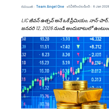
Team Angel One
నవీకరించబడింది::
6 Jan 2026
రచయిత::
LIC జీవన్ ఉత్సవ్ అనే ఒకే ప్రీమియం, నాన్-పార్, నా
జనవరి 12, 2026 నుండి అందుబాటులో ఉంటుంద