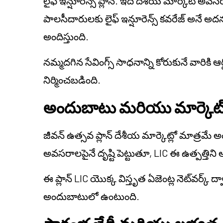
లైఫ్ ఇన్షూరెన్స్ ప్లాన్. ఇది దేశీయ మార్కెట్ అవ
పాలసీదారులకు లైఫ్ ఇన్షూరెన్స్ కవరేజ్ అనే 
అందిస్తుంది.
నమ్మదగిన సేవింగ్స్ సాధనాన్ని కోరుకునే వారికి ఆ
నిర్మించబడింది.
అందుబాటు మరియు మార్కెట్ ద
జీవన్ ఉత్సవ ప్లాన్ దేశీయ మార్కెట్లో మాత్రమ
అవసరాలపైనే దృష్టి పెట్టుతూ, LIC ఈ ఉత్పత్తిని 
ఈ ప్లాన్ LIC యొక్క విస్తృత ఏజెంట్ల నెట్‌వర్క్ ద
అందుబాటులో ఉంటుంది.