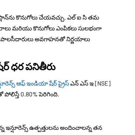
్లాన్‌ను కొనుగోలు చేయవచ్చు. ఎల్ ఐ సి తమ
వివరాలు మరియు కొనుగోలు ఎంపికలు సులభంగా
ి పాలసీదారులు అవగాహనతో నిర్ణయాలు
ేర్
ధర
పనితీరు
్షూరెన్స్ ఆఫ్ ఇండియా షేర్ ప్రైస్
ఎన్ ఎస్ ఇ [NSE]
పోలిస్తే 0.80% పెరిగింది.
 ఇన్షూరెన్స్ ఉత్పత్తులను అందించాలన్న తన