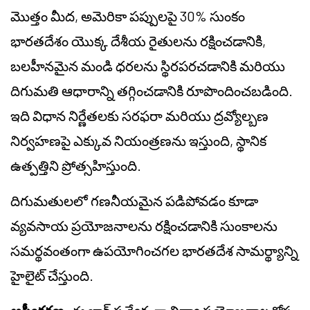
మొత్తం మీద, అమెరికా పప్పులపై 30% సుంకం
భారతదేశం యొక్క దేశీయ రైతులను రక్షించడానికి,
బలహీనమైన మండి ధరలను స్థిరపరచడానికి మరియు
దిగుమతి ఆధారాన్ని తగ్గించడానికి రూపొందించబడింది.
ఇది విధాన నిర్ణేతలకు సరఫరా మరియు ద్రవ్యోల్బణ
నిర్వహణపై ఎక్కువ నియంత్రణను ఇస్తుంది, స్థానిక
ఉత్పత్తిని ప్రోత్సహిస్తుంది.
దిగుమతులలో గణనీయమైన పడిపోవడం కూడా
వ్యవసాయ ప్రయోజనాలను రక్షించడానికి సుంకాలను
సమర్థవంతంగా ఉపయోగించగల భారతదేశ సామర్థ్యాన్ని
హైలైట్ చేస్తుంది.