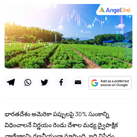
భారతదేశం అమెరికా పప్పులపై 30% సుంకాన్ని
విధించాలనే నిర్ణయం రెండు దేశాల మధ్య ద్వైపాక్షిక
వాణిజ్యాన్ని గణనీయంగా మార్చింది. ఇది నిషేధం