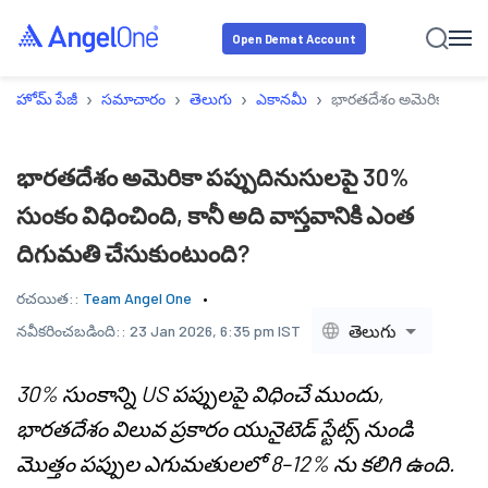
Open Demat Account
›
›
›
›
హోమ్ పేజీ
సమాచారం
తెలుగు
ఎకానమీ
భారతదేశం అమెరికా పప్పుద
భారతదేశం అమెరికా పప్పుదినుసులపై 30%
సుంకం విధించింది, కానీ అది వాస్తవానికి ఎంత
దిగుమతి చేసుకుంటుంది?
రచయిత::
Team Angel One
తెలుగు
నవీకరించబడింది::
23 Jan 2026, 6:35 pm IST
30% సుంకాన్ని US పప్పులపై విధించే ముందు,
భారతదేశం విలువ ప్రకారం యునైటెడ్ స్టేట్స్ నుండి
మొత్తం పప్పుల ఎగుమతులలో 8–12% ను కలిగి ఉంది.