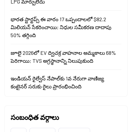
LPG మార్పులేదు
భారత స్టార్టప్స్ ఈ వారం 17 ఒప్పందాలలో $82.2
మిలియన్ సేకరించాయి; నిధుల సమీకరణ దాదాపు
50% తగ్గింది
జూలై 2026లో EV ద్విచక్ర వాహనాల అమ్మకాలు 68%
పెరిగాయి; TVS అగ్రస్థానాన్ని నిలుపుకుంది
ఇండియన్ రైల్వేస్ నేపాల్‌కు 1వ నేరుగా వాణిజ్య
కంటైనర్ సరుకు రైలు ప్రారంభించింది
సంబంధిత వర్గాలు