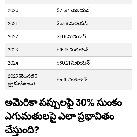
2020
$21.93 మిలియన్
2021
$3.69 మిలియన్
2022
$1.01 మిలియన్
2023
$16.15 మిలియన్
2024
$80.21 మిలియన్
2025 (మొదటి 3
$4.19 మిలియన్
త్రైమాసికాలు)
అమెరికా పప్పులపై 30% సుంకం
ఎగుమతులపై ఎలా ప్రభావితం
చేస్తుంది?