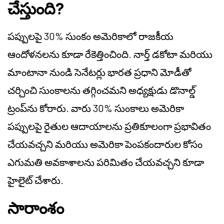
చేస్తుంది?
పప్పులపై 30% సుంకం అమెరికాలో రాజకీయ
ఆందోళనలను కూడా రేకెత్తించింది. నార్త్ డకోటా మరియు
మాంటానా నుండి సెనేటర్లు భారత ప్రధాని మోడీతో
చర్చించి సుంకాలను తగ్గించమని అధ్యక్షుడు డొనాల్డ్
ట్రంప్‌ను కోరారు. వారు 30% సుంకాలు అమెరికా
పప్పులపై రైతుల ఆదాయాలను ప్రతికూలంగా ప్రభావితం
చేయవచ్చని మరియు అమెరికా పెంపకందారుల కోసం
ఎగుమతి అవకాశాలను పరిమితం చేయవచ్చని కూడా
హైలైట్ చేశారు.
సారాంశం