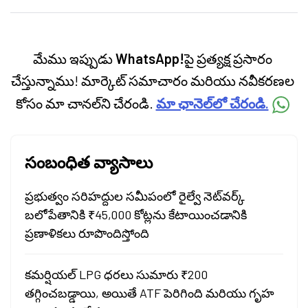
categories.
మేము ఇప్పుడు
WhatsApp!
పై ప్రత్యక్ష ప్రసారం
చేస్తున్నాము! మార్కెట్ సమాచారం మరియు నవీకరణల
కోసం మా చానల్‌ని చేరండి.
మా ఛానెల్‌లో చేరండి.
సంబంధిత వ్యాసాలు
ప్రభుత్వం సరిహద్దుల సమీపంలో రైల్వే నెట్‌వర్క్
బలోపేతానికి ₹45,000 కోట్లను కేటాయించడానికి
ప్రణాళికలు రూపొందిస్తోంది
కమర్షియల్ LPG ధరలు సుమారు ₹200
తగ్గించబడ్డాయి, అయితే ATF పెరిగింది మరియు గృహ