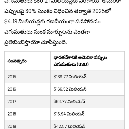
ఎగుమతులు $80.21 మిలియన్లకు పెరిగాయి. అమెరికా
పప్పులపై 30% సుంకం విధించిన తర్వాత 2025లో
$4.19 మిలియన్లకు గణనీయంగా పడిపోవడం
ఎగుమతులు సుంక మార్పులను ఎంతగా
ప్రతిబింబిస్తాయో చూపిస్తుంది.
భారతదేశానికి అమెరికా పప్పుల
సంవత్సరం
ఎగుమతులు (USD)
2015
$139.77 మిలియన్
2016
$166.52 మిలియన్
2017
$68.77 మిలియన్
2018
$16.94 మిలియన్
2019
$42.57 మిలియన్