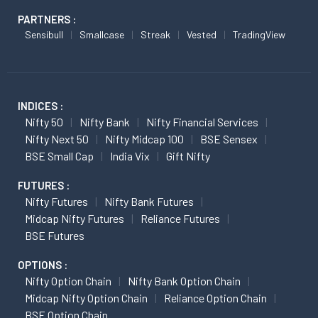
PARTNERS :
Sensibull
Smallcase
Streak
Vested
TradingView
INDICES :
Nifty 50
Nifty Bank
Nifty Financial Services
Nifty Next 50
Nifty Midcap 100
BSE Sensex
BSE Small Cap
India Vix
Gift Nifty
FUTURES :
Nifty Futures
Nifty Bank Futures
Midcap Nifty Futures
Reliance Futures
BSE Futures
OPTIONS :
Nifty Option Chain
Nifty Bank Option Chain
Midcap Nifty Option Chain
Reliance Option Chain
BSE Option Chain