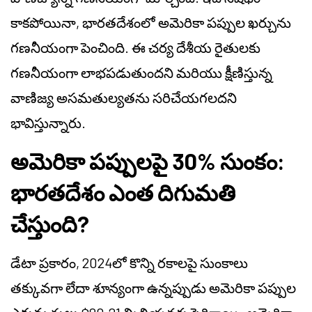
కాకపోయినా, భారతదేశంలో అమెరికా పప్పుల ఖర్చును
గణనీయంగా పెంచింది. ఈ చర్య దేశీయ రైతులకు
గణనీయంగా లాభపడుతుందని మరియు క్షీణిస్తున్న
వాణిజ్య అసమతుల్యతను సరిచేయగలదని
భావిస్తున్నారు.
అమెరికా పప్పులపై 30% సుంకం:
భారతదేశం ఎంత దిగుమతి
చేస్తుంది?
డేటా ప్రకారం, 2024లో కొన్ని రకాలపై సుంకాలు
తక్కువగా లేదా శూన్యంగా ఉన్నప్పుడు అమెరికా పప్పుల