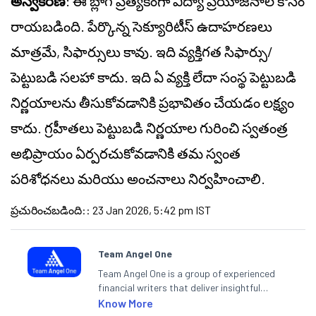
అస్వీకరణ
: ఈ బ్లాగ్ ప్రత్యేకంగా విద్యా ప్రయోజనాల కోసం
రాయబడింది. పేర్కొన్న సెక్యూరిటీస్ ఉదాహరణలు
మాత్రమే, సిఫార్సులు కావు. ఇది వ్యక్తిగత సిఫార్సు/
పెట్టుబడి సలహా కాదు. ఇది ఏ వ్యక్తి లేదా సంస్థ పెట్టుబడి
నిర్ణయాలను తీసుకోవడానికి ప్రభావితం చేయడం లక్ష్యం
కాదు. గ్రహీతలు పెట్టుబడి నిర్ణయాల గురించి స్వతంత్ర
అభిప్రాయం ఏర్పరచుకోవడానికి తమ స్వంత
పరిశోధనలు మరియు అంచనాలు నిర్వహించాలి.
ప్రచురించబడింది:
:
23 Jan 2026, 5:42 pm IST
Team Angel One
Team Angel One is a group of experienced
financial writers that deliver insightful
articles on the stock market, IPO, economy,
Know More
personal finance, commodities and related