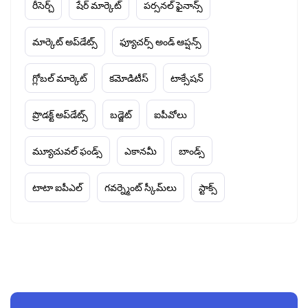
రీసెర్చ్
షేర్ మార్కెట్
పర్సనల్ ఫైనాన్స్
మార్కెట్ అప్‌డేట్స్
ఫ్యూచర్స్ అండ్ ఆప్షన్స్
గ్లోబల్ మార్కెట్
కమోడిటీస్
టాక్సేషన్
ప్రొడక్ట్ అప్‌డేట్స్
బడ్జెట్
ఐపీవోలు
మ్యూచువల్ ఫండ్స్
ఎకానమీ
బాండ్స్
టాటా ఐపీఎల్
గవర్న్మెంట్ స్కీమ్‌లు
స్టాక్స్