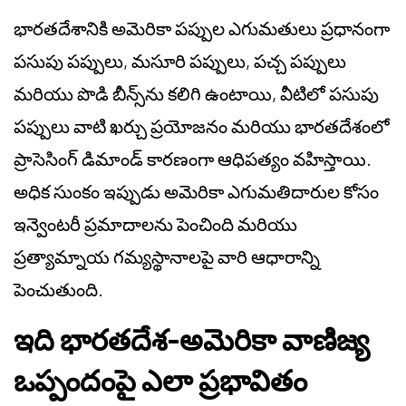
భారతదేశానికి అమెరికా పప్పుల ఎగుమతులు ప్రధానంగా
పసుపు పప్పులు, మసూరి పప్పులు, పచ్చ పప్పులు
మరియు పొడి బీన్స్‌ను కలిగి ఉంటాయి, వీటిలో పసుపు
పప్పులు వాటి ఖర్చు ప్రయోజనం మరియు భారతదేశంలో
ప్రాసెసింగ్ డిమాండ్ కారణంగా ఆధిపత్యం వహిస్తాయి.
అధిక సుంకం ఇప్పుడు అమెరికా ఎగుమతిదారుల కోసం
ఇన్వెంటరీ ప్రమాదాలను పెంచింది మరియు
ప్రత్యామ్నాయ గమ్యస్థానాలపై వారి ఆధారాన్ని
పెంచుతుంది.
ఇది భారతదేశ-అమెరికా వాణిజ్య
ఒప్పందంపై ఎలా ప్రభావితం