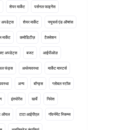
शेयर मार्केट
पर्सनल फाइनेंस
ेट अपडेट्स
शेयर मार्केट
फ्यूचर्स एंड ऑप्शंस
 मार्केट
कमोडिटीज़
टैक्सेशन
क्ट अपडेट्स
बजट
आईपीओज़
ुअल फंड्स
अर्थव्यवस्था
मार्केट मास्टर्स
्यवस्था
अन्य
बॉन्ड्स
ग्लोबल स्टॉक
ंग
इंश्योरेंस
खर्चे
निवेश
ूड ऑयल
टाटा आईपीएल
गॉवर्नमेंट स्किम्स
्स
अनलिस्टेड कंपनियां