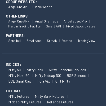
GROUP WEBSITES :
Angel One AMC
Ionic Wealth
OTHER LINKS :
Angel One APP
Angel One Trade
Angel SpeedPro
Margin Trading Facility
Smart API
Fixed Deposit Rates
PARTNERS :
Sensibull
Smallcase
Streak
Vested
TradingView
INDICES :
Nifty 50
Nifty Bank
Nifty Financial Services
Nifty Next 50
Nifty Midcap 100
BSE Sensex
BSE Small Cap
India Vix
Gift Nifty
FUTURES :
Nifty Futures
Nifty Bank Futures
Midcap Nifty Futures
Reliance Futures