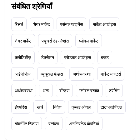
संबंधित श्रेणियाँ
रिसर्च
शेयर मार्केट
पर्सनल फाइनेंस
मार्केट अपडेट्स
शेयर मार्केट
फ्यूचर्स एंड ऑप्शंस
ग्लोबल मार्केट
कमोडिटीज़
टैक्सेशन
प्रोडक्ट अपडेट्स
बजट
आईपीओज़
म्यूचुअल फंड्स
अर्थव्यवस्था
मार्केट मास्टर्स
अर्थव्यवस्था
अन्य
बॉन्ड्स
ग्लोबल स्टॉक
ट्रेडिंग
इंश्योरेंस
खर्चे
निवेश
क्रूड ऑयल
टाटा आईपीएल
गॉवर्नमेंट स्किम्स
स्टॉक्स
अनलिस्टेड कंपनियां