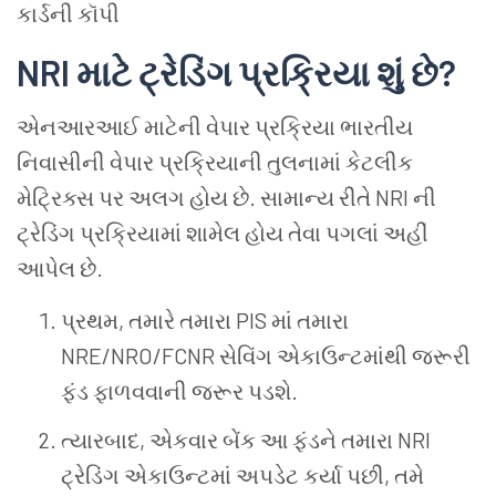
કાર્ડની કૉપી
NRI માટે ટ્રેડિંગ પ્રક્રિયા શું છે?
એનઆરઆઈ માટેની વેપાર પ્રક્રિયા ભારતીય
નિવાસીની વેપાર પ્રક્રિયાની તુલનામાં કેટલીક
મેટ્રિક્સ પર અલગ હોય છે. સામાન્ય રીતે NRI ની
ટ્રેડિંગ પ્રક્રિયામાં શામેલ હોય તેવા પગલાં અહીં
આપેલ છે.
પ્રથમ, તમારે તમારા PIS માં તમારા
NRE/NRO/FCNR સેવિંગ એકાઉન્ટમાંથી જરૂરી
ફંડ ફાળવવાની જરૂર પડશે.
ત્યારબાદ, એકવાર બેંક આ ફંડને તમારા NRI
ટ્રેડિંગ એકાઉન્ટમાં અપડેટ કર્યા પછી, તમે