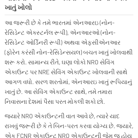
ખાતું ખોલો
આ જરૂરી છે કે તમે ભારતમાં એનઆરઇ (નોન-
રેસિડેન્ટ એક્સ્ટર્નલ રૂપી), એનઆરઓ (નોન-
રેસિડેન્ટ ઓર્ડિનરી રૂપી) અથવા એફસીએનઆર
(ફોરેન કરંસી નોન-રેસિડેન્સયલ) બચત ખાતું ખોલવાથી
શરૂ કરો. સામાન્ય રીતે, ઘણા લોકો NRO સેવિંગ
એકાઉન્ટ પર NRE સેવિંગ એકાઉન્ટ ખોલવાની સાથે
આગળ વધો. સરળ શરતોમાં, એનઆરઇ ખાતું રૂપિયાનું
ખાતું છે. આ સેવિંગ એકાઉન્ટ સાથે, તમે તમારા
નિવાસના દેશમાં પૈસા પરત મોકલી શકો છો.
જ્યારે NRO એકાઉન્ટની વાત આવે છે, ત્યારે યાદ
રાખવું જરૂરી છે કે તે બિન-પરત કરવા યોગ્ય છે. જ્યારે,
એક FCNR એકાઉન્ટ NRO એકાઉન્ટની જેમ જ હોય