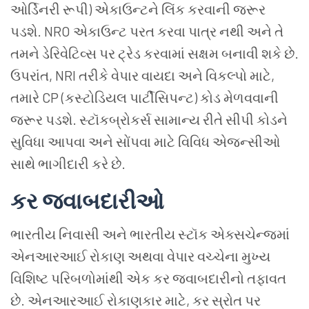
ઓર્ડિનરી રૂપી) એકાઉન્ટને લિંક કરવાની જરૂર
પડશે. NRO એકાઉન્ટ પરત કરવા પાત્ર નથી અને તે
તમને ડેરિવેટિવ્સ પર ટ્રેડ કરવામાં સક્ષમ બનાવી શકે છે.
ઉપરાંત, NRI તરીકે વેપાર વાયદા અને વિકલ્પો માટે,
તમારે CP (કસ્ટોડિયલ પાર્ટીસિપન્ટ) કોડ મેળવવાની
જરૂર પડશે. સ્ટૉકબ્રોકર્સ સામાન્ય રીતે સીપી કોડને
સુવિધા આપવા અને સોંપવા માટે વિવિધ એજન્સીઓ
સાથે ભાગીદારી કરે છે.
કર જવાબદારીઓ
ભારતીય નિવાસી અને ભારતીય સ્ટૉક એક્સચેન્જમાં
એનઆરઆઈ રોકાણ અથવા વેપાર વચ્ચેના મુખ્ય
વિશિષ્ટ પરિબળોમાંથી એક કર જવાબદારીનો તફાવત
છે. એનઆરઆઈ રોકાણકાર માટે, કર સ્રોત પર