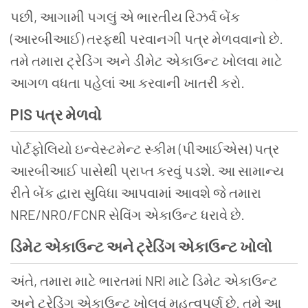
પછી, આગામી પગલું એ ભારતીય રિઝર્વ બેંક
(આરબીઆઈ) તરફથી પરવાનગી પત્ર મેળવવાનો છે.
તમે તમારા ટ્રેડિંગ અને ડીમેટ એકાઉન્ટ ખોલવા માટે
આગળ વધતા પહેલાં આ કરવાની ખાતરી કરો.
PIS પત્ર મેળવો
પોર્ટફોલિયો ઇન્વેસ્ટમેન્ટ સ્કીમ (પીઆઈએસ) પત્ર
આરબીઆઈ પાસેથી પ્રાપ્ત કરવું પડશે. આ સામાન્ય
રીતે બેંક દ્વારા સુવિધા આપવામાં આવશે જે તમારા
NRE/NRO/FCNR સેવિંગ એકાઉન્ટ ધરાવે છે.
ડિમેટ એકાઉન્ટ અને ટ્રેડિંગ એકાઉન્ટ ખોલો
અંતે, તમારા માટે ભારતમાં NRI માટે ડિમેટ એકાઉન્ટ
અને ટ્રેડિંગ એકાઉન્ટ ખોલવું મહત્વપૂર્ણ છે. તમે આ