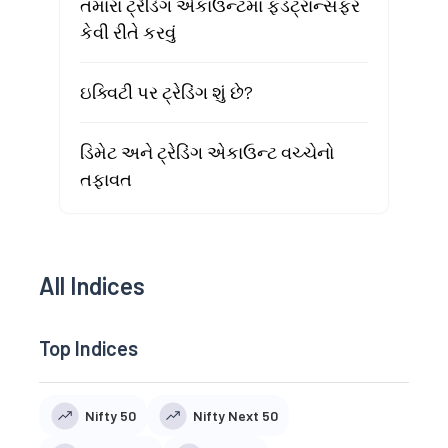
તમારા ટ્રેડિંગ એકાઉન્ટમાં ફંડટ્રાન્સફર
કેવી રીતે કરવું
ઇક્વિટી પર ટ્રેડિંગ શું છે?
ડિમેટ અને ટ્રેડિંગ એકાઉન્ટ વચ્ચેનો
તફાવત
All Indices
Top Indices
Nifty 50
Nifty Next 50