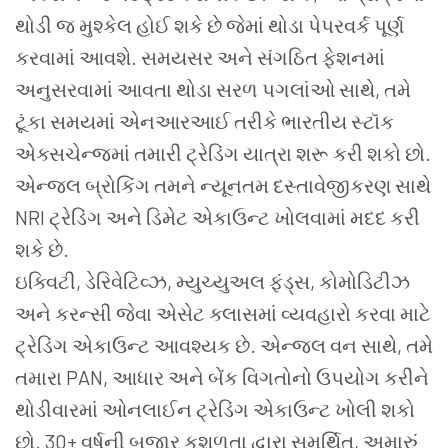
થોડી જ મુશ્કેલ હોઈ શકે છે જેમાં થોડા પેપરવર્ક પૂર્ણ
કરવામાં આવશે. સમયસર અને સંગઠિત ફેશનમાં
અનુસરવામાં આવતા થોડા સરળ પગલાંઓ સાથે, તમે
ટૂંકા સમયમાં એનઆરઆઈ તરીકે ભારતીય સ્ટૉક
એક્સચેન્જમાં તમારી ટ્રેડિંગ યાત્રા શરૂ કરી શકો છો.
એન્જલ બ્રોકિંગ તમને ન્યૂનતમ દસ્તાવેજીકરણ સાથે
NRI ટ્રેડિંગ અને ડિમેટ એકાઉન્ટ ખોલવામાં મદદ કરી
શકે છે.
ઇક્વિટી, ડેરિવેટિવ્ઝ, મ્યુચ્યુઅલ ફંડ્સ, કોમોડિટીઝ
અને કરન્સી જેવા એસેટ ક્લાસમાં વ્યવહારો કરવા માટે
ટ્રેડિંગ એકાઉન્ટ આવશ્યક છે. એન્જલ વન સાથે, તમે
તમારા PAN, આધાર અને બેંક વિગતોનો ઉપયોગ કરીને
થોડીવારમાં ઓનલાઈન ટ્રેડિંગ એકાઉન્ટ ખોલી શકો
છો. 30+ વર્ષની બજાર કુશળતા દ્વારા સમર્થિત, અમારું