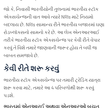
જો કે, નિવાસી ભારતીયોની તુલનામાં ભારતીય સ્ટૉક
એક્સચેન્જની વાત આવે ત્યારે NRIs માટે નિયમો
બદલાય છે. NRIs સામાન્ય રીતે ભારતીય બજારમાં ઘણા
રોડબ્લૉક્સનો સામનો કરે છે. આ લેખ એનઆરઆઈ
તરીકે ભારતીય સ્ટૉક એક્સચેન્જ પર કેવી રીતે વેપાર
કરવું તે વિશે તમારે જાણવાની જરૂર હોય તે બધી જ
બાબત સમજાવે છે.
કેવી રીતે શરૂ કરવું
ભારતીય સ્ટૉક એક્સચેન્જ પર તમારી ટ્રેડિંગ યાત્રા
શરૂ કરવા માટે, તમારે આ 4 પરિબળોથી શરૂ કરવું
પડશે.
ભારતમાં એનઆરઈ અથવા એનઆરઓ બચત