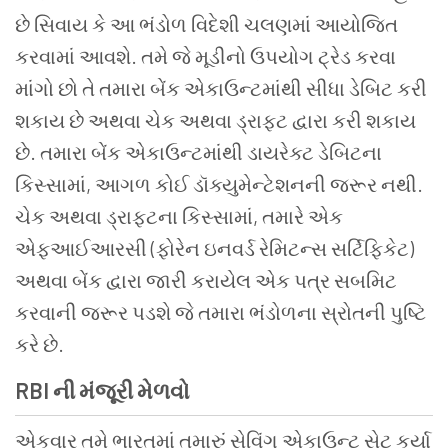
છે સિવાય કે આ ભંડોળ વિદેશી ચલણમાં આયોજિત
કરવામાં આવશે. તમે જે મૂડીનો ઉપયોગ ટ્રેડ કરવા
માંગો છો તે તમારા બેંક એકાઉન્ટમાંથી સીધા ડેબિટ કરી
શકાય છે અથવા ચેક અથવા ડ્રાફ્ટ દ્વારા કરી શકાય
છે. તમારા બેંક એકાઉન્ટમાંથી ડાયરેક્ટ ડેબિટના
કિસ્સામાં, આગળ કોઈ ડૉક્યુમેન્ટેશનની જરૂર નથી.
ચેક અથવા ડ્રાફ્ટના કિસ્સામાં, તમારે એક
એફઆઈઆરસી (ફોરેન ઇનવર્ડ રેમિટન્સ સર્ટિફિકેટ)
અથવા બેંક દ્વારા જારી કરાયેલ એક પત્ર સબમિટ
કરવાની જરૂર પડશે જે તમારા ભંડોળના સ્રોતની પુષ્ટિ
કરે છે.
RBI ની મંજૂરી મેળવો
એકવાર તમે ભારતમાં તમારું સેવિંગ એકાઉન્ટ સેટ કર્યા