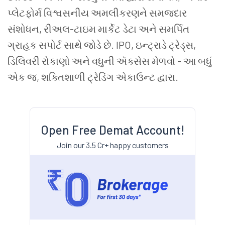
પ્લેટફોર્મ વિશ્વસનીય અમલીકરણને સમજદાર
સંશોધન, રીઅલ-ટાઇમ માર્કેટ ડેટા અને સમર્પિત
ગ્રાહક સપોર્ટ સાથે જોડે છે. IPO, ઇન્ટ્રાડે ટ્રેડ્સ,
ડિલિવરી રોકાણો અને વધુની ઍક્સેસ મેળવો - આ બધું
એક જ, શક્તિશાળી ટ્રેડિંગ એકાઉન્ટ દ્વારા.
Open Free Demat Account!
Join our 3.5 Cr+ happy customers