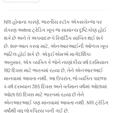
NRI હોવાના કારણે, ભારતીય સ્ટૉક એક્સચેન્જ પર
રોકાણ અથવા ટ્રેડિંગ ખૂબ જ સામાન્ય દૃષ્ટિકોણ હોઈ
શકે છે અને તે અપવાદરૂપે રિવૉર્ડિંગ સાબિત થઈ શકે
છે. શરૂઆત કરવા માટે, એનઆરઆઈની ઓળખ ખૂબ
જટિલ હોઈ શકે છે. એફઈએમએ માર્ગદર્શિકા
અનુસાર, એક વ્યક્તિ કે જેને નાણાંકીય વર્ષ દરમિયાન
182 દિવસ માટે ભારતમાં રહ્યા છે, તેને એનઆરઆઈ
માનવામાં આવતા નથી. આ ઉપરાંત, જે વ્યક્તિ પાછલા
4 વર્ષ દરમ્યાન 365 દિવસ અને વર્તમાન વર્ષમાં ઓછામાં
ઓછા 60 દિવસ માટે ભારતમાં રહ્યા છે તેને
એનઆરઆઈ પણ માનવામાં આવતા નથી. NRI ટ્રેડિંગ
વર્ષોથી વધુ લોકપ્રિય બની ગઈ છે.