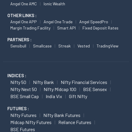
Angel One AMC
Ionic Wealth
OTHER LINKS :
Angel One APP
Angel One Trade
Angel SpeedPro
Margin Trading Facility
Smart API
Fixed Deposit Rates
PARTNERS :
Sensibull
Smallcase
Streak
Vested
TradingView
INDICES :
Nifty 50
Nifty Bank
Nifty Financial Services
Nifty Next 50
Nifty Midcap 100
BSE Sensex
BSE Small Cap
India Vix
Gift Nifty
FUTURES :
Nifty Futures
Nifty Bank Futures
Midcap Nifty Futures
Reliance Futures
BSE Futures