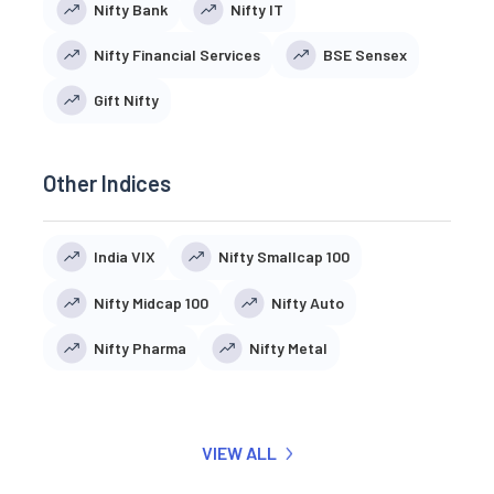
Nifty Bank
Nifty IT
Nifty Financial Services
BSE Sensex
Gift Nifty
Other Indices
India VIX
Nifty Smallcap 100
Nifty Midcap 100
Nifty Auto
Nifty Pharma
Nifty Metal
VIEW ALL