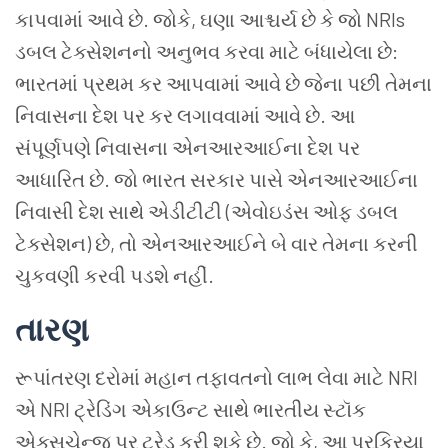
કાપવામાં આવે છે. જોકે, ઘણા આશ્ચર્ય છે કે જો NRIs
ડબલ ટેક્સેશનનો અનુભવ કરવા માટે બંધાયેલા છે:
ભારતમાં પ્રથમ કર આપવામાં આવે છે જેના પછી તેમના
નિવાસના દેશ પર કર લગાવવામાં આવે છે. આ
સંપૂર્ણપણે નિવાસના એનઆરઆઈના દેશ પર
આધારિત છે. જો ભારત સરકાર પાસે એનઆરઆઈના
નિવાસી દેશ સાથે એડીટીટી (એવોઇડંસ ઓફ ડબલ
ટેક્સેશન) છે, તો એનઆરઆઈને બે વાર તેમના કરની
ચુકવણી કરવી પડશે નહીં.
તારણ
રૂપાંતરણ દરોમાં મહાન તફાવતનો લાભ લેવા માટે NRI
એ NRI ટ્રેડિંગ એકાઉન્ટ સાથે ભારતીય સ્ટૉક
એક્સચેન્જ પર ટ્રેડ કરી શકે છે. જો કે, આ પ્રક્રિયા