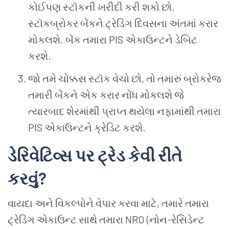
કોઈપણ સ્ટૉકની ખરીદી કરી શકો છો.
સ્ટૉકબ્રોકર બેંકને ટ્રેડિંગ દિવસના અંતમાં કરાર
મોકલશે. બેંક તમારા PIS એકાઉન્ટને ડેબિટ
કરશે.
જો તમે ચોક્કસ સ્ટૉક વેચો છો, તો તમારું બ્રોકરેજ
તમારી બેંકને એક કરાર નોંધ મોકલશે જે
ત્યારબાદ શેરમાંથી પ્રાપ્ત થયેલા નફામાંથી તમારા
PIS એકાઉન્ટને ક્રેડિટ કરશે.
ડેરિવેટિવ્સ પર ટ્રેડ કેવી રીતે
કરવું?
વાયદા અને વિકલ્પોને વેપાર કરવા માટે, તમારે તમારા
ટ્રેડિંગ એકાઉન્ટ સાથે તમારા NRO (નોન-રેસિડેન્ટ