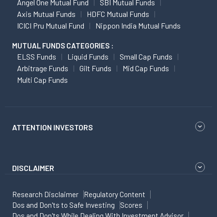
Angel One Mutual Fund
SBI Mutual Funds
Axis Mutual Funds
HDFC Mutual Funds
ICICI Pru Mutual Fund
Nippon India Mutual Funds
MUTUAL FUNDS CATEGORIES :
ELSS Funds
Liquid Funds
Small Cap Funds
Arbitrage Funds
Gilt Funds
Mid Cap Funds
Multi Cap Funds
ATTENTION INVESTORS
DISCLAIMER
Research Disclaimer
Regulatory Content
Dos and Don'ts to Safe Investing
Scores
Dos and Don'ts While Dealing With Investment Advisor