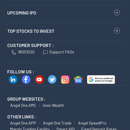
UPCOMING IPO
TOP STOCKS TO INVEST
CUSTOMER SUPPORT :
18001020
Support FAQs
FOLLOW US :
GROUP WEBSITES :
Angel One AMC
Ionic Wealth
OTHER LINKS :
Angel One APP
Angel One Trade
Angel SpeedPro
Margin Trading Facility
Smart API
Fixed Deposit Rates