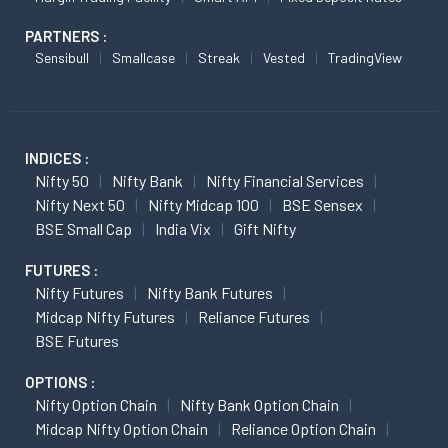
PARTNERS :
Sensibull
Smallcase
Streak
Vested
TradingView
INDICES :
Nifty 50
Nifty Bank
Nifty Financial Services
Nifty Next 50
Nifty Midcap 100
BSE Sensex
BSE Small Cap
India Vix
Gift Nifty
FUTURES :
Nifty Futures
Nifty Bank Futures
Midcap Nifty Futures
Reliance Futures
BSE Futures
OPTIONS :
Nifty Option Chain
Nifty Bank Option Chain
Midcap Nifty Option Chain
Reliance Option Chain